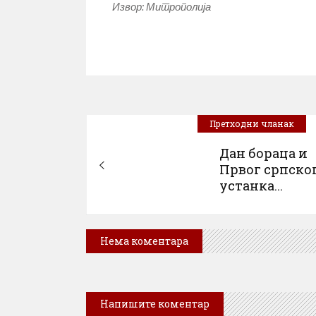
Извор: Митрополија
Претходни чланак
Дан бораца и
Првог српско
устанка...
Нема коментара
Напишите коментар