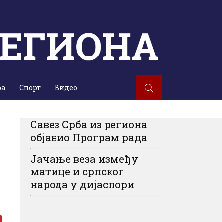
ра
Спорт
Видео
Савез Срба из региона
објавио Програм рада
Јачање веза између
матице и српског
народа у дијаспори