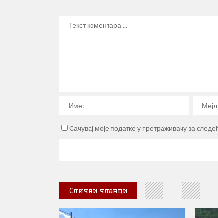
Сачувај моје податке у претраживачу за следе
Слични чланци