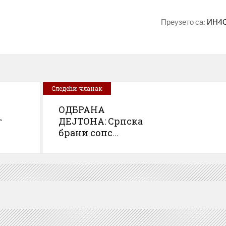
Преузето са:
ИН4
Следећи чланак
ОДБРАНА
г
ДЕЈТОНА: Српска
брани сопс...