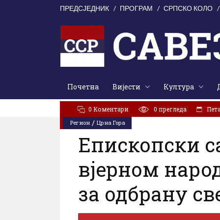
ПРЕДСЈЕДНИК
ПРОГРАМ
СРПСКО КОЛО
Почетна
Вијести
Култура
АКТУЕЛНО:
Свети Илија окупио Кордунаше: У духу з
0 Коментари
0
прегледа
Пета
/
Регион
Црна Гора
Епископски с
вјерном наро
за одбрану св