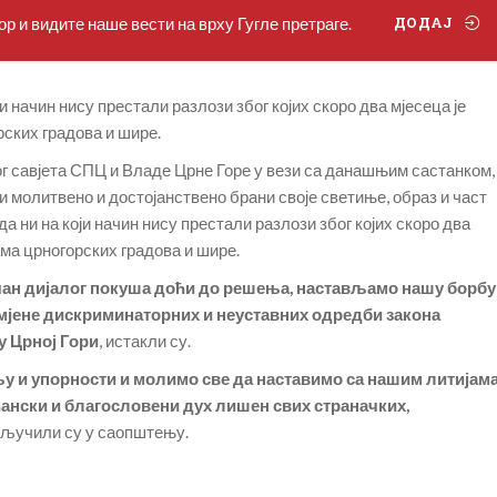
р и видите наше вести на врху Гугле претраге.
ДОДАЈ
ји начин нису престали разлози због којих скоро два мјесеца је
ских градова и шире.
г савјета СПЦ и Владе Црне Горе у вези са данашњим састанком,
ји молитвено и достојанствено брани своје светиње, образ и част
да ни на који начин нису престали разлози због којих скоро два
ма црногорских градова и шире.
чан дијалог покуша доћи до решења, настављамо нашу борбу
омјене дискриминаторних и неуставних одредби закона
у Црној Гори
, истакли су.
у и упорности и молимо све да наставимо са нашим литијам
нски и благословени дух лишен свих страначких,
акључили су у саопштењу.