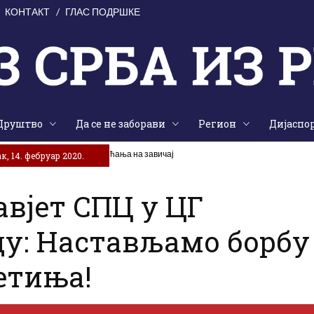
КОНТАКТ
ГЛАС ПОДРШКЕ
Друштво
Да се не заборави
Регион
Дијаспо
аједништва, традиције и сјећања на завичај
к, 14. фебруар 2020.
авјет СПЦ у ЦГ
ду: Настављамо борбу
етиња!