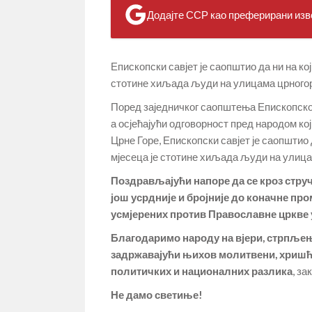
Додајте ССР као преферирани изво
Епископски савјет је саопштио да ни на ко
стотине хиљада људи на улицама црногор
Поред заједничког саопштења Епископско
а осјећајући одговорност пред народом ко
Црне Горе, Епископски савјет је саопштио 
мјесеца је стотине хиљада људи на улица
Поздрављајући напоре да се кроз стру
још усрдније и бројније до коначне пр
усмјерених против Православне цркве 
Благодаримо народу на вјери, стрпљењ
задржавајући њихов молитвени, хришћа
политичких и националних разлика
, з
Не дамо светиње!