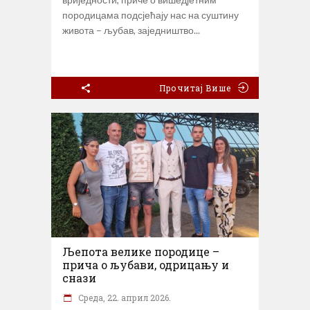
породицама подсјећају нас на суштину
живота – љубав, заједништво
Прочитај Више
Љепота велике породице –
прича о љубави, одрицању и
снази
Cреда, 22. април 2026.