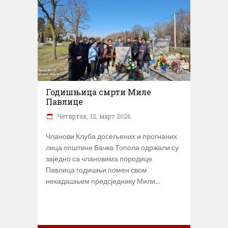
Годишњица смрти Миле
Павлице
Четвртак, 12. март 2026.
Чланови Клуба досељених и прогнаних
лица општине Бачка Топола одржали су
заједно са члановима породице
Павлица годишњи помен свом
некадашњем предсједнику Мили