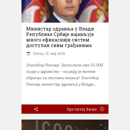
Министар здравља у Влади
Републике Србије најављује
много ефикаснији систем
доступан свим грађанима
Петак, 15. мај 2026.
Златибор Лончар: Запослили смо 55.000
људи у здравству – на реду је велики
обрачун са листама чекања! Златибор
Лончар, министар здравља у Влади
Прочитај Више