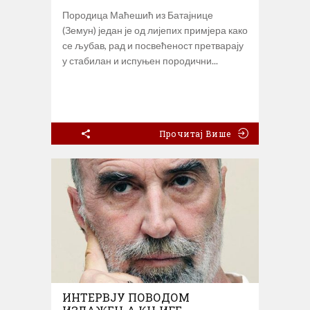
Породица Маћешић из Батајнице
(Земун) један је од лијепих примјера како
се љубав, рад и посвећеност претварају
у стабилан и испуњен породични
Прочитај Више
ИНТЕРВЈУ ПОВОДОМ