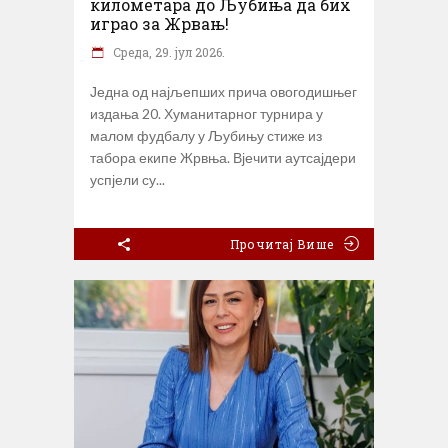
километара до Љубиња да бих
играо за Жрвањ!
Cреда, 29. јул 2026.
Једна од најљепших прича овогодишњег
издања 20. Хуманитарног турнира у
малом фудбалу у Љубињу стиже из
табора екипе Жрвња. Вјечити аутсајдери
успјели су
Прочитај Више