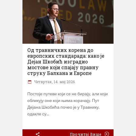
Од травничких корена до
европских стандарада: како је
Дејан Шкобић изградио
мостове који спајају правну
струку Балкана и Европе
Четвртак, 14. мај 2026.
Постоје путеви који се не бирају, али који
обликују оне који њима корачају. Пут
Дејана Шкобића почео је у Травнику,
одакле су
Прочитај Више