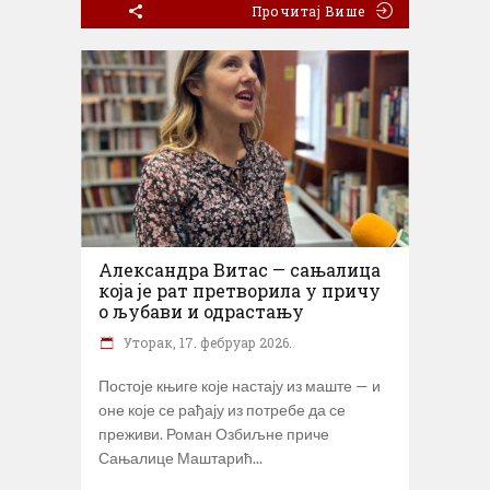
Прочитај Више
Александра Витас — сањалица
која је рат претворила у причу
о љубави и одрастању
Уторак, 17. фебруар 2026.
Постоје књиге које настају из маште — и
оне које се рађају из потребе да се
преживи. Роман Озбиљне приче
Сањалице Маштарић