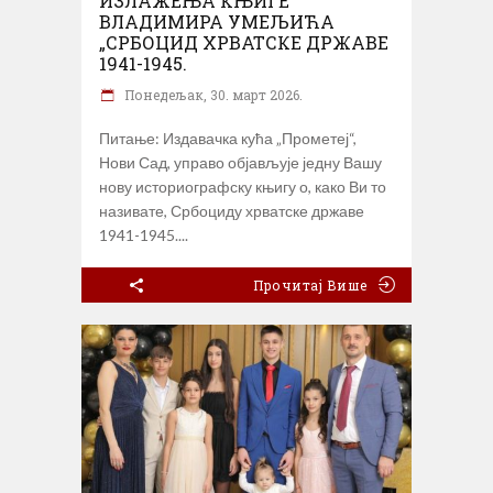
ИЗЛАЖЕЊА КЊИГЕ
ВЛАДИМИРА УМЕЉИЋА
„СРБОЦИД ХРВАТСКЕ ДРЖАВЕ
1941-1945.
Понедељак, 30. март 2026.
Питање: Издавачка кућа „Прометеј“,
Нови Сад, управо објављује једну Вашу
нову историографску књигу о, како Ви то
називате, Србоциду хрватске државе
1941-1945.
Прочитај Више