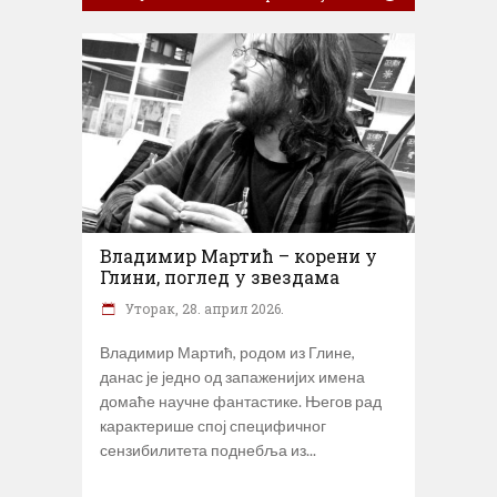
Владимир Мартић – корени у
Глини, поглед у звездама
Уторак, 28. април 2026.
Владимир Мартић, родом из Глине,
данас је једно од запаженијих имена
домаће научне фантастике. Његов рад
карактерише спој специфичног
сензибилитета поднебља из