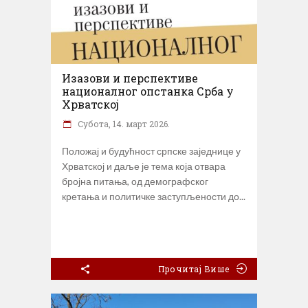
Изазови и перспективе
националног опстанка Срба у
Хрватској
Субота, 14. март 2026.
Положај и будућност српске заједнице у
Хрватској и даље је тема која отвара
бројна питања, од демографског
кретања и политичке заступљености до
Прочитај Више