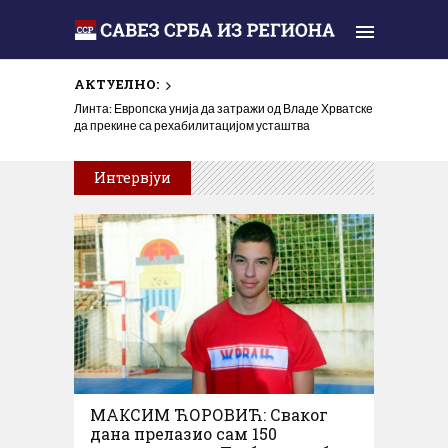
АКТУЕЛНО:
У Горњем Селишту код Глине обиљежена 31 година
од убиства Срба у „Олуји“
Интервјуи
МАКСИМ ЋОРОВИЋ: Сваког
дана прелазио сам 150