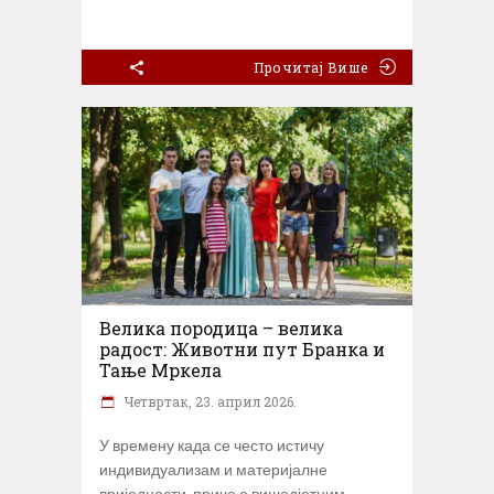
Прочитај Више
Велика породица – велика
радост: Животни пут Бранка и
Тање Мркела
Четвртак, 23. април 2026.
У времену када се често истичу
индивидуализам и материјалне
вриједности, приче о вишедјетним