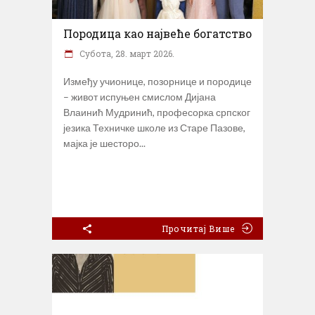
Породица као највеће богатство
Субота, 28. март 2026.
Између учионице, позорнице и породице
– живот испуњен смислом Дијана
Влаинић Мудринић, професорка српског
језика Техничке школе из Старе Пазове,
мајка је шесторо
Прочитај Више