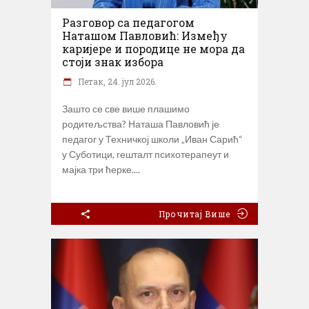
Разговор са педагогом
Наташом Павловић: Између
каријере и породице не мора да
стоји знак избора
Петак, 24. јул 2026.
Зашто се све више плашимо
родитељства? Наташа Павловић је
педагог у Техничкој школи „Иван Сарић“
у Суботици, гешталт психотерапеут и
мајка три ћерке.
Прочитај Више