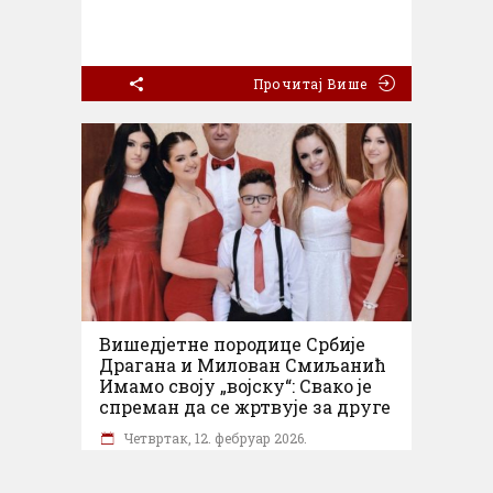
Прочитај Више
Вишедјетне породице Србије
Драгана и Милован Смиљанић
Имамо своју „војску“: Свако је
спреман да се жртвује за друге
Четвртак, 12. фебруар 2026.
У времену када се број дјеце све чешће