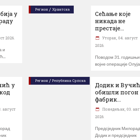
/
Регион
Хрватска
бија у
Сећање које
раду
никада не
престаје...
ст 2026.
Уторак, 04. август
2026.
а и
ић
Поводом 31. годишњ
војне операције Олуја
/
Регион
Република Српска
чић у
Додик и Вучи
код
обишли погон
фабрик...
. август
Понедељак, 03. авг
2026.
лорад
Предсједник Милора
ник
Додик и предсједник