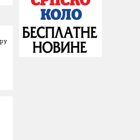
ору
.