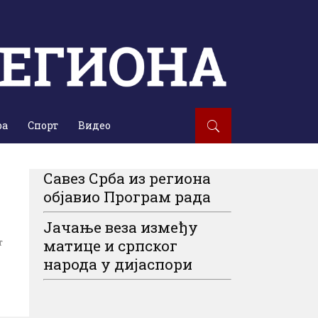
ра
Спорт
Видео
Савез Срба из региона
објавио Програм рада
Јачање веза између
матице и српског
т
народа у дијаспори