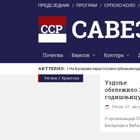
ПРЕДСЈЕДНИК
ПРОГРАМ
СРПСКО КОЛО
Почетна
Вијести
Култура
АКТУЕЛНО:
На Бусијама парастосом и сјећањем од
/
Регион
Хрватска
Уздоље
обележило 3
годишњицу с
Петак, 07. авгу
У организацији 
Бискупија и Већа