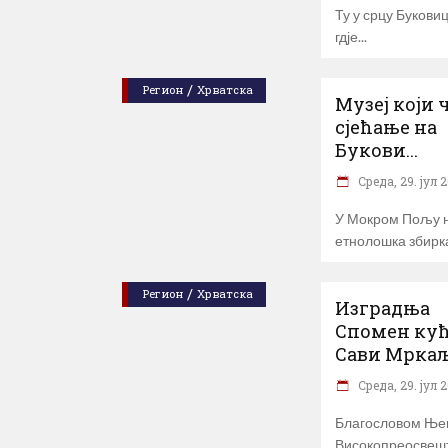
Ту у срцу Буковиц
гдје
/
Регион
Хрватска
Музеј који 
сјећање на
Букови...
Cреда, 29. јул 2
У Мокром Пољу н
етнолошка збирк
/
Регион
Хрватска
Изградња
Спомен кућ
Сави Мркаљ.
Cреда, 29. јул 2
Благословом Ње
Високопреосвеш