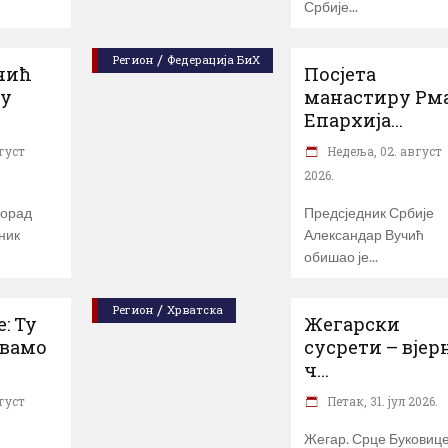
Србије
/
Регион
Федерација БиХ
чић
Посјета
ту
манастиру Рм
Епархија...
густ
Недеља, 02. август
2026.
лорад
Предсједник Србије
ник
Александар Вучић
обишао је
/
Регион
Хрватска
: Ту
Жегарски
увамо
сусрети – вјер
ч...
густ
Петак, 31. јул 2026.
Жегар. Срце Буковице