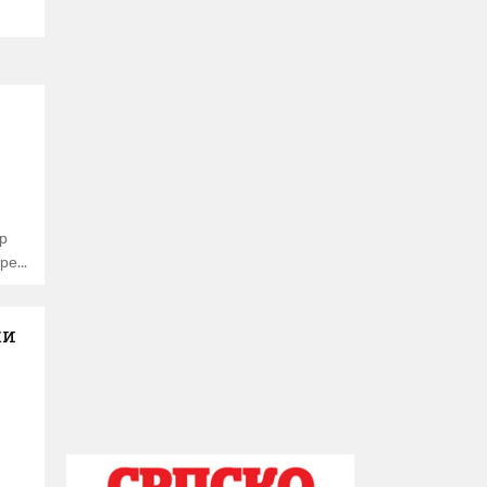
.
р
оре
ки
.