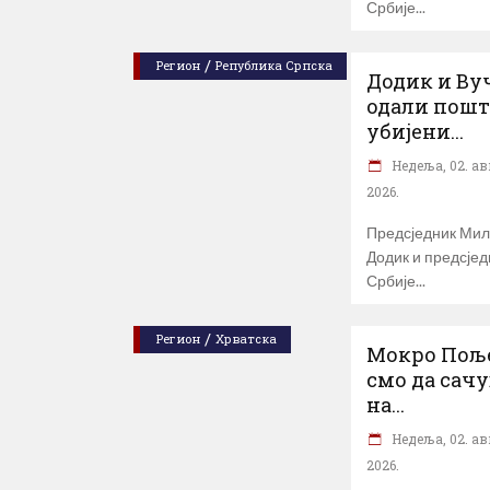
Србије
/
Регион
Република Српска
Додик и Ву
одали пош
убијени...
Недеља, 02. ав
2026.
Предсједник Ми
Додик и предсјед
Србије
/
Регион
Хрватска
Мокро Поље
смо да сач
на...
Недеља, 02. ав
2026.