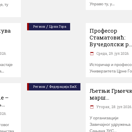
Управо ту, у
е, ту
/
Регион
Црна Гора
чува
Професор
Стаматовић:
Вучедолски р..
026.
Cреда, 29. јул 2026.
астаје
Историчар и професо
а
Универзитета Црне Г
/
Регион
Федерација БиХ
Љетњи Грмеч
е –
марш...
..
Уторак, 28. јул 2026
026.
У организацији
Завичајног удружења
говог
Сањана ЗУС
тенства