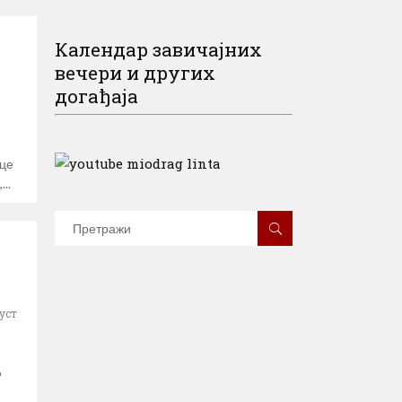
Календар завичајних
вечери и других
догађаја
ице
,
ћ
уст
д