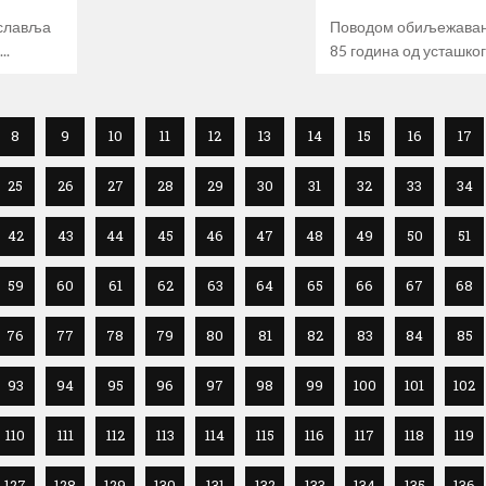
ославља
Поводом обиљежава
85 година од усташко
8
9
10
11
12
13
14
15
16
17
25
26
27
28
29
30
31
32
33
34
42
43
44
45
46
47
48
49
50
51
59
60
61
62
63
64
65
66
67
68
76
77
78
79
80
81
82
83
84
85
93
94
95
96
97
98
99
100
101
102
110
111
112
113
114
115
116
117
118
119
127
128
129
130
131
132
133
134
135
136