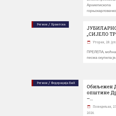
Архиепископа
горњокарловачког
/
Регион
Хрватска
ЈУБИЛАРНО 
„СИЈЕЛО ТР
Уторак, 28. јул
ПРЕЛЕПА, моћна 
песма окупила је
/
Регион
Федерација БиХ
Обиљежен 
општине Д
–...
Понедељак, 27.
2026.