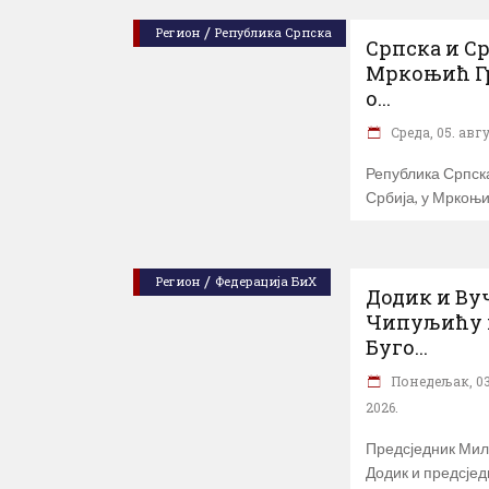
/
Регион
Република Српска
Српска и Ср
Мркоњић Г
о...
Cреда, 05. авгу
Република Српск
Србија, у Мркоњ
/
Регион
Федерација БиХ
Додик и Ву
Чипуљићу 
Буго...
Понедељак, 03
2026.
Предсједник Ми
Додик и предсјед