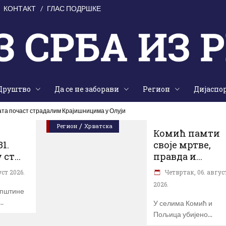
КОНТАКТ
ГЛАС ПОДРШКЕ
Друштво
Да се не заборави
Регион
Дијаспо
ата почаст страдалим Крајишницима у Олуји
/
Регион
Хрватска
Комић памти
1.
своје мртве,
т...
правда и...
ст 2026.
Четвртак, 06. авгус
2026.
Општине
У селима Комић и
Пољица убијено