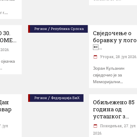
 г.
/
Регион
Република Српска
30.
Свједочење о
ОМЕ...
боравку у лог
...
 2026.
Уторак, 28. јул 2026
ојкачка
Зоран Куљанин
свједочио је за
Меморијални
/
Регион
Федерација БиХ
Дан
Обиљежено 85
рвар
година од
усташког з...
 јул
Понедељак, 27. јул
2026.