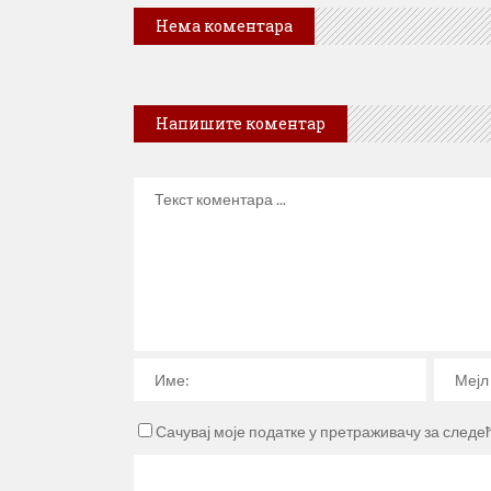
Нема коментара
Напишите коментар
Сачувај моје податке у претраживачу за следе