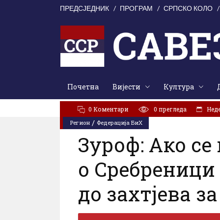
ПРЕДСЈЕДНИК
ПРОГРАМ
СРПСКО КОЛО
Почетна
Вијести
Култура
АКТУЕЛНО:
У Цркви Светог Марка молитвено сјећањ
0 Коментари
0
прегледа
Неде
/
Регион
Федерација БиХ
Зуроф: Ако се
о Сребреници 
до захтјева з