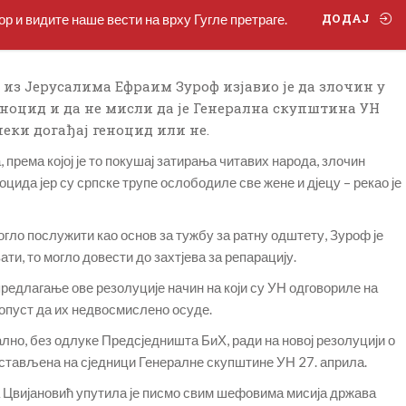
р и видите наше вести на врху Гугле претраге.
ДОДАЈ
из Јерусалима Ефраим Зуроф изјавио је да злочин у
геноцид и да не мисли да је Генерална скупштина УН
неки догађај геноцид или не.
 према којој је то покушај затирања читавих народа, злочин
цида јер су српске трупе ослободиле све жене и дјецу – рекао је
гло послужити као основ за тужбу за ратну одштету, Зуроф је
ати, то могло довести до захтјева за репарацију.
 предлагање ове резолуције начин на који су УН одговориле на
ропуст да их недвосмислено осуде.
но, без одлуке Предсједништа БиХ, ради на новој резолуцији о
стављена на сједници Генералне скупштине УН 27. априла.
Цвијановић упутила је писмо свим шефовима мисија држава