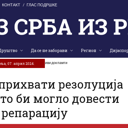
КОНТАКТ
ГЛАС ПОДРШКЕ
Друштво
Да се не заборави
Регион
Дијаспо
е на жртве „Олује“: Народ живи док памти
ља, 07. април 2024.
 прихвати резолуција
то би могло довести
а репарацију