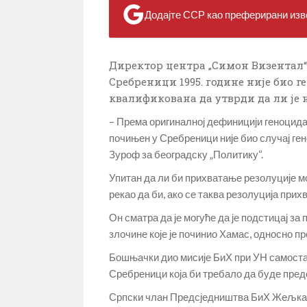
Додајте ССР као преферирани изво
Директор центра „Симон Визентал“ 
Сребреници 1995. године није био 
квалификована да утврди да ли је 
– Према оригиналној дефиницији геноцида,
почињен у Сребреници није био случај гено
Зуроф за београдску „Политику“.
Упитан да ли би прихватање резолуције мо
рекао да би, ако се таква резолуција прихв
Он сматра да је могуће да је подстицај за
злочине које је починио Хамас, односно п
Бошњачки дио мисије БиХ при УН самостал
Сребреници која би требало да буде пред
Српски члан Предсједништва БиХ Жељка 