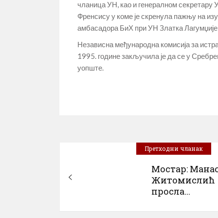
чланица УН, као и генералном секретару 
Френсису у коме је скренула пажњу на изу
амбасадора БиХ при УН Златка Лагумџије к
Независна међународна комисија за истра
1995. године закључила је да се у Сребре
уопште.
Претходни чланак
Мостар: Мана
Житомислић
просла...