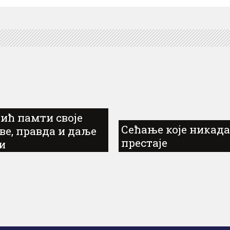
ић памти своје
Сећање које никада
ве, правда и даље
престаје
и