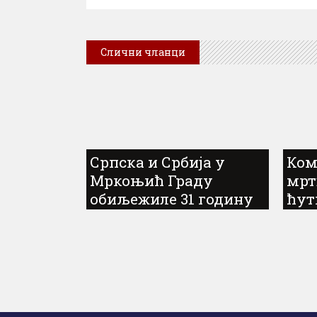
Слични чланци
Српска и Србија у
Ком
Мркоњић Граду
мрт
обиљежиле 31 годину
ћут
од погрома над
Србима у „Олуји“; Не
заборавити страдање
и прогон...