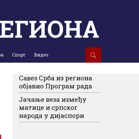
ра
Спорт
Видео
Савез Срба из региона
објавио Програм рада
Јачање веза између
матице и српског
народа у дијаспори