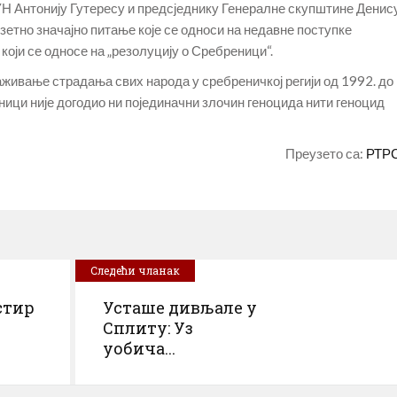
УН Антонију Гутересу и предсједнику Генералне скупштине Денис
зетно значајно питање које се односи на недавне поступке
оји се односе на „резолуцију о Сребреници“.
живање страдања свих народа у сребреничкој регији од 1992. до
ници није догодио ни појединачни злочин геноцида нити геноцид
Преузето са:
РТР
Следећи чланак
стир
Усташе дивљале у
Сплиту: Уз
уобича...