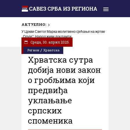
АКТУЕЛНО:
У Цркви Светог Марка молитвено сјећање на жртве
„Олује“: Народ живи док памти
Cреда, 30. април 2025.
/
Регион
Хрватска
Хрватска сутра
добија нови закон
о гробљима који
предвиђа
уклањање
српских
споменика