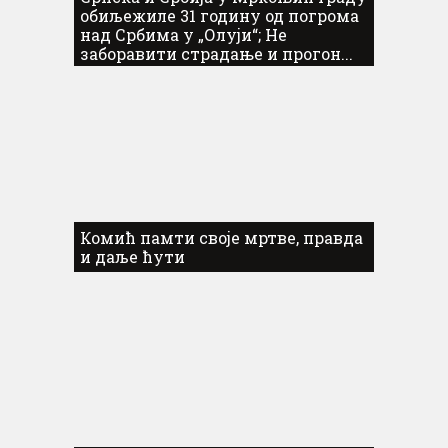
обиљежиле 31 годину од погрома
над Србима у „Олуји“; Не
заборавити страдање и прогон...
Комић памти своје мртве, правда
и даље ћути