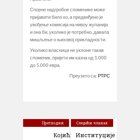
Спорне надгробне споменике може
пријавити било ко, а предвиђено је
увођење комисија на нивоу жупанија
и она би, уколико је потребно, давала
мишљење о њиховој прикладности.
Уколико власници не уклоне такав
споменик, пријети им казна од 1.000
до 5.000 евра.
Преузето са:
РТРС
Претходни
Следећи чланак
чланак
Којић:
Институције