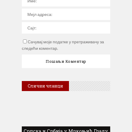
Сачувај моје податке у претраживачу за
следећи коментар.
Слични чланци
Српска и Србија у Мркоњић Граду