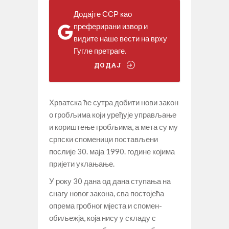
Додајте ССР као
преферирани извор и
видите наше вести на врху
Гугле претраге.
ДОДАЈ
Хрватска ће сутра добити нови закон
о гробљима који уређује управљање
и кориштење гробљима, а мета су му
српски споменици постављени
послије 30. маја 1990. године којима
пријети уклањање.
У року 30 дана од дана ступања на
снагу новог закона, сва постојећа
опрема гробног мјеста и спомен-
обиљежја, која нису у складу с