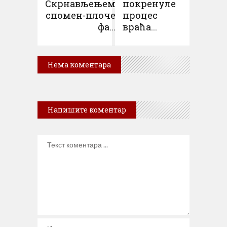
Скрнављењем
покренуле
спомен-плоче
процес
фа...
враћа...
Нема коментара
Напишите коментар