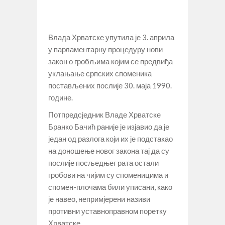
Влада Хрватске упутила је 3. априла
у парламентарну процедуру нови
закон о гробљима којим се предвиђа
уклањање српских споменика
постављених послије 30. маја 1990.
године.
Потпредсједник Владе Хрватске
Бранко Бачић раније је изјавио да је
један од разлога који их је подстакао
на доношење новог закона тај да су
послије посљедњег рата остали
гробови на чијим су споменицима и
спомен-плочама били уписани, како
је навео, непримјерени називи
противни уставноправном поретку
Хрватске.