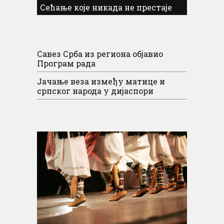
Сећање које никада не престаје
Савез Срба из региона објавио
Програм рада
Јачање веза између матице и
српског народа у дијаспори