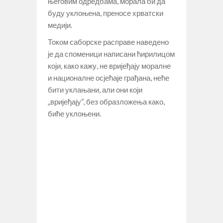
његовим одредбама, морала би да
буду уклоњена, преносе хрватски
медији.
Током саборске расправе наведено
је да споменици написани ћирилицом
који, како кажу, не вријеђају моралне
и националне осјећаје грађана, неће
бити уклањани, али они који
„вријеђају“, без образложења како,
биће уклоњени.