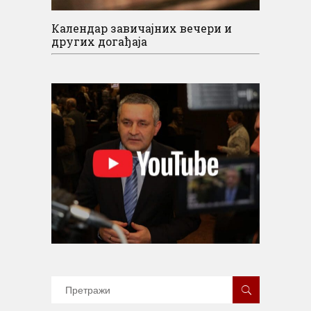
Календар завичајних вечери и
других догађаја