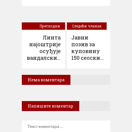
Претходни
Следећи чланак
чланак
Линта
Јавни
најоштрије
позив за
осуђује
куповину
вандалски...
150 сеоски...
Нема коментара
Напишите коментар