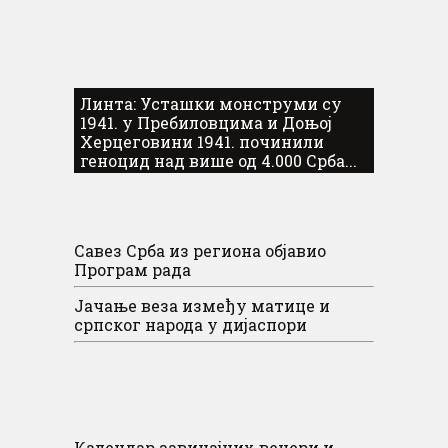
Линта: Усташки монструми су
1941. у Пребиловцима и Доњој
Херцеговини 1941. починили
геноцид над више од 4.000 Срба...
Савез Срба из региона објавио
Програм рада
Јачање веза између матице и
српског народа у дијаспори
Календар завичајних вечери и