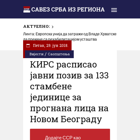
АКТУЕЛНО:
Линта: Европска унија да затражи од Владе Хрватске
да прекине са рехабилитацијом усташтва
Петак, 29. јун 2018.
/
Вијести
Саопштења
КИРС расписао
јавни позив за 133
стамбене
јединице за
прогнана лица на
Новом Београду
Додајте ССР као