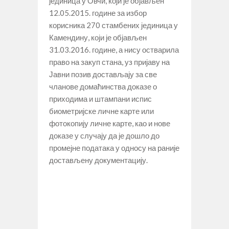
јединица у Овчи, који је објављен
12.05.2015. године за избор
корисника 270 стамбених јединица у
Камендину, који је објављен
31.03.2016. године, а нису остварила
право на закуп стана, уз пријаву на
Јавни позив достављају за све
чланове домаћинства доказе о
приходима и штампани испис
биометријске личне карте или
фотокопију личне карте, као и нове
доказе у случају да је дошло до
промејне података у односу на раније
достављену документацију.