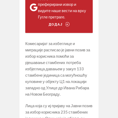
преферирани извор и
видите наше вести на врху
Гугле претраге.
ДОДАЈ
Комесаријат за избеглице и
миграције расписао је јавни позив за
избор корисника помоћи за
рјешавање стамбених потреба
избјеглица давањем у закуп 133
стамбене јединица са могућношћу
куповине у објекту Ц1 на локацији
западно од Улице др Ивана Рибара
на Новом Београду.
Лица која су иј пријаву на Јавни позив
за избор корисника 235 стамбених