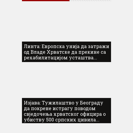
Линта: Европска унија да затражи
од Владе Хрватске да прекине са
рехабилитацијом усташтва...
Изјава: Тужилаштво у Београду
да покрене истрагу поводом
свједочења хрватског официра о
убиству 500 српских цивила...