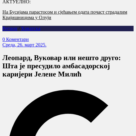
АКТУЕЛНО:
Годишњица страдања српских цивила на Петровачкој цести –
злочин без казне
Регион
/
Хрватска
0 Коментари
Cреда, 26. март 2025.
Леопард, Вуковар или нешто друго:
Шта је пресудило амбасадорској
каријери Јелене Милић