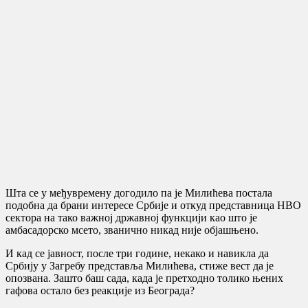
Шта се у међувремену догодило па је Милићева постала
подобна да брани интересе Србије и откуд представница НВО
сектора на тако важној државној функцији као што је
амбасадорско мсето, званично никад није објашњено.
И кад се јавност, после три године, некако и навикла да
Србију у Загребу представља Милићева, стиже вест да је
опозвана. Зашто баш сада, када је претходно толико њених
гафова остало без реакције из Београда?