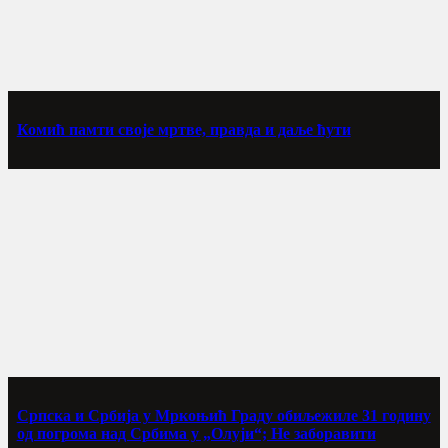
Комић памти своје мртве, правда и даље ћути
Српска и Србија у Мркоњић Граду обиљежиле 31 годину
од погрома над Србима у „Олуји“; Не заборавити