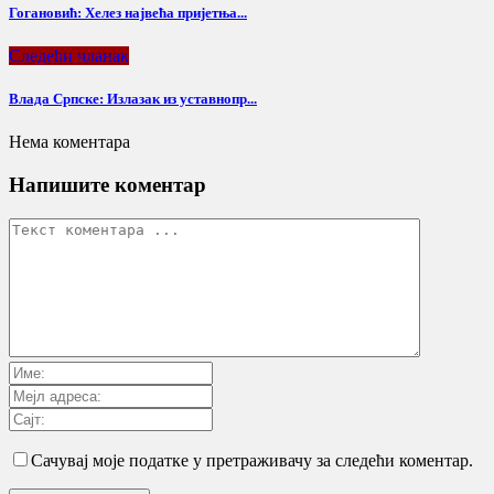
Гогановић: Хелез највећа пријетња...
Следећи чланак
Влада Српске: Излазак из уставнопр...
Нема коментара
Напишите коментар
Сачувај моје податке у претраживачу за следећи коментар.