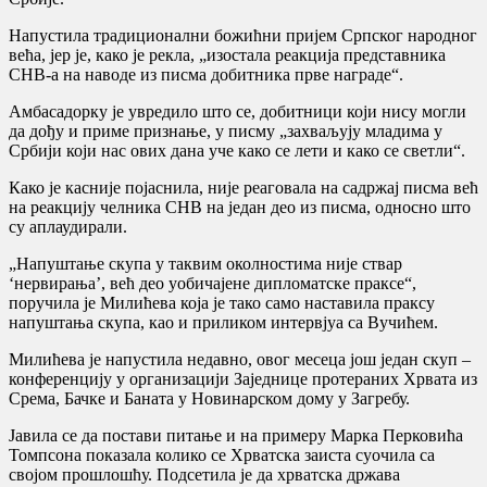
Напустила традиционални божићни пријем Српског народног
већа, јер је, како је рекла, „изостала реакција представника
СНВ-а на наводе из писма добитника прве награде“.
Амбасадорку је увредило што се, добитници који нису могли
да дођу и приме признање, у писму „захваљују младима у
Србији који нас ових дана уче како се лети и како се светли“.
Како је касније појаснила, није реаговала на садржај писма већ
на реакцију челника СНВ на један део из писма, односно што
су аплаудирали.
„Напуштање скупа у таквим околностима није ствар
‘нервирања’, већ део уобичајене дипломатске праксе“,
поручила је Милићева која је тако само наставила праксу
напуштања скупа, као и приликом интервјуа са Вучићем.
Милићева је напустила недавно, овог месеца још један скуп –
конференцију у организацији Заједнице протераних Хрвата из
Срема, Бачке и Баната у Новинарском дому у Загребу.
Јавила се да постави питање и на примеру Марка Перковића
Томпсона показала колико се Хрватска заиста суочила са
својом прошлошћу. Подсетила је да хрватска држава