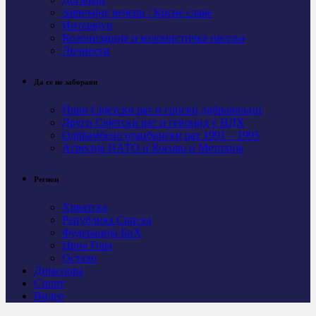
Завичајне вечери / Крсне славе
Интервјуи
Колонизација и колонистичка насеља
Личности
Да се не заборави
Први Свјeтски рат и српски добровољци
Други Свјетски рат и геноцид у НДХ
Одбрамбено отаџбински рат 1991 – 1995
Агресија НАТО и Косово и Метохија
Регион
Хрватска
Република Српска
Федерација БиХ
Црна Гора
Остало
Дијаспора
Спорт
Видео