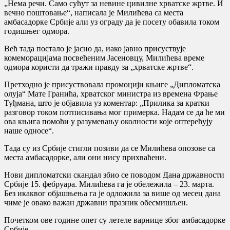
„Нема речи. Само сућут за невине цивилне хрватске жртве. И
вечно поштовање“, написала је Милићева са места
амбасадорке Србије али уз ограду да је посету обавила током
годишњег одмора.
Већ тада постало је јасно да, иако јавно присуствује
комеморацијама посвећеним Јасеновцу, Милићева време
одмора користи да тражи правду за „хрватске жртве“.
Претходно је присуствовала промоцији књиге „Дипломатска
олуја“ Мате Гранића, хрватског министра из времена Фрање
Туђмана, што је објавила уз коментар: „Прилика за кратки
разговор током потписивања мог примерка. Надам се да ће ми
ова књига помоћи у разумевању околности које оптерећују
наше односе“.
Тада су из Србије стигли позиви да се Милићева опозове са
места амбасадорке, али они нису прихваћени.
Нови дипломатски скандал збио се поводом Дана државности
Србије 15. фебруара. Милићева га је обележила – 23. марта.
Без икаквог објашњења га је одложила за више од месец дана
чиме је овако важан државни празник обесмишљен.
Почетком ове године опет су летеле варнице због амбасадорке
Србије.