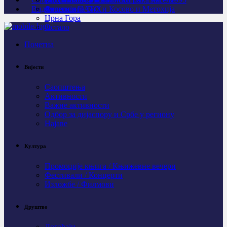
Видео
Личности
Агресија НАТО и Косово и Метохија
Федерација БиХ
Црна Гора
Остало
Почетна
Вијести
Саопштења
Активности
Важне активности
Одбор за дијаспору и Србе у региону
Најаве
Култура
Промоције књига / Књижевне вечери
Фестивали / Концерти
Изложбе / Филмови
Друштво
Догађаји