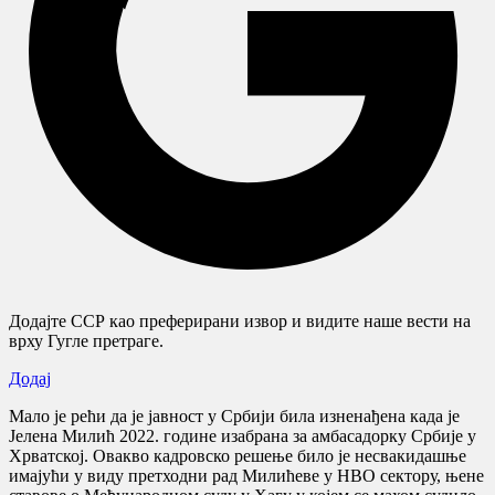
Додајте ССР као преферирани извор и видите наше вести на
врху Гугле претраге.
Додај
Мало је рећи да је јавност у Србији била изненађена када је
Јелена Милић 2022. године изабрана за амбасадорку Србије у
Хрватској. Овакво кадровско решење било је несвакидашње
имајући у виду претходни рад Милићеве у НВО сектору, њене