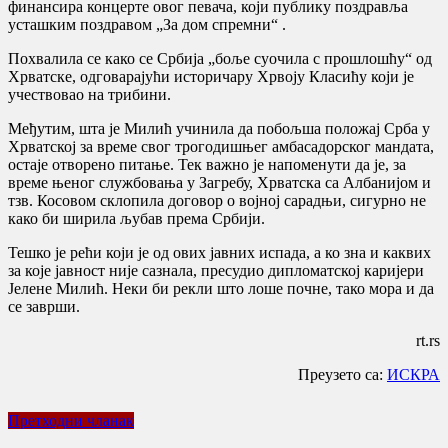
финансира концерте овог певача, који публику поздравља
усташким поздравом „За дом спремни“ .
Похвалила се како се Србија „боље суочила с прошлошћу“ од
Хрватске, одговарајући историчару Хрвоју Класићу који је
учествовао на трибини.
Међутим, шта је Милић учинила да побољша положај Срба у
Хрватској за време свог трогодишњег амбасадорског мандата,
остаје отворено питање. Тек важно је напоменути да је, за
време њеног службовања у Загребу, Хрватска са Албанијом и
тзв. Косовом склопила договор о војној сарадњи, сигурно не
како би ширила љубав према Србији.
Тешко је рећи који је од ових јавних испада, а ко зна и каквих
за које јавност није сазнала, пресудио дипломатској каријери
Јелене Милић. Неки би рекли што лоше почне, тако мора и да
се заврши.
rt.rs
Преузето са:
ИСКРА
Претходни чланак