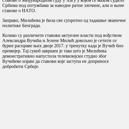
ставове о Међународном суду у Хагу у којем се махом судило
Србима под оптужбама за наводне ратне злочине, али и њене
ставове о НАТО.
Заправо, Милићева је била све супротно од тадашње званичне
политике Београда.
Колико су различити ставови актуелне власти под вођством
Александра Вучића и Јелене Милић довољно је сетити се
бурне расправе њих двоје 2017. у тренутку када је Вучић био
премијер. Тај сукоб завршен је тако што је Милићева
демонстративно напустила телевизијски студио због
Вучићеве изјаве да ставови које заступа не доприносе
добробити Србије.