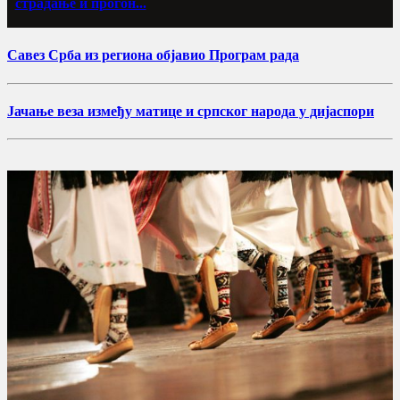
страдање и прогон...
Савез Срба из региона објавио Програм рада
Јачање веза између матице и српског народа у дијаспори