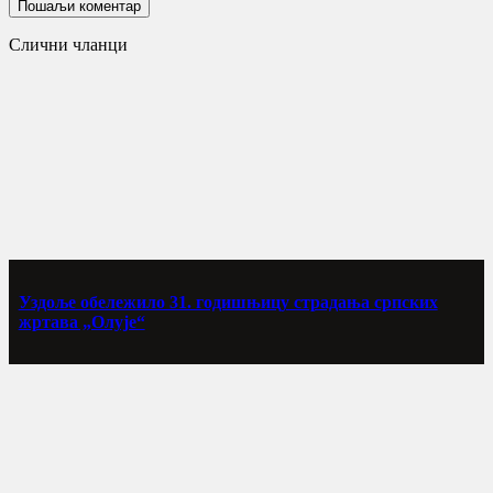
Слични чланци
Уздоље обележило 31. годишњицу страдања српских
жртава „Олује“