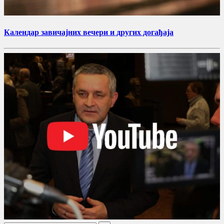
Календар завичајних вечери и других догађаја