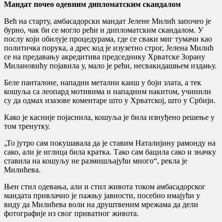
Мандат почео одевним дипломатским скандалом
Већ на старту, амбасадорски мандат Јелене Милић започео је
бурно, чак би се могло рећи и дипломатским скандалом. У
послу који обилује процедурама, где се сваки миг тумачи као
политичка порука, а дрес код је изузетно строг, Јелена Милић
се на предавању акредитива председнику Хрватске Зорану
Милановићу појавила у, мало је рећи, несвакидашњем издању.
Беле панталоне, нападни метални каиш у боји злата, а тек
кошуља са леопард мотивима и нападним накитом, учинили
су да одмах изазове коментаре што у Хрватској, што у Србији.
Како је касније појаснила, кошуља је била изнуђено решење у
том тренутку.
„То јутро сам покушавала да је ставим Наталијину рамонду на
сако, али је иглица била кратка. Тако сам бацила сако и значку
ставила на кошуљу не размишљајући много“, рекла је
Милићева.
Њен стил одевања, али и стил живота током амбасадорског
мандата привлачио је пажњу јавности, посебно имајући у
виду да Милићева воли на друштвеним мрежама да дели
фотографије из свог приватног живота.