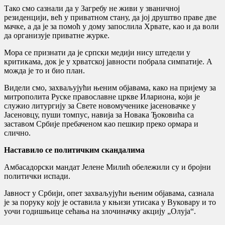
Тако смо сазнали да у Загребу не живи у званичној
резиденцији, већ у приватном стану, да јој друштво праве две
мачке, а да је за помоћ у дому запослила Хрвате, као и да воли
да организује приватне журке.
Мора се признати да је српски медији нису штедели у
критикама, док је у хрватској јавности побрала симпатије. А
можда је то и био план.
Видели смо, захваљујући њеним објавама, како на пријему за
митрополита Руске православне цркве Илариона, који је
служио литургију за Свете новомученике јасеновачке у
Јасеновцу, пуши томпус, навија за Новака Ђоковића са
заставом Србије пребаченом као пешкир преко ормара и
слично.
Наставило се политичким скандалима
Амбасадорски мандат Јелене Милић обележили су и бројни
политички испади.
Јавност у Србији, опет захваљујући њеним објавама, сазнала
је за поруку коју је оставила у књизи утисака у Вуковару и то
уочи годишњице сећања на злочиначку акцију „Олуја“.