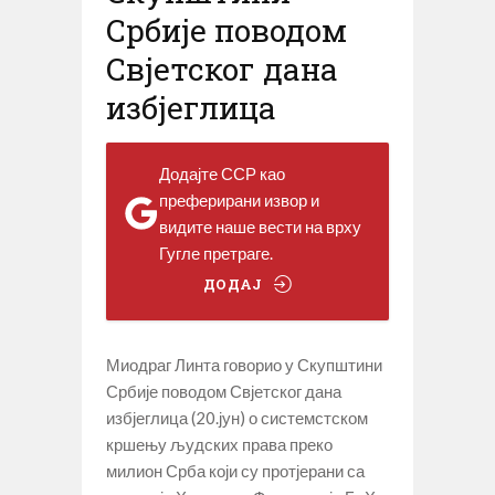
Србије поводом
Свјетског дана
избјеглица
Додајте ССР као
преферирани извор и
видите наше вести на врху
Гугле претраге.
ДОДАЈ
Миодраг Линта говорио у Скупштини
Србије поводом Свјетског дана
избјеглица (20.јун) о системстском
кршењу људских права преко
милион Срба који су протјерани са