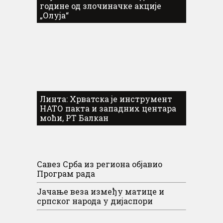
године од злочиначке акције
„Олуја“
Линта: Хрватска је инструмент
НАТО пакта и западних центара
моћи, РТ Балкан
Савез Срба из региона објавио
Програм рада
Јачање веза између матице и
српског народа у дијаспори