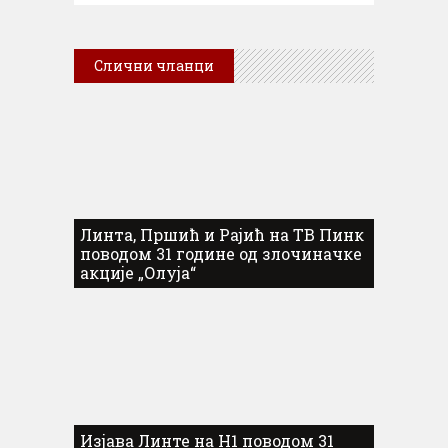
Слични чланци
Линта, Пршић и Рајић на ТВ Пинк
поводом 31 године од злочиначке
акције „Олуја“
Изјава Линте на Н1 поводом 31