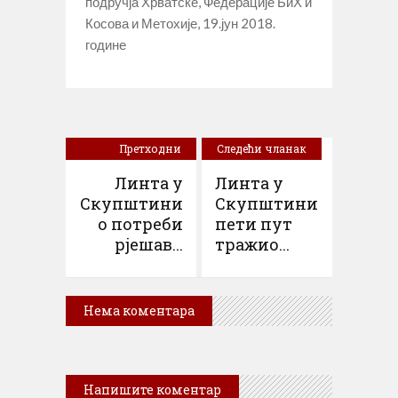
подручја Хрватске, Федерације БиХ и
Косова и Метохије, 19.јун 2018.
године
Претходни
Следећи чланак
чланак
Линта у
Линта у
Скупштини
Скупштини
о потреби
пети пут
рјешав...
тражио...
Нема коментара
Напишите коментар