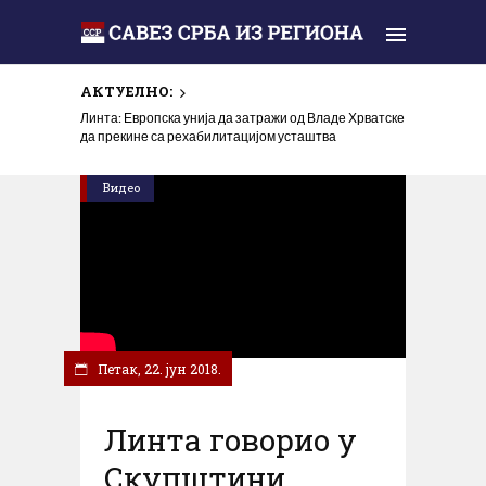
АКТУЕЛНО:
Линта: Европска унија да затражи од Владе Хрватске
да прекине са рехабилитацијом усташтва
Видео
Петак, 22. јун 2018.
Линта говорио у
Скупштини