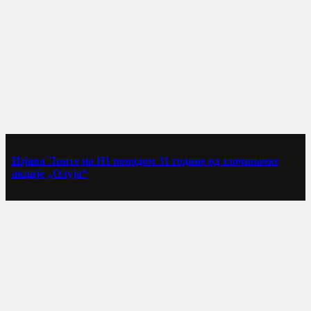
Изјава Линте на Н1 поводом 31 године од злочиначке
акције „Олуја“