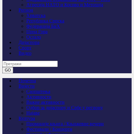
Агресија НАТО и Косово и Метохија
Регион
Хрватска
Република Српска
Федерација БиХ
Црна Гора
Остало
Дијаспора
Спорт
Видео
Почетна
Вијести
Саопштења
Активности
Важне активности
Одбор за дијаспору и Србе у региону
Најаве
Култура
Промоције књига / Књижевне вечери
Фестивали / Концерти