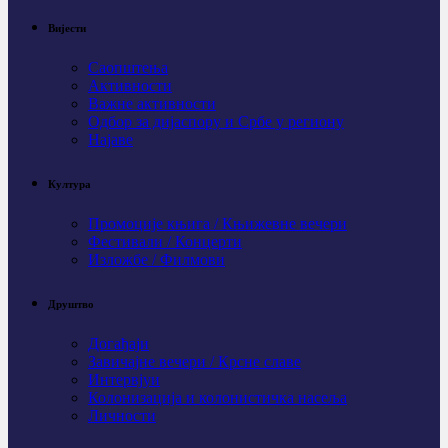
Вијести
Саопштења
Активности
Важне активности
Одбор за дијаспору и Србе у региону
Најаве
Култура
Промоције књига / Књижевне вечери
Фестивали / Концерти
Изложбе / Филмови
Друштво
Догађаји
Завичајне вечери / Крсне славе
Интервјуи
Колонизација и колонистичка насеља
Личности