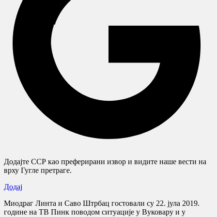
Додајте ССР као преферирани извор и видите наше вести на
врху Гугле претраге.
Додај
Миодраг Линта и Саво Штрбац гостовали су 22. јула 2019.
године на ТВ Пинк поводом ситуације у Вуковару и у