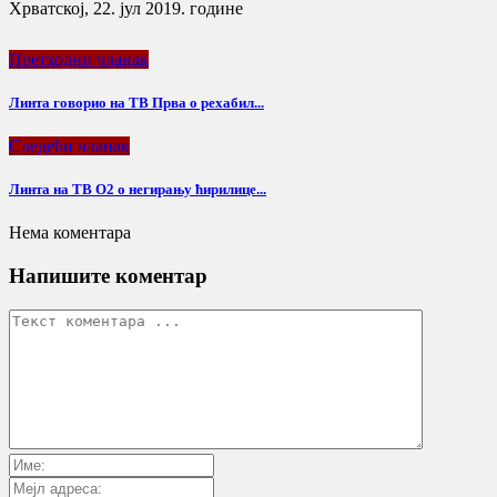
Хрватској, 22. јул 2019. године
Претходни чланак
Линта говорио на ТВ Прва о рехабил...
Следећи чланак
Линта на ТВ О2 о негирању ћирилице...
Нема коментара
Напишите коментар