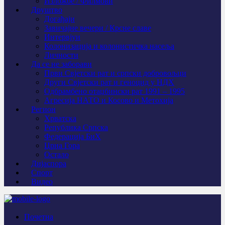
Изложбе / Филмови
Друштво
Догађаји
Завичајне вечери / Крсне славе
Интервјуи
Колонизација и колонистичка насеља
Личности
Да се не заборави
Први Свјeтски рат и српски добровољци
Други Свјетски рат и геноцид у НДХ
Одбрамбено отаџбински рат 1991 – 1995
Агресија НАТО и Косово и Метохија
Регион
Хрватска
Република Српска
Федерација БиХ
Црна Гора
Остало
Дијаспора
Спорт
Видео
Почетна