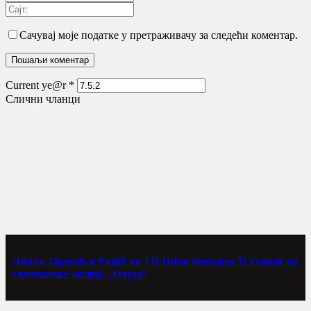
Сачувај моје податке у претраживачу за следећи коментар.
Current ye@r
*
Слични чланци
Линта, Пршић и Рајић на ТВ Пинк поводом 31 године од
злочиначке акције „Олуја“