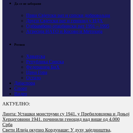
Да се не заборави
Први Свјeтски рат и српски добровољци
Други Свјетски рат и геноцид у НДХ
Одбрамбено отаџбински рат 1991 – 1995
Агресија НАТО и Косово и Метохија
Регион
Хрватска
Република Српска
Федерација БиХ
Црна Гора
Остало
Дијаспора
Спорт
Видео
АКТУЕЛНО:
Линта: Усташки монструми су 1941. у Пребиловцима и Доњој
Херцеговини 1941. починили геноцид над више од 4.000
Срба
Свети Илија окупио Кордунаше: У духу заједништва,