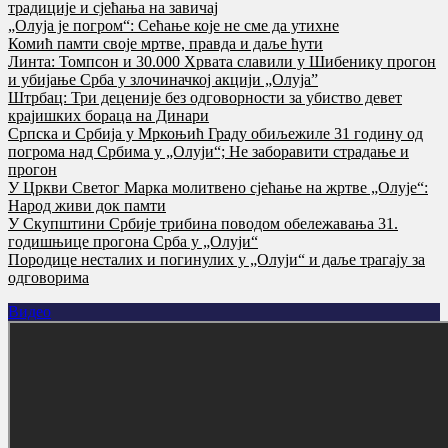
традиције и сјећања на завичај
„Олуја је погром“: Сећање које не сме да утихне
Комић памти своје мртве, правда и даље ћути
Линта: Томпсон и 30.000 Хрвата славили у Шибенику прогон
и убијање Срба у злочиначкој акцији „Олуја”
Штрбац: Три деценије без одговорности за убиство девет
крајишких бораца на Динари
Српска и Србија у Мркоњић Граду обиљежиле 31 годину од
погрома над Србима у „Олуји“; Не заборавити страдање и
прогон
У Цркви Светог Марка молитвено сјећање на жртве „Олује“:
Народ живи док памти
У Скупштини Србије трибина поводом обележавања 31.
годишњице прогона Срба у „Олуји“
Породице несталих и погинулих у „Олуји“ и даље трагају за
одговорима
Видео