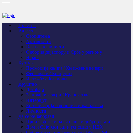
Почетна
Вијести
Саопштења
Активности
Важне активности
Одбор за дијаспору и Србе у региону
Најаве
Култура
Промоције књига / Књижевне вечери
Фестивали / Концерти
Изложбе / Филмови
Друштво
Догађаји
Завичајне вечери / Крсне славе
Интервјуи
Колонизација и колонистичка насеља
Личности
Да се не заборави
Први Свјeтски рат и српски добровољци
Други Свјетски рат и геноцид у НДХ
Одбрамбено отаџбински рат 1991 – 1995