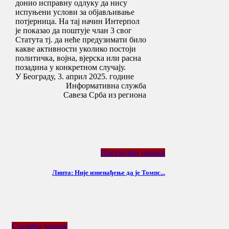
донио исправну одлуку да нису
испуњени услови за објављивање
потјерница. На тај начин Интерпол
је показао да поштује члан 3 свог
Статута тј. да неће предузимати било
какве активности уколико постоји
политичка, војна, вјерска или расна
позадина у конкретном случају.
У Београду, 3. април 2025. године
Информативна служба
Савеза Срба из региона
Претходни чланак
Линта: Није изненађење да је Томпс...
Следећи чланак