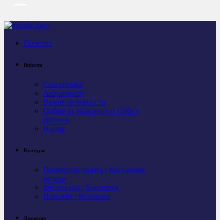
Почетна
Вијести
Саопштења
Активности
Важне активности
Одбор за дијаспору и Србе у
региону
Најаве
Култура
Промоције књига / Књижевне
вечери
Фестивали / Концерти
Изложбе / Филмови
Друштво