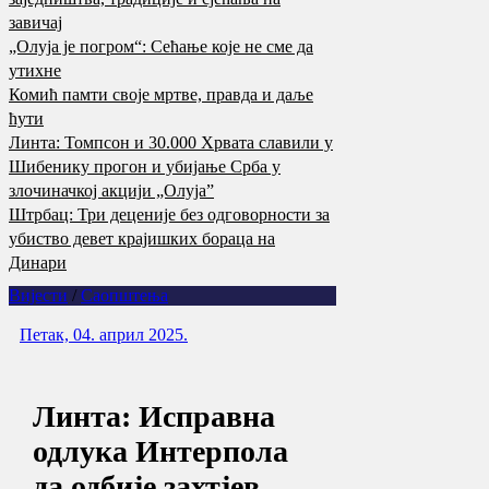
завичај
„Олуја је погром“: Сећање које не сме да
утихне
Комић памти своје мртве, правда и даље
ћути
Линта: Томпсон и 30.000 Хрвата славили у
Шибенику прогон и убијање Срба у
злочиначкој акцији „Олуја”
Штрбац: Три деценије без одговорности за
убиство девет крајишких бораца на
Динари
Вијести
/
Саопштења
Петак, 04. април 2025.
Линта: Исправна
одлука Интерпола
да одбије захтјев