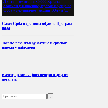
Линта: Томпсон и 30.000 Хрвата
славили у Шибенику прогон и убијање
Срба у злочиначкој акцији „Олуја”...
Савез Срба из региона објавио Програм
рада
Јачање веза између матице и српског
народа у дијаспори
Календар завичајних вечери и других
догађаја