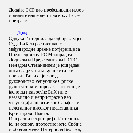
Додајте ССР као преферирани извор
и видите наше вести на врху Гугле
претраге.
Додај
Одлука Интерпола да одбије захтјев
Суда БиХ за расписивање
међународне црвене потјернице за
Предсједником РС Милорадом
Додиком и Предсједником НСРС
Ненадом Стевандићем je још један
доказ да је у питању политички
прогон. Велика је лаж да
руководство Републике Српске
руши уставни поредак. Потпуно је
јасно да правосуђе БиХ није
независно и непристрасно већ
у функцији политичког Сарајева и
нелегалног високог представника
Кристијана Шмита.
Генерални секретаријат Интерпола
је, на основу протестне ноте Србије
и образложења Интерпола Београд,