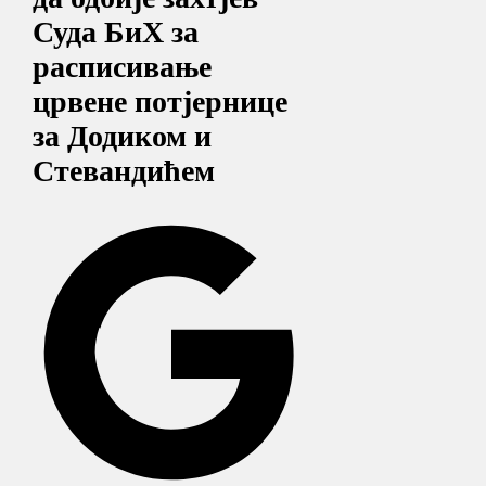
Суда БиХ за
расписивање
црвене потјернице
за Додиком и
Стевандићем