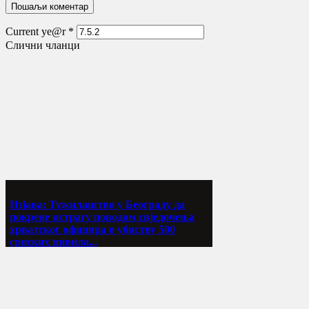
Current ye@r
*
Слични чланци
Изјава: Тужилаштво у Београду да
покрене истрагу поводом свједочења
хрватског официра о убиству 500
српских цивила...