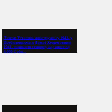
Линта: Усташки монструми су 1941. у
Пребиловцима и Доњој Херцеговини
1941. починили геноцид над више од
4.000 Срба...