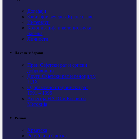
Догађаји
Завичајне вечери / Крсне славе
Интервјуи
Колонизација и колонистичка
насеља
Личности
Да се не заборави
Први Свјeтски рат и српски
добровољци
Други Свјетски рат и геноцид у
НДХ
Одбрамбено отаџбински рат
1991 – 1995
Агресија НАТО и Косово и
Метохија
Регион
Хрватска
Република Српска