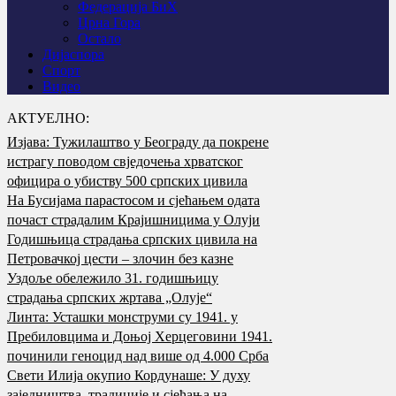
Федерација БиХ
Црна Гора
Остало
Дијаспора
Спорт
Видео
АКТУЕЛНО:
Изјава: Тужилаштво у Београду да покрене
истрагу поводом свједочења хрватског
официра о убиству 500 српских цивила
На Бусијама парастосом и сјећањем одата
почаст страдалим Крајишницима у Олуји
Годишњица страдања српских цивила на
Петровачкој цести – злочин без казне
Уздоље обележило 31. годишњицу
страдања српских жртава „Олује“
Линта: Усташки монструми су 1941. у
Пребиловцима и Доњој Херцеговини 1941.
починили геноцид над више од 4.000 Срба
Свети Илија окупио Кордунаше: У духу
заједништва, традиције и сјећања на