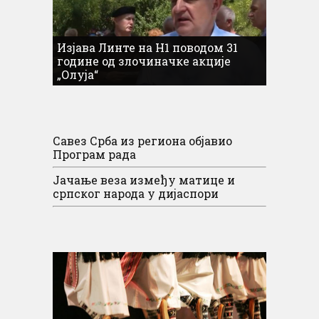
Изјава Линте на Н1 поводом 31
године од злочиначке акције
„Олуја“
Савез Срба из региона објавио
Програм рада
Јачање веза између матице и
српског народа у дијаспори