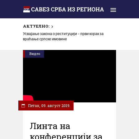
АКТУЕЛНО:
Усвајање закона о реституцији – први корак за
враћање српске имовине
Видео
Петак, 09. август 2019.
Линтa на
конференцији за