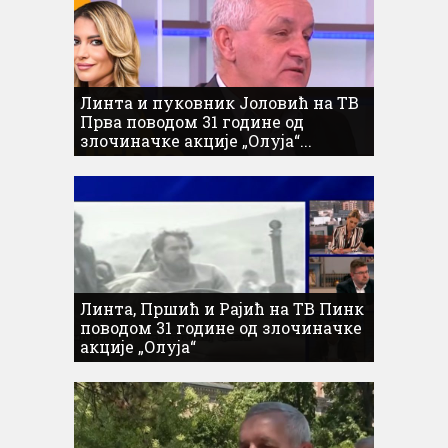
Линта и пуковник Јоловић на ТВ
Прва поводом 31 године од
злочиначке акције „Олуја“...
Линта, Пршић и Рајић на ТВ Пинк
поводом 31 године од злочиначке
акције „Олуја“