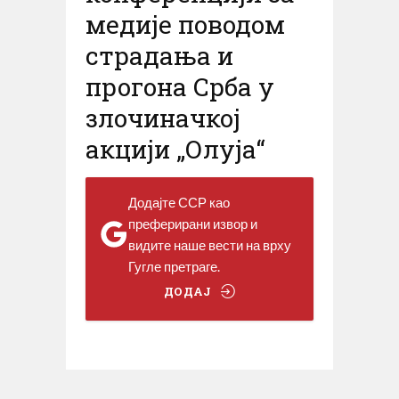
медије поводом
страдања и
прогона Срба у
злочиначкој
акцији „Олуја“
Додајте ССР као
преферирани извор и
видите наше вести на врху
Гугле претраге.
ДОДАЈ