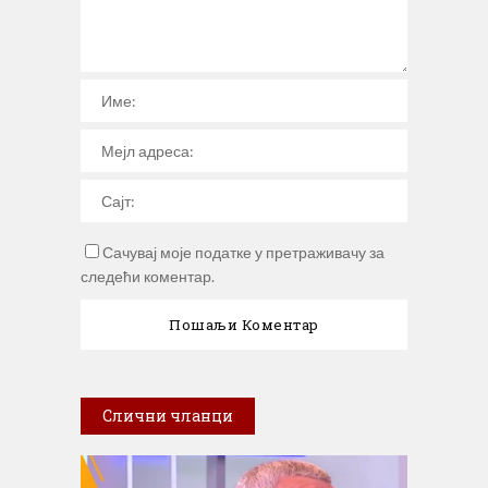
Сачувај моје податке у претраживачу за
следећи коментар.
Слични чланци