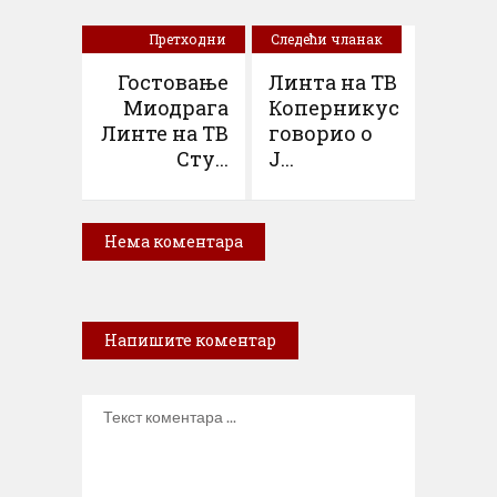
Претходни
Следећи чланак
чланак
Гостовање
Линта на ТВ
Миодрага
Коперникус
Линте на ТВ
говорио о
Сту...
Ј...
Нема коментара
Напишите коментар