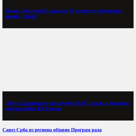
Изјава Линте на Н1 поводом 31 године од злочиначке
акције „Олуја“
Линта: Хрватска је инструмент НАТО пакта и западних
центара моћи, РТ Балкан
Савез Срба из региона објавио Програм рада