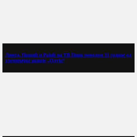
Линта, Пршић и Рајић на ТВ Пинк поводом 31 године од
злочиначке акције „Олуја“