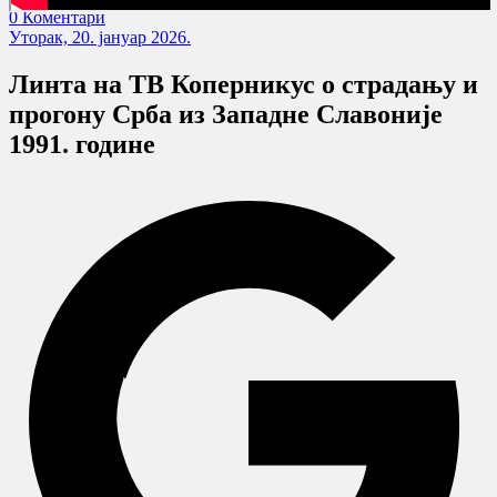
0 Коментари
Уторак, 20. јануар 2026.
Линта на ТВ Коперникус о страдању и
прогону Срба из Западне Славоније
1991. године