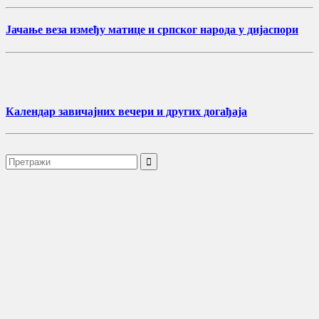
Јачање веза између матице и српског народа у дијаспори
Календар завичајних вечери и других догађаја