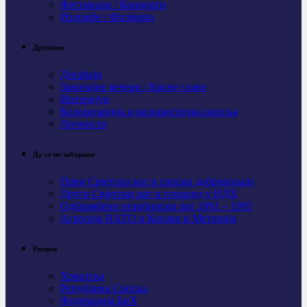
Фестивали / Концерти
Изложбе / Филмови
Друштво
Догађаји
Завичајне вечери / Крсне славе
Интервјуи
Колонизација и колонистичка насеља
Личности
Да се не заборави
Први Свјeтски рат и српски добровољци
Други Свјетски рат и геноцид у НДХ
Одбрамбено отаџбински рат 1991 – 1995
Агресија НАТО и Косово и Метохија
Регион
Хрватска
Република Српска
Федерација БиХ