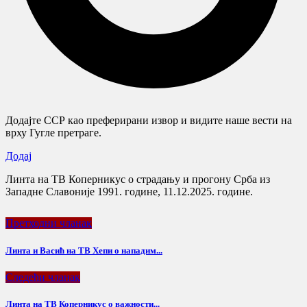
Додајте ССР као преферирани извор и видите наше вести на
врху Гугле претраге.
Додај
Линта на ТВ Коперникус о страдању и прогону Срба из
Западне Славоније 1991. године, 11.12.2025. године.
Претходни чланак
Линта и Васић на ТВ Хепи о нападим...
Следећи чланак
Линта на ТВ Коперникус о важности...