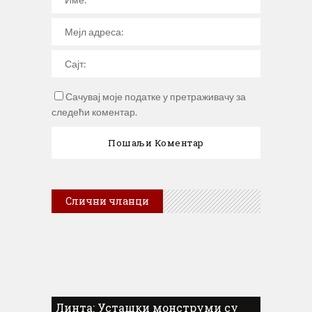
Сачувај моје податке у претраживачу за
следећи коментар.
Слични чланци
Линта: Усташки монструми су