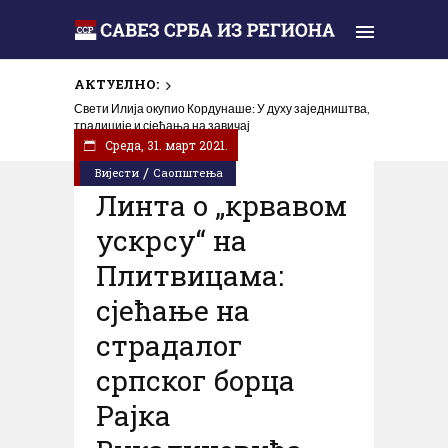
АКТУЕЛНО:
Свети Илија окупио Кордунаше: У духу заједништва,
традиције и сјећања на завичај
Cреда, 31. март 2021.
/
Вијести
Саопштења
Линта о „крвавом
ускрсу“ на
Плитвицама:
сјећање на
страдалог
српског борца
Рајка