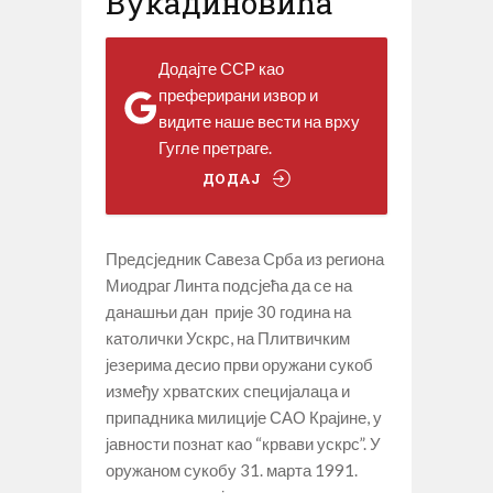
Вукадиновића
Додајте ССР као
преферирани извор и
видите наше вести на врху
Гугле претраге.
ДОДАЈ
Предсједник Савеза Срба из региона
Миодраг Линта подсјећа да се на
данашњи дан прије 30 година на
католички Ускрс, на Плитвичким
језерима десио први оружани сукоб
између хрватских специјалаца и
припадника милиције САО Крајине, у
јавности познат као “крвави ускрс”. У
оружаном сукобу 31. марта 1991.