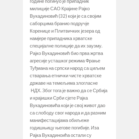
године погинуо је припадник
милиције САО Крајине Рајко
Вукадиновић (32) који је са својим
саборцима бранио подручје
Коренице и Плитвичких језера од
намјере припадника хрватске
специјалне полиције да их заузму.
Рајко Вукадиновић био прва жртва
агресије усташког режима Фрање
Туђмана на српски народ са циљем
стварања етнички чисте хрватске
државе на темељима злогласне
НДХ. Због тога је важно да се Србија
и крајишки Срби сјете Рајка
Вукадиновића који је свој живот дао
са слободу свог народа и да разним
манифестацијама обиљеже
годишњицу његове погибије. Иза
Рајка Вукадиноића остали су