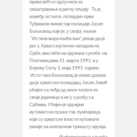
права већ се одлучила за
заоштравање и ратну опцију. То је,
између осталог, потврдио први
Туђманов министар полиције Јосип
Бољковац који је, у својој књизи
“Истина мора изаћи ван”, рекао да је
рат у Хрватској почео нападом на
Србе, мислећи на оружане сукобе на
Плитивицама 31. марта 1991. и у
Борову Селу 2. маја 1991. године.
Исто тако Бољковац је изнио доказе
да је хрватски полицајац Јосип Јовић
убијен са леђа од неког колеге из
своје јединице а не у сукобу са
Србима. Убијен је оружјем
аутоматска пушка тзв. пумпарица,
које су хрватске власти куповале
раније на илегалном тржишту оружја.
Информативна служба