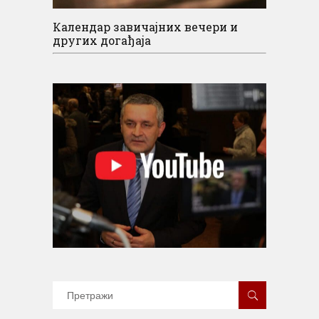
Календар завичајних вечери и
других догађаја