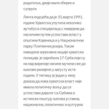
родитељи, двије мале кћерке и
супруга.
Линта подсјећа да је 31.марта 1991.
године Хрватска упутила неколико
аутобуса специјалаца с намјером да
насилним путем успостави власт у
општини Кореница и у Националном
парку Плитвичка језера. Током
наведене агресивне акције хрватска
полиција је заробила 17 Срба који су
на најсвирепије начине мучени све до
њихове размјене у августу исте
године. У питању је један у низу
доказа да нова хрватска власт није
имала политичку вољу да се
успостави дијалог са Србима и
истински поштују његова уставна,
национална, политичких и културна