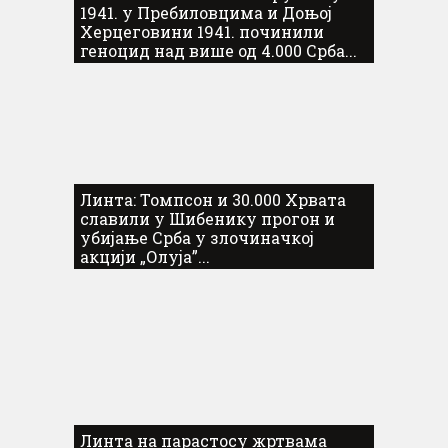
1941. у Пребиловцима и Доњој
Херцеговини 1941. починили
геноцид над више од 4.000 Срба...
Линта: Томпсон и 30.000 Хрвата
славили у Шибенику прогон и
убијање Срба у злочиначкој
акцији „Олуја”...
Линта на парастосу жртвама