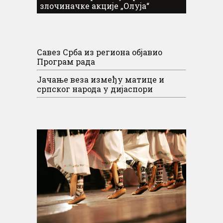
злочиначке акције „Олуја“
Савез Срба из региона објавио
Програм рада
Јачање веза између матице и
српског народа у дијаспори