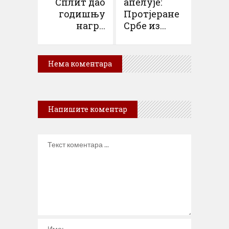
Сплит дао
апелује:
годишњу
Протјеране
нагр...
Србе из...
Нема коментара
Напишите коментар