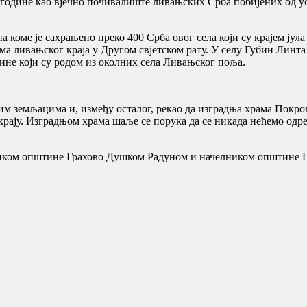
 године као вјечно почивалиште ливањских Срба побијених од ус
коме је сахрањено преко 400 Срба овог села који су крајем јула 
а ливањског краја у Другом свјетском рату. У селу Губин Линт
ине који су родом из околних села Ливањског поља.
ним земљацима и, између осталог, рекао да изградња храма Пок
рају. Изградњом храма шаље се порука да се никада нећемо одрећ
елником општине Грахово Душком Радуном и начелником општине