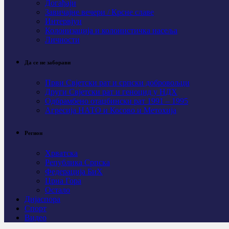
Догађаји
Завичајне вечери / Крсне славе
Интервјуи
Колонизација и колонистичка насеља
Личности
Да се не заборави
Први Свјeтски рат и српски добровољци
Други Свјетски рат и геноцид у НДХ
Одбрамбено отаџбински рат 1991 – 1995
Агресија НАТО и Косово и Метохија
Регион
Хрватска
Република Српска
Федерација БиХ
Црна Гора
Остало
Дијаспора
Спорт
Видео