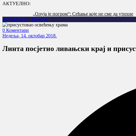
АКТУЕЛНО:
„Олуја је погром“: Сећање које не сме да утихне
Активности
/
Вијести
0 Коментари
Недеља, 14. октобар 2018.
Линта посјетио ливањски крај и прису