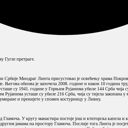
у Гугле претраге.
ни Србије Миодраг Линта присустовао је освећењу храма Покро
е. Његова обнова је започела 2008. године и након 10 година тру
усташе су 1941. године у Горњим Рујанима убиле 144 Срба чија с
им Рујанима усташе су убиле 216 Срба, чија су тијела закопана 
хумиране и пренијете у спомен костурницу у Ливну.
од Гламоча. У кругу манастира постоје још и ктиторска капела 
 другим јамама на простору Гламоча. Послије тога Линта је пос