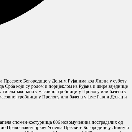
ва Пресвете Богородице у Доњим Рујанима код Ливна у суботу
да Срба који су родом и поријеклом из Рујана и шире заједнице
у тијела закопана у масовној гробници у Прологу или бачена у
у масовној гробници у Прологу или бачена у јаме Равни Долац и
и капела спомен-костурница 806 новомученика пострадалих од
јетио Православну цркву Успења Пресвете Богородице у Ливну и