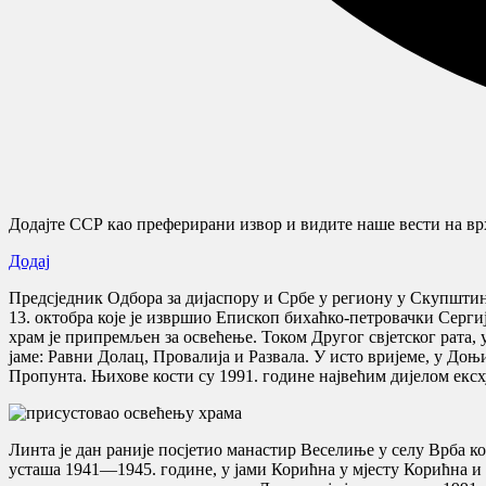
Додајте ССР као преферирани извор и видите наше вести на врх
Додај
Предсједник Одбора за дијаспору и Србе у региону у Скупшти
13. октобра које је извршио Епископ бихаћко-петровачки Сергиј
храм је припремљен за освећење. Током Другог свјетског рата, 
јаме: Равни Долац, Провалија и Развала. У исто вријеме, у Доњ
Пропунта. Њихове кости су 1991. године највећим дијелом екс
Линта је дан раније посјетио манастир Веселиње у селу Врба к
усташа 1941—1945. године, у јами Корићна у мјесту Корићна и