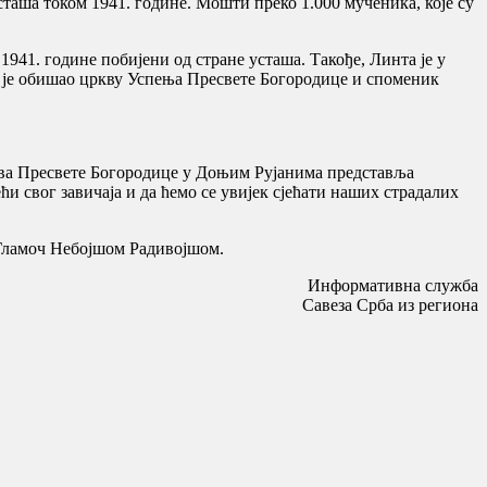
таша током 1941. године. Мошти преко 1.000 мученика, које су
1941. године побијени од стране усташа. Такође, Линта је у
а је обишао цркву Успења Пресвете Богородице и споменик
рова Пресвете Богородице у Доњим Рујанима представља
и свог завичаја и да ћемо се увијек сјећати наших страдалих
 Гламоч Небојшом Радивојшом.
Информативна служба
Савеза Срба из региона