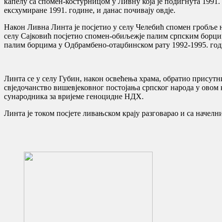
капелу са спомен-костурницом у Ливну која је подигнута 1991.
ексхумиране 1991. године, и данас почивају овдје.
Након Ливна Линта је посјетио у селу Челебић спомен гробље на 
селу Сајковић посјетио спомен-обиљежје палим српским борцим
палим борцима у Одбрамбено-отаџбинском рату 1992-1995. год
Линта се у селу Губин, након освећења храма, обратио присут
свједочанство вишевјековног постојања српског народа у овом к
сународника за вријеме геноцидне НДХ.
Линта је током посјете ливањском крају разговарао и са нач