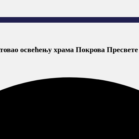
стовао освећењу храма Покрова Пресвет