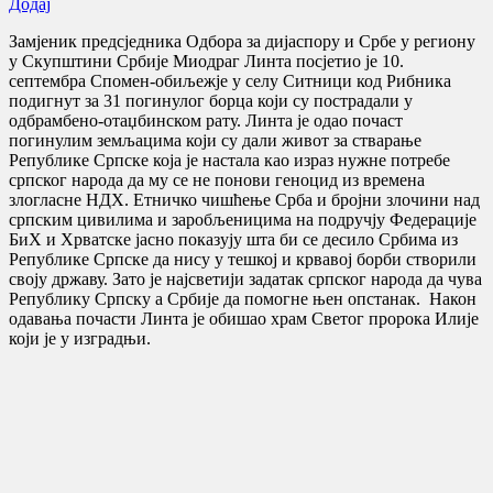
Додај
Замјеник предсједника Одбора за дијаспору и Србе у региону
у Скупштини Србије Миодраг Линта посјетио је 10.
септембра Спомен-обиљежје у селу Ситници код Рибника
подигнут за 31 погинулог борца који су пострадали у
одбрамбено-отаџбинском рату. Линта је одао почаст
погинулим земљацима који су дали живот за стварање
Републике Српске која је настала као израз нужне потребе
српског народа да му се не понови геноцид из времена
злогласне НДХ. Етничко чишћење Срба и бројни злочини над
српским цивилима и заробљеницима на подручју Федерације
БиХ и Хрватске јасно показују шта би се десило Србима из
Републике Српске да нису у тешкој и крвавој борби створили
своју државу. Зато је најсветији задатак српског народа да чува
Републику Српску а Србије да помогне њен опстанак. Након
одавања почасти Линта је обишао храм Светог пророка Илије
који је у изградњи.