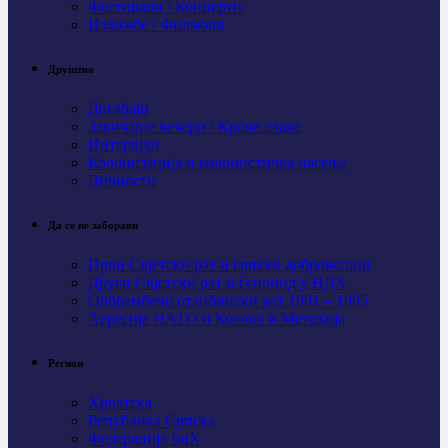
Фестивали / Концерти
Изложбе / Филмови
Друштво
Догађаји
Завичајне вечери / Крсне славе
Интервјуи
Колонизација и колонистичка насеља
Личности
Да се не заборави
Први Свјeтски рат и српски добровољци
Други Свјетски рат и геноцид у НДХ
Одбрамбено отаџбински рат 1991 – 1995
Агресија НАТО и Косово и Метохија
Регион
Хрватска
Република Српска
Федерација БиХ