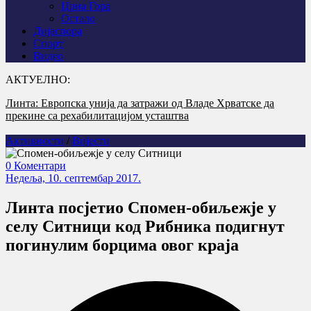
Црна Гора
Остало
Дијаспора
Спорт
Видео
АКТУЕЛНО:
Линта: Европска унија да затражи од Владе Хрватске да
У Горњем Селишту код Глине обиљежена 31 година од
прекине са рехабилитацијом усташтва
убиства Срба у „Олуји“
Активности
/
Вијести
0 Коментари
Недеља, 10. септембар 2017.
Линта посјетио Спомен-обиљежје у
селу Ситници код Рибника подигнут
погинулим борцима овог краја