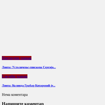
Претходни чланак
Линта: Устоличење епископа Сергија...
Следећи чланак
Линта: Колинда Грабар Китаровић је...
Нема коментара
Напишите коментар