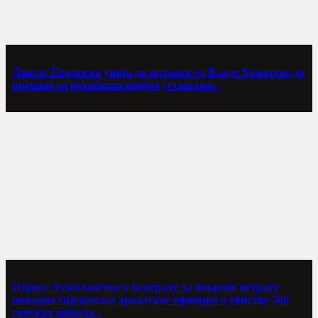
Линта: Европска унија да затражи од Владе Хрватске да
прекине са рехабилитацијом усташтва...
Изјава: Тужилаштво у Београду да покрене истрагу
поводом свједочења хрватског официра о убиству 500
српских цивила...