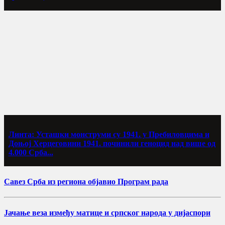
Линта: Усташки монструми су 1941. у Пребиловцима и
Доњој Херцеговини 1941. починили геноцид над више од
4.000 Срба...
Савез Срба из региона објавио Програм рада
Јачање веза између матице и српског народа у дијаспори