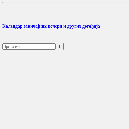
Календар завичајних вечери и других догађаја