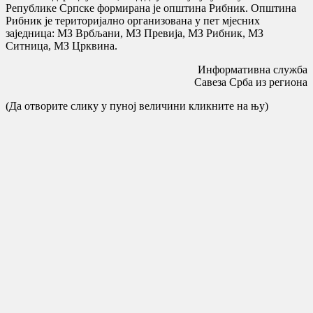
Републике Српске формирана је општина Рибник. Општина
Рибник је територијално организована у пет мјесних
заједница: МЗ Врбљани, МЗ Превија, МЗ Рибник, МЗ
Ситница, МЗ Црквина.
Информативна служба
Савеза Срба из региона
(Да отворите слику у пуној величини кликните на њу)