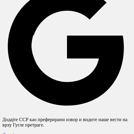
Додајте ССР као преферирани извор и видите наше вести на
врху Гугле претраге.