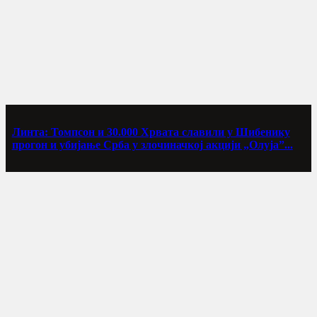
Линта: Томпсон и 30.000 Хрвата славили у Шибенику
прогон и убијање Срба у злочиначкој акцији „Олуја”...