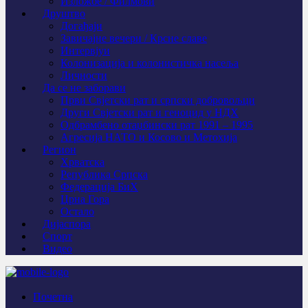
Изложбе / Филмови
Друштво
Догађаји
Завичајне вечери / Крсне славе
Интервјуи
Колонизација и колонистичка насеља
Личности
Да се не заборави
Први Свјeтски рат и српски добровољци
Други Свјетски рат и геноцид у НДХ
Одбрамбено отаџбински рат 1991 – 1995
Агресија НАТО и Косово и Метохија
Регион
Хрватска
Република Српска
Федерација БиХ
Црна Гора
Остало
Дијаспора
Спорт
Видео
Почетна