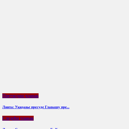
Претходни чланак
Линта: Укидање пресуде Главашу пре...
Следећи чланак