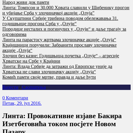
Народ живи док памти
Линта: Томпсон и 30.000 Хрвата славили у Шибенику прогон
и убијање Срба у злочиначкој акцији „Олуја”
У Скупштини Србије трибина поводом обележавања 31.
годишњице прогона Срба у „Олуји“
Породице несталих и погинулих у „Олуји“ и даље трагају за
одговорима
Линта на парастосу жртвама злочиначке акције „Олуја“
Крајишници поручили: Забранити прославу злочиначке
акције „Олуја“
Злочин без казне: Годишњица почетка „Олује“ – агресије
Хрватске на Србе у Крајини
Линта: Влада Србије да затражи од Европске уније да
Хрватска не слави злочиначку акцију „Олуја“
Комић памти своје мртве, правда и даље ћути
Вијести
/
Саопштења
0 Коментари
Петак, 29. јул 2016.
Линта: Провокативне изјаве Бакира
Изетбеговића тoком посјете Новом
Пазару