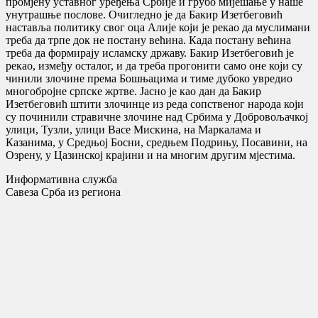
промјену уставног уређења Србије и грубо мијешање у наше
унутрашње послове. Очигледно је да Бакир Изетбеговић
наставља политику свог оца Алије који је рекао да муслимани
треба да трпе док не постану већина. Када постану већина
треба да формирају исламску државу. Бакир Изетбеговић је
рекао, између осталог, и да треба прогонити само оне који су
чинили злочине према Бошњацима и тиме дубоко увредио
многобројне српске жртве. Јасно је као дан да Бакир
Изетбеговић штити злочинце из реда сопственог народа који
су починили стравичне злочине над Србима у Добровољачкој
улици, Тузли, улици Васе Мискина, на Маркалама и
Казанима, у Средњој Босни, средњем Подрињу, Посавини, на
Озрену, у Цазинској крајини и на многим другим мјестима.
Информативна служба
Савеза Срба из региона