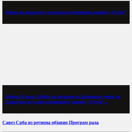
Линта на парастосу жртвама злочиначке акције „Олуја“
Линта: Влада Србије да затражи од Европске уније да
Хрватска не слави злочиначку акцију „Олуја“...
Савез Срба из региона објавио Програм рада