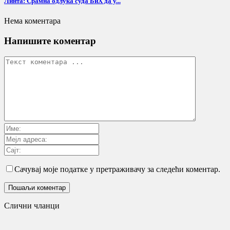
Линта: Срамна одлука суда БиХ да у...
Нема коментара
Напишите коментар
Сачувај моје податке у претраживачу за следећи коментар.
Слични чланци