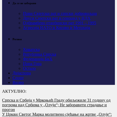
Да се не заборави
Први Свјeтски рат и српски добровољци
Други Свјетски рат и геноцид у НДХ
Одбрамбено отаџбински рат 1991 – 1995
Агресија НАТО и Косово и Метохија
Регион
Хрватска
Република Српска
Федерација БиХ
Црна Гора
Остало
Дијаспора
Спорт
Видео
АКТУЕЛНО:
Српска и Србија у Мркоњић Граду обиљежиле 31 годину од
погрома над Србима у „Олуји“; Не заборавити страдање и
прогон
У Цркви Светог Марка молитвено сјећање на жртве „Олује“: