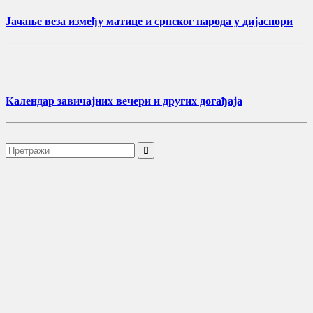
Јачање веза између матице и српског народа у дијаспори
Календар завичајних вечери и других догађаја