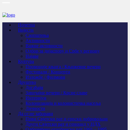
Почетна
Вијести
Саопштења
Активности
Важне активности
Одбор за дијаспору и Србе у региону
Најаве
Култура
Промоције књига / Књижевне вечери
Фестивали / Концерти
Изложбе / Филмови
Друштво
Догађаји
Завичајне вечери / Крсне славе
Интервјуи
Колонизација и колонистичка насеља
Личности
Да се не заборави
Први Свјeтски рат и српски добровољци
Други Свјетски рат и геноцид у НДХ
Одбрамбено отаџбински рат 1991 – 1995