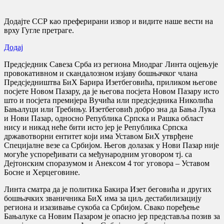
Додајте ССР као преферирани извор и видите наше вести на
врху Гугле претраге.
Додај
Предсједник Савеза Срба из региона Миодраг Линта оцјењује
провокативном и скандалозном изјаву бошњачког члана
Предсједништва БиХ Барира Изетбеговића, приликом његове
посјете Новом Пазару, да је његова посјета Новом Пазару исто
што и посјета премијера Вучића или предсједника Николића
Бањалуци или Требињу. Изетбеговић добро зна да Бања Лука
и Нови Пазар, односно Република Српска и Рашка област
нису и никад неће бити исто јер je Република Српска
државотворни ентитет који има Уставом БиХ утврђене
Специјалне везе са Србијом. Његов долазак у Нови Пазар није
могуће успоређивати са међународним уговором тј. са
Дејтонским споразумом и Анексом 4 тог уговора – Уставом
Босне и Херцеговине.
Линта сматра да је политика Бакира Изет беговића и других
бошњачких званичника БиХ има за циљ дестабилизацију
региона и изазивање сукоба са Србијом. Свако поређење
Бањалуке са Новим Пазаром је опасно јер представља позив за