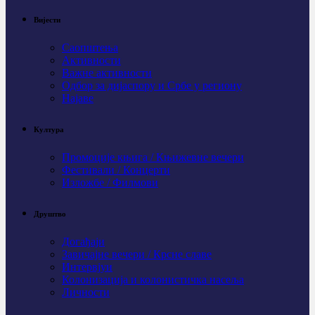
Вијести
Саопштења
Активности
Важне активности
Одбор за дијаспору и Србе у региону
Најаве
Култура
Промоције књига / Књижевне вечери
Фестивали / Концерти
Изложбе / Филмови
Друштво
Догађаји
Завичајне вечери / Крсне славе
Интервјуи
Колонизација и колонистичка насеља
Личности