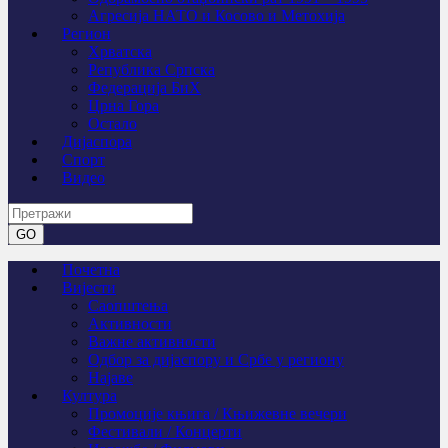
Агресија НАТО и Косово и Метохија
Регион
Хрватска
Република Српска
Федерација БиХ
Црна Гора
Остало
Дијаспора
Спорт
Видео
Почетна
Вијести
Саопштења
Активности
Важне активности
Одбор за дијаспору и Србе у региону
Најаве
Култура
Промоције књига / Књижевне вечери
Фестивали / Концерти