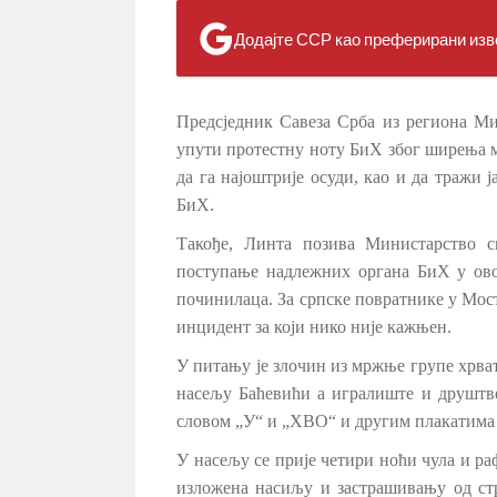
Додајте ССР као преферирани изво
Предсједник Савеза Срба из региона М
упути протестну ноту БиХ због ширења м
да га најоштрије осуди, као и да тражи 
БиХ.
Такође, Линта позива Министарство с
поступање надлежних органа БиХ у ово
починилаца. За српске повратнике у Мост
инцидент за који нико није кажњен.
У питању је злочин из мржње групе хрват
насељу Баћевићи а игралиште и друштве
словом „У“ и „ХВО“ и другим плакатима 
У
насељу се прије четири ноћи чула и ра
изложена насиљу и застрашивању од стр