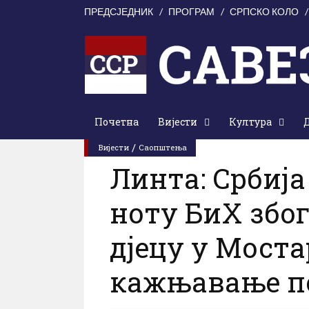
ПРЕДСЈЕДНИК
ПРОГРАМ
СРПСКО КОЛО
Почетна
Вијести
Култура
0 Коментари
0
прегледа
Субота
/
Вијести
Саопштења
Линта: Србија
ноту БиХ због
дјецу у Мост
кажњавање п