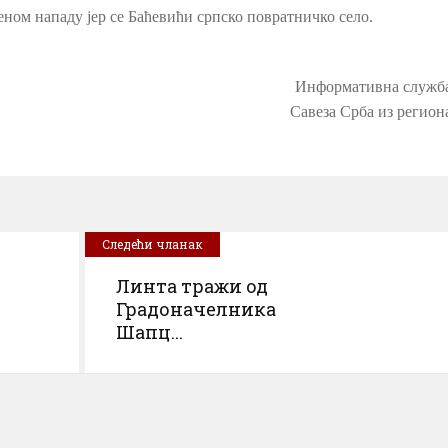
еном нападу јер се Баћевићи српско повратничко село.
Информативна служб
Савеза Срба из регион
Следећи чланак
Линта тражи од
Градоначелника
Шапц...