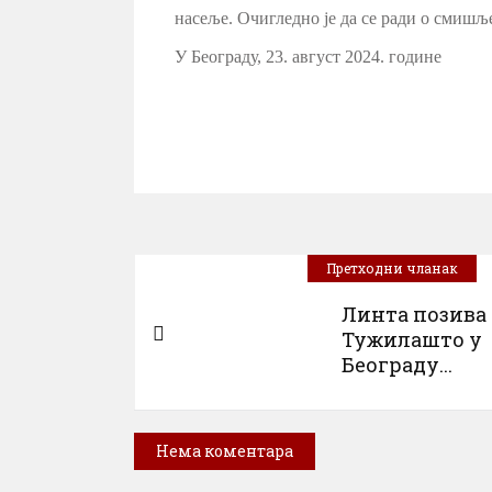
насеље. Очигледно је да се ради о смишљ
У Београду, 23. август 2024. године
Претходни чланак
Линта позива
Тужилашто у
Београду...
Нема коментара