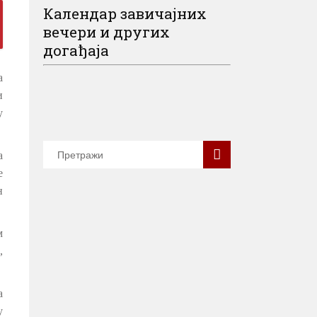
Календар завичајних
вечери и других
догађаја
а
и
у
а
е
н
м
,
а
у