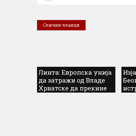
Слични чланци
Линта: Европска унија
Изј
да затражи од Владе
Бео
Хрватске да прекине
ист
са рехабилитацијом
свј
усташтва...
офи
срп