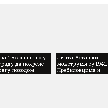
ава: Тужилаштво у
Линта: Усташки
граду да покрене
монструми су 1941.
рагу поводом
Пребиловцима и
едочења хрватског
Доњој Херцеговин
цира о убиству 500
1941. починили
ских цивила...
геноцид над више о
4.000 Срба...