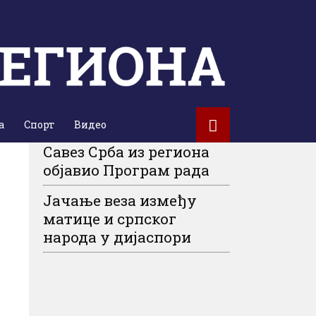
а
Спорт
Видео
Савез Срба из региона
објавио Програм рада
Јачање веза између
матице и српског
народа у дијаспори