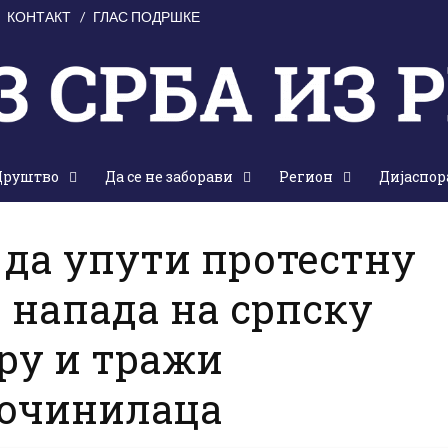
КОНТАКТ
ГЛАС ПОДРШКЕ
Друштво
Да се не заборави
Регион
Дијаспор
, 24. август 2024.
 да упути протестну
 напада на српску
ару и тражи
очинилаца