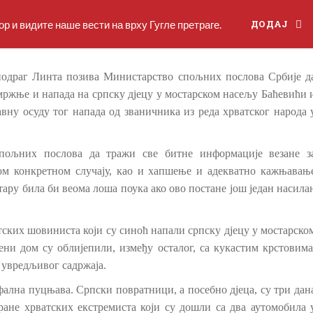
р и видите наше вести на врху Гугле претраге.
ДОДАЈ
иодраг Линта позива Министарство спољних послова Србије д
ржње и напада на српску дјецу у мостарском насељу Баћевићи 
јавну осуду тог напада од званичника из реда хрватског народа 
пољних послова да тражи све битне информације везане з
м конкретном случају, као и хапшење и адекватно кажњавањ
ару била би веома лоша поука ако ово постане још један насила
ских шовиниста који су синоћ напали српску дјецу у мостарско
ни дом су облијепили, између осталог, са кукастим крстовима
увредљивог садржаја.
фална пуцњава. Српски повратници, а посебно дјеца, су три дан
ане хрватских екстремиста који су дошли са два аутомобила 