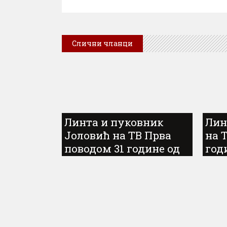
Слични чланци
Линта и пуковник
Лин
Јоловић на ТВ Прва
на 
поводом 31 године од
год
злочиначке акције
акц
„Олуја“...