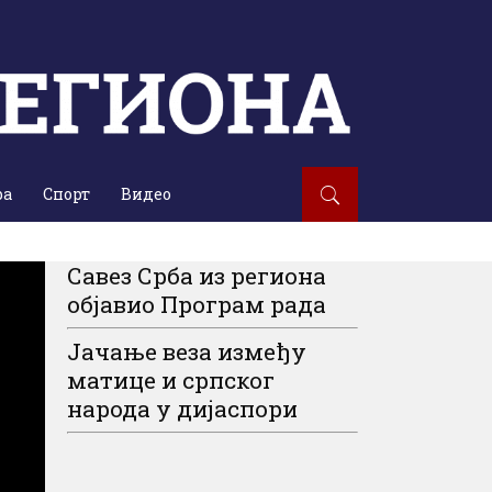
ра
Спорт
Видео
Савез Срба из региона
објавио Програм рада
Јачање веза између
матице и српског
народа у дијаспори