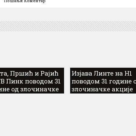
та, Пршић и Рајић
Изјава Линте на Н1
ТВ Пинк поводом 31
поводом 31 године 
ине од злочиначке
злочиначке акције
ије „Олуја“
„Олуја“