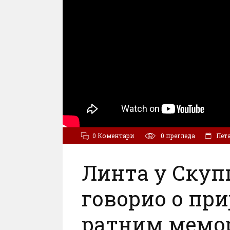
0 Коментари
0
прегледа
Петак
Линта у Скуп
говорио о при
ратним мемо