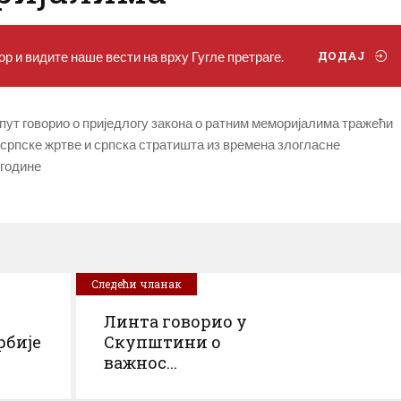
р и видите наше вести на врху Гугле претраге.
ДОДАЈ
пут говорио о приједлогу закона о ратним меморијалима тражећи
српске жртве и српска стратишта из времена злогласне
 године
Следећи чланак
Линта говорио у
рбије
Скупштини o
важнос...