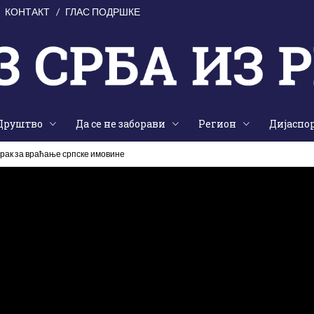
КОНТАКТ
ГЛАС ПОДРШКЕ
Друштво
Да се не заборави
Регион
Дијаспо
орак за враћање српске имовине