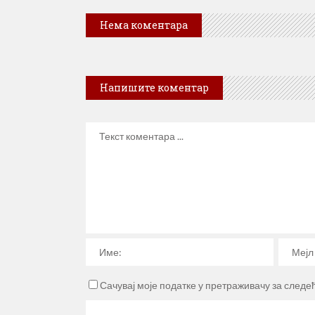
Нема коментара
Напишите коментар
Сачувај моје податке у претраживачу за следе