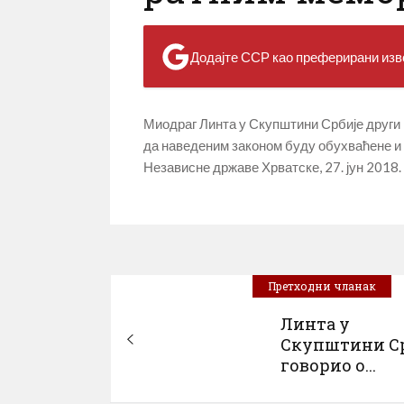
Додајте ССР као преферирани изво
Миодраг Линта у Скупштини Србије други 
да наведеним законом буду обухваћене и 
Независне државе Хрватске, 27. јун 2018.
Претходни чланак
Линта у
Скупштини С
говорио о...