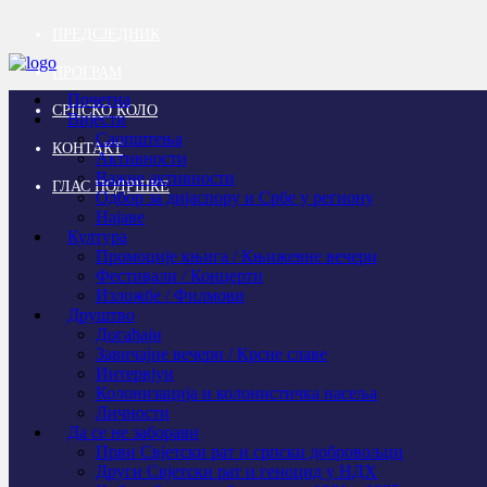
ПРЕДСЈЕДНИК
ПРОГРАМ
Почетна
СРПСКО КОЛО
Вијести
Саопштења
КОНТАКТ
Активности
Важне активности
ГЛАС ПОДРШКЕ
Одбор за дијаспору и Србе у региону
Најаве
Култура
Промоције књига / Књижевне вечери
Фестивали / Концерти
Изложбе / Филмови
Друштво
Догађаји
Завичајне вечери / Крсне славе
Интервјуи
Колонизација и колонистичка насеља
Личности
Да се не заборави
Први Свјeтски рат и српски добровољци
Други Свјетски рат и геноцид у НДХ