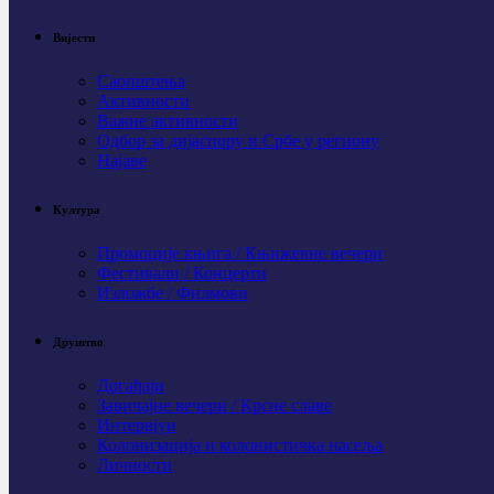
Вијести
Саопштења
Активности
Важне активности
Одбор за дијаспору и Србе у региону
Најаве
Култура
Промоције књига / Књижевне вечери
Фестивали / Концерти
Изложбе / Филмови
Друштво
Догађаји
Завичајне вечери / Крсне славе
Интервјуи
Колонизација и колонистичка насеља
Личности