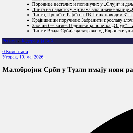
Породице несталих и погинулих у „Олуји“ и даље
Линта на парастосу жртвама злочиначке акције „
Линта, Пршић и Рајић на ТВ Пинк поводом 31 го
Крајишници поручили: Забранити прославу злочи
Злочин без казне: Годишњица почетка „Олује“ – 
Линта: Влада Србије да затражи од Европске уни
Регион
/
Федерација БиХ
0 Коментари
Уторак, 19. мај 2026.
Малобројни Срби у Тузли имају нови р