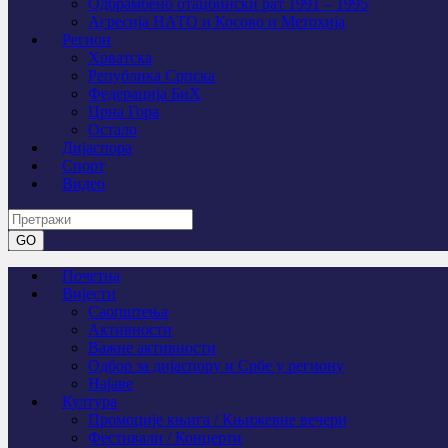
Одбрамбено отаџбински рат 1991 – 1995
Агресија НАТО и Косово и Метохија
Регион
Хрватска
Република Српска
Федерација БиХ
Црна Гора
Остало
Дијаспора
Спорт
Видео
Почетна
Вијести
Саопштења
Активности
Важне активности
Одбор за дијаспору и Србе у региону
Најаве
Култура
Промоције књига / Књижевне вечери
Фестивали / Концерти