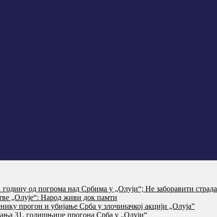
годину од погрома над Србима у „Олуји“; Не заборавити страд
тве „Олује“: Народ живи док памти
нику прогон и убијање Срба у злочиначкој акцији „Олуја”
ања 31. годишњице прогона Срба у „Олуји“