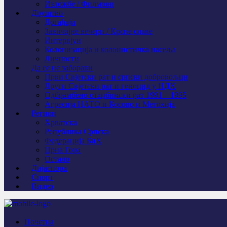
Изложбе / Филмови
Друштво
Догађаји
Завичајне вечери / Крсне славе
Интервјуи
Колонизација и колонистичка насеља
Личности
Да се не заборави
Први Свјeтски рат и српски добровољци
Други Свјетски рат и геноцид у НДХ
Одбрамбено отаџбински рат 1991 – 1995
Агресија НАТО и Косово и Метохија
Регион
Хрватска
Република Српска
Федерација БиХ
Црна Гора
Остало
Дијаспора
Спорт
Видео
Почетна