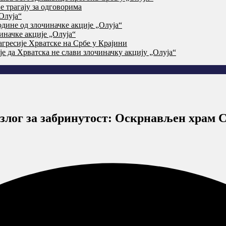
 трагају за одговорима
Олуја“
дине од злочиначке акције „Олуја“
начке акције „Олуја“
агресије Хрватске на Србе у Крајини
је да Хрватска не слави злочиначку акцију „Олуја“
азлог за забринутост: Оскрнављен храм 