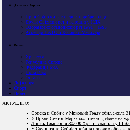
Да се не заборави
Први Свјeтски рат и српски добровољци
Други Свјетски рат и геноцид у НДХ
Одбрамбено отаџбински рат 1991 – 1995
Агресија НАТО и Косово и Метохија
Регион
Хрватска
Република Српска
Федерација БиХ
Црна Гора
Остало
Дијаспора
Спорт
Видео
АКТУЕЛНО:
Српска и Србија у Мркоњић Граду обиљежиле 31 
У Цркви Светог Марка молитвено сјећање на жр
Линта: Томпсон и 30.000 Хрвата славили у Шибе
У Скупштини Србије трибина поводом обележав