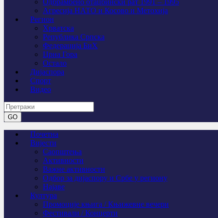
Одбрамбено отаџбински рат 1991 – 1995
Агресија НАТО и Косово и Метохија
Регион
Хрватска
Република Српска
Федерација БиХ
Црна Гора
Остало
Дијаспора
Спорт
Видео
Почетна
Вијести
Саопштења
Активности
Важне активности
Одбор за дијаспору и Србе у региону
Најаве
Култура
Промоције књига / Књижевне вечери
Фестивали / Концерти