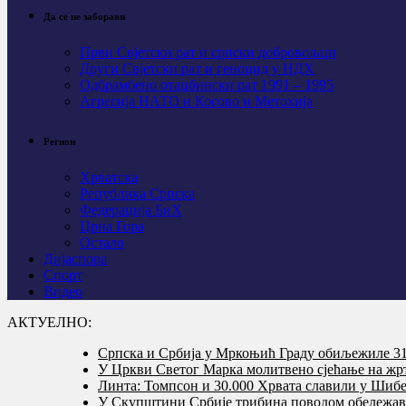
Да се не заборави
Први Свјeтски рат и српски добровољци
Други Свјетски рат и геноцид у НДХ
Одбрамбено отаџбински рат 1991 – 1995
Агресија НАТО и Косово и Метохија
Регион
Хрватска
Република Српска
Федерација БиХ
Црна Гора
Остало
Дијаспора
Спорт
Видео
АКТУЕЛНО:
Српска и Србија у Мркоњић Граду обиљежиле 31 
У Цркви Светог Марка молитвено сјећање на жр
Линта: Томпсон и 30.000 Хрвата славили у Шибе
У Скупштини Србије трибина поводом обележав