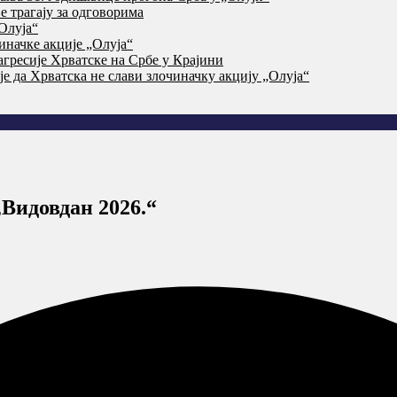
 трагају за одговорима
Олуја“
начке акције „Олуја“
агресије Хрватске на Србе у Крајини
је да Хрватска не слави злочиначку акцију „Олуја“
Видовдан 2026.“