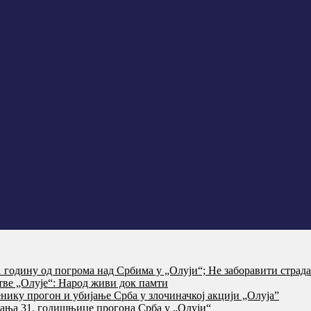
годину од погрома над Србима у „Олуји“; Не заборавити страд
тве „Олује“: Народ живи док памти
нику прогон и убијање Срба у злочиначкој акцији „Олуја”
ања 31. годишњице прогона Срба у „Олуји“