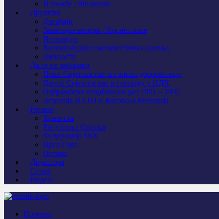
Изложбе / Филмови
Друштво
Догађаји
Завичајне вечери / Крсне славе
Интервјуи
Колонизација и колонистичка насеља
Личности
Да се не заборави
Први Свјeтски рат и српски добровољци
Други Свјетски рат и геноцид у НДХ
Одбрамбено отаџбински рат 1991 – 1995
Агресија НАТО и Косово и Метохија
Регион
Хрватска
Република Српска
Федерација БиХ
Црна Гора
Остало
Дијаспора
Спорт
Видео
Почетна