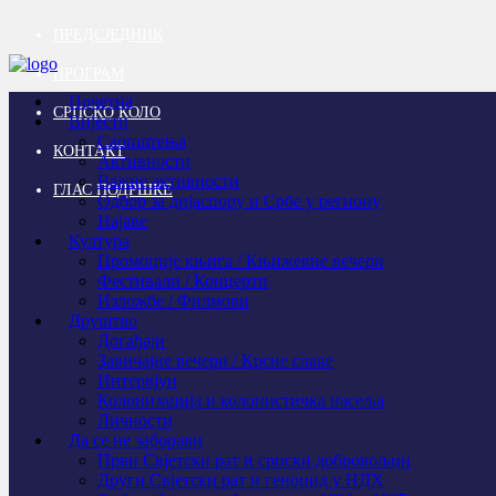
ПРЕДСЈЕДНИК
ПРОГРАМ
Почетна
СРПСКО КОЛО
Вијести
Саопштења
КОНТАКТ
Активности
Важне активности
ГЛАС ПОДРШКЕ
Одбор за дијаспору и Србе у региону
Најаве
Култура
Промоције књига / Књижевне вечери
Фестивали / Концерти
Изложбе / Филмови
Друштво
Догађаји
Завичајне вечери / Крсне славе
Интервјуи
Колонизација и колонистичка насеља
Личности
Да се не заборави
Први Свјeтски рат и српски добровољци
Други Свјетски рат и геноцид у НДХ