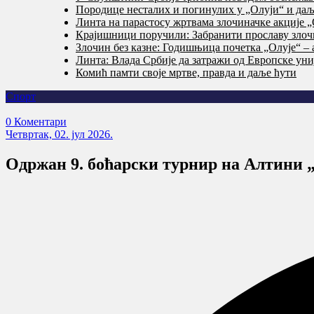
Породице несталих и погинулих у „Олуји“ и даље
Линта на парастосу жртвама злочиначке акције „
Крајишници поручили: Забранити прославу злочи
Злочин без казне: Годишњица почетка „Олује“ – 
Линта: Влада Србије да затражи од Европске уни
Комић памти своје мртве, правда и даље ћути
Спорт
0 Коментари
Четвртак, 02. јул 2026.
Одржан 9. боћарски турнир на Алтини „