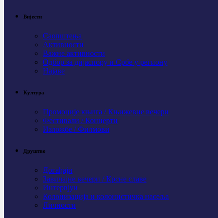
Вијести
Саопштења
Активности
Важне активности
Одбор за дијаспору и Србе у региону
Најаве
Култура
Промоције књига / Књижевне вечери
Фестивали / Концерти
Изложбе / Филмови
Друштво
Догађаји
Завичајне вечери / Крсне славе
Интервјуи
Колонизација и колонистичка насеља
Личности