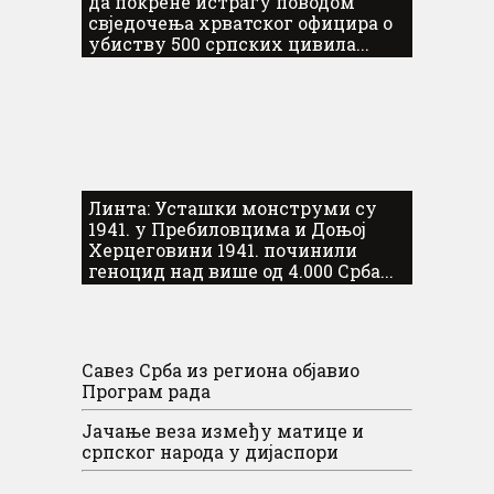
да покрене истрагу поводом
свједочења хрватског официра о
убиству 500 српских цивила...
Линта: Усташки монструми су
1941. у Пребиловцима и Доњој
Херцеговини 1941. починили
геноцид над више од 4.000 Срба...
Савез Срба из региона објавио
Програм рада
Јачање веза између матице и
српског народа у дијаспори