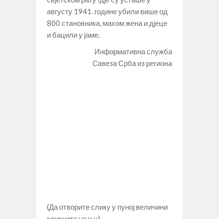
августу 1941. године убили више од
800 становника, махом жена и дјеце
и бацили у јаме.
Информативна служба
Савеза Срба из регионa
(Да отворите слику у пуној величини
кликните на њу)