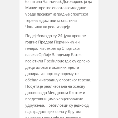
(општина Чапљина). Договорено је да
Министарство спорта и омладине
уради пројекат изградње спортског
терена и достави га општини
Чапљина на реализацију.
Подсјећамо да су 24. јуна прошле
године Предраг Перуничић и и
генерални секретар Спортског
савеза Србије Владимир Батез
посјетили Пребилоце гдје су српској
дјеци из овог и околних мјеста
донирали спортску опрему те
обећали изградњу спортског терена.
Посјета је реализована на основу
договора да Миодрагом Линтом и
представницима херцеговачких
удружења. Пребиловци су једно од
најстрадалнијих села у Другом
свјетском рату гдје су усташе у