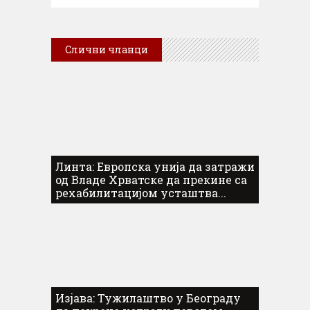
Слични чланци
Линта: Европска унија да затражи
од Владе Хрватске да прекине са
рехабилитацијом усташтва...
Изјава: Тужилаштво у Београду