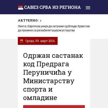
АКТУЕЛНО:
Линта: Европска унија да затражи од Владе Хрватске
да прекине са рехабилитацијом усташтва
Cреда, 09. март 2016.
/
Активности
Вијести
Одржан састанак
код Предрага
Перуничића у
Министарству
спорта и
омладине