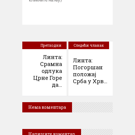
Претходни
Следећи чланак
чланак
Линта:
Линта:
Срамна
Погоршан
одлука
положај
Црне Горе
Срба у Хрв...
да...
Нема коментара
Напишите коментар