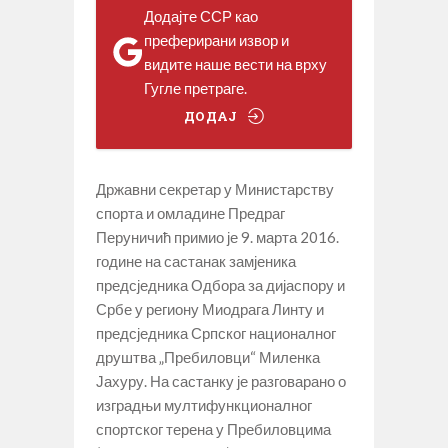
Додајте ССР као
преферирани извор и
видите наше вести на врху
Гугле претраге.
ДОДАЈ
Државни секретар у Министарству
спорта и омладине Предраг
Перуничић примио је 9. марта 2016.
године на састанак замјеника
предсједника Одбора за дијаспору и
Србе у региону Миодрага Линту и
предсједника Српског националног
друштва „Пребиловци“ Миленка
Јахуру. На састанку је разговарано о
изградњи мултифункционалног
спортског терена у Пребиловцима