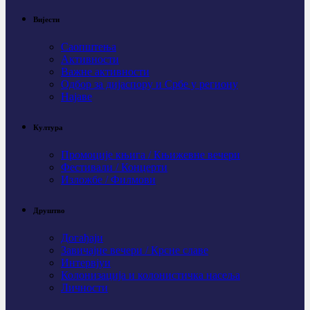
Вијести
Саопштења
Активности
Важне активности
Одбор за дијаспору и Србе у региону
Најаве
Култура
Промоције књига / Књижевне вечери
Фестивали / Концерти
Изложбе / Филмови
Друштво
Догађаји
Завичајне вечери / Крсне славе
Интервјуи
Колонизација и колонистичка насеља
Личности