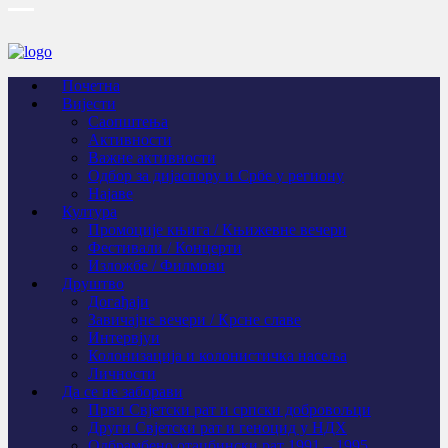
Почетна
Вијести
Саопштења
Активности
Важне активности
Одбор за дијаспору и Србе у региону
Најаве
Култура
Промоције књига / Књижевне вечери
Фестивали / Концерти
Изложбе / Филмови
Друштво
Догађаји
Завичајне вечери / Крсне славе
Интервјуи
Колонизација и колонистичка насеља
Личности
Да се не заборави
Први Свјeтски рат и српски добровољци
Други Свјетски рат и геноцид у НДХ
Одбрамбено отаџбински рат 1991 – 1995