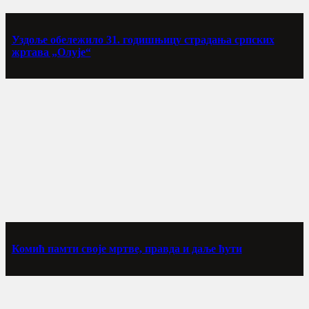
Уздоље обележило 31. годишњицу страдања српских
жртава „Олује“
Комић памти своје мртве, правда и даље ћути