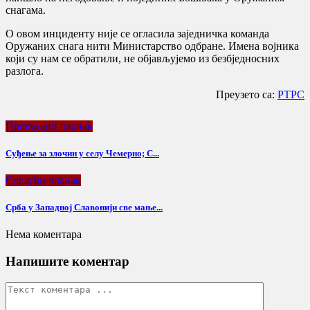
снагама.
О овом инциденту није се огласила заједничка команда
Оружаних снага нити Министарство одбране. Имена војника
који су нам се обратили, не објављујемо из безбједносних
разлога.
Преузето са:
РТРС
Претходни чланак
Суђење за злочин у селу Чемерно; С...
Следећи чланак
Срба у Западној Славонији све мање...
Нема коментара
Напишите коментар