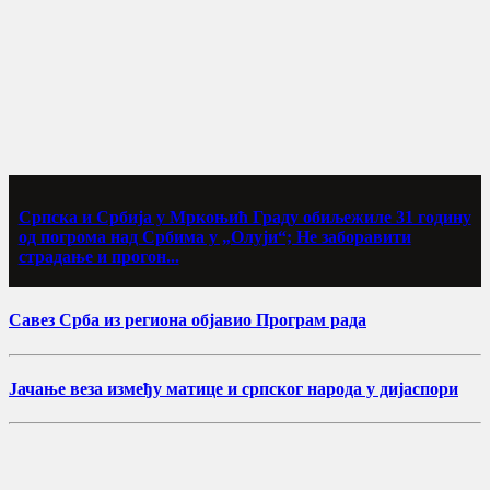
Српска и Србија у Мркоњић Граду обиљежиле 31 годину
од погрома над Србима у „Олуји“; Не заборавити
страдање и прогон...
Савез Срба из региона објавио Програм рада
Јачање веза између матице и српског народа у дијаспори