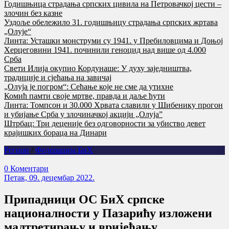
Годишњица страдања српских цивила на Петровачкој цести –
злочин без казне
Уздоље обележило 31. годишњицу страдања српских жртава
„Олује“
Линта: Усташки монструми су 1941. у Пребиловцима и Доњој
Херцеговини 1941. починили геноцид над више од 4.000
Срба
Свети Илија окупио Кордунаше: У духу заједништва,
традиције и сјећања на завичај
„Олуја је погром“: Сећање које не сме да утихне
Комић памти своје мртве, правда и даље ћути
Линта: Томпсон и 30.000 Хрвата славили у Шибенику прогон
и убијање Срба у злочиначкој акцији „Олуја”
Штрбац: Три деценије без одговорности за убиство девет
крајишких бораца на Динари
Регион
/
Федерација БиХ
0 Коментари
Петак, 09. децембар 2022.
Припадници ОС БиХ српске
националности у Пазарићу изложени
малтретирању и вријеђању