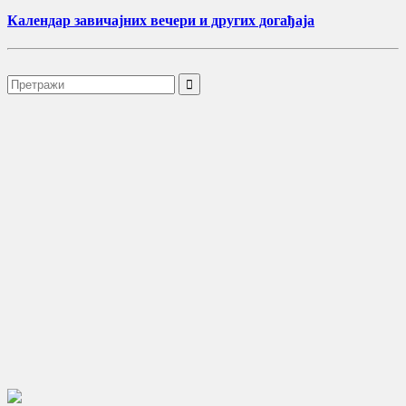
Календар завичајних вечери и других догађаја