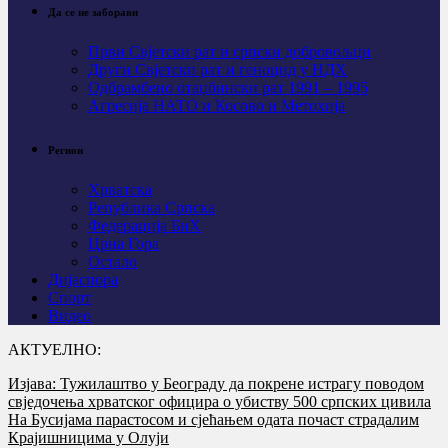
Да се не заборави
Први Свјeтски рат и српски добровољци
Други Свјетски рат и геноцид у НДХ
Одбрамбено отаџбински рат 1991 – 1995
Агресија НАТО и Косово и Метохија
Регион
Хрватска
Република Српска
Федерација БиХ
Црна Гора
Остало
Дијаспора
Спорт
Видео
АКТУЕЛНО:
Изјава: Тужилаштво у Београду да покрене истрагу поводом
свједочења хрватског официра о убиству 500 српских цивила
На Бусијама парастосом и сјећањем одата почаст страдалим
Крајишницима у Олуји