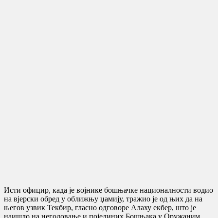
Исти официр, када је војнике бошњачке националности водио
на вјерски обред у оближњу џамију, тражио је од њих да на
његов узвик Текбир, гласно одговоре Алаху екбер, што је
наишло на негодовање и појединих Бошњака у Оружаним