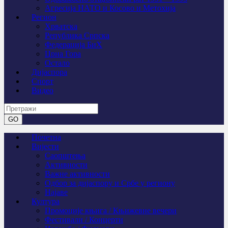
Агресија НАТО и Косово и Метохија
Регион
Хрватска
Република Српска
Федерација БиХ
Црна Гора
Остало
Дијаспора
Спорт
Видео
Почетна
Вијести
Саопштења
Активности
Важне активности
Одбор за дијаспору и Србе у региону
Најаве
Култура
Промоције књига / Књижевне вечери
Фестивали / Концерти