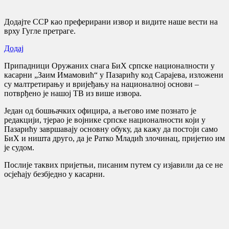
Додајте ССР као преферирани извор и видите наше вести на
врху Гугле претраге.
Додај
Припадници Оружаних снага БиХ српске националности у
касарни „Заим Имамовић“ у Пазарићу код Сарајева, изложени
су малтретирању и вријеђању на националној основи –
потврђено је нашој ТВ из више извора.
Један од бошњачких официра, а његово име познато је
редакцији, тјерао је војнике српске националности који у
Пазарићу завршавају основну обуку, да кажу да постоји само
БиХ и ништа друго, да је Ратко Младић злочинац, пријетио им
је судом.
Послије таквих пријетњи, писаним путем су изјавили да се не
осјећају безбједно у касарни.