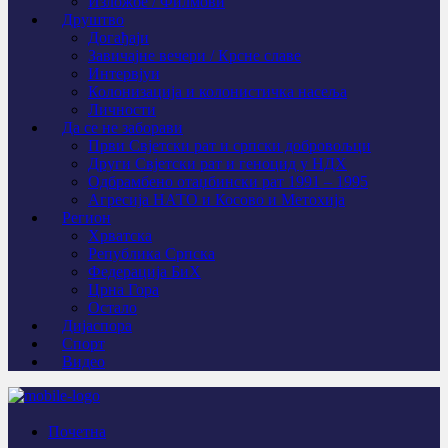
Изложбе / Филмови
Друштво
Догађаји
Завичајне вечери / Крсне славе
Интервјуи
Колонизација и колонистичка насеља
Личности
Да се не заборави
Први Свјeтски рат и српски добровољци
Други Свјетски рат и геноцид у НДХ
Одбрамбено отаџбински рат 1991 – 1995
Агресија НАТО и Косово и Метохија
Регион
Хрватска
Република Српска
Федерација БиХ
Црна Гора
Остало
Дијаспора
Спорт
Видео
Почетна