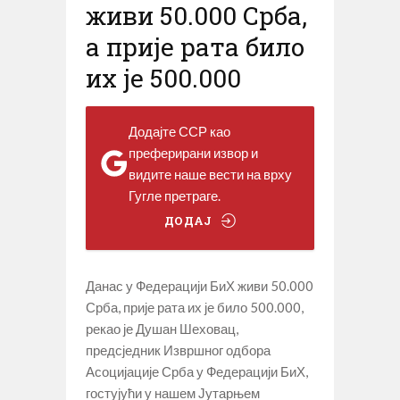
живи 50.000 Срба,
а прије рата било
их је 500.000
Додајте ССР као
преферирани извор и
видите наше вести на врху
Гугле претраге.
ДОДАЈ
Данас у Федерацији БиХ живи 50.000
Срба, прије рата их је било 500.000,
рекао је Душан Шеховац,
предсједник Извршног одбора
Асоцијације Срба у Федерацији БиХ,
гостујући у нашем Јутарњем