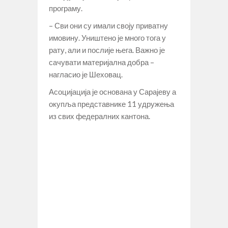
програму.
– Сви они су имали своју приватну
имовину. Уништено је много тога у
рату, али и послије њега. Важно је
сачувати материјална добра –
нагласио је Шеховац.
Асоцијација је основана у Сарајеву а
окупља представнике 11 удружења
из свих федералних кантона.