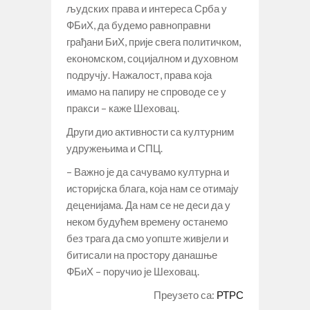
људских права и интереса Срба у
ФБиХ, да будемо равноправни
грађани БиХ, прије свега политичком,
економском, социјалном и духовном
подручју. Нажалост, права која
имамо на папиру не спроводе се у
пракси – каже Шеховац.
Други дио активности са културним
удружењима и СПЦ.
– Важно је да сачувамо културна и
историјска блага, која нам се отимају
деценијама. Да нам се не деси да у
неком будућем времену останемо
без трага да смо уопште живјели и
битисали на простору данашње
ФБиХ – поручио је Шеховац.
Преузето са:
РТРС