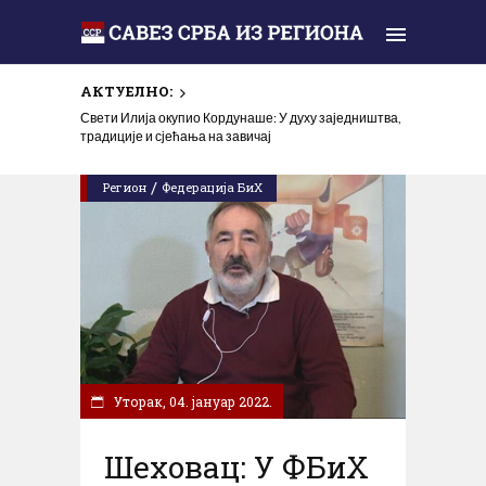
АКТУЕЛНО:
„Олуја је погром“: Сећање које не сме да утихне
Свети Илија окупио Кордунаше: У духу заједништва,
традиције и сјећања на завичај
/
Регион
Федерација БиХ
Уторак, 04. јануар 2022.
Шеховац: У ФБиХ