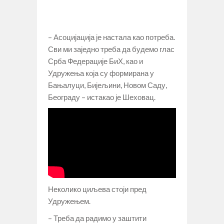
– Асоцијација је настала као потреба.
Сви ми заједно треба да будемо глас
Срба Федерације БиХ, као и
Удружења која су формирана у
Бањалуци, Бијељини, Новом Саду,
Београду – истакао је Шеховац.
Неколико циљева стоји пред
Удружењем.
– Треба да радимо у заштити