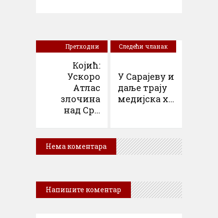
Претходни
Следећи чланак
чланак
Којић:
Ускоро
У Сарајеву и
Атлас
даље трају
злочина
медијска х...
над Ср...
Нема коментара
Напишите коментар