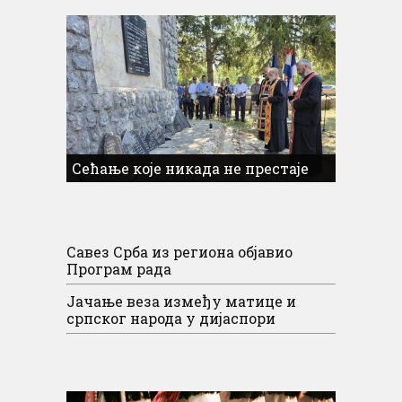
Сећање које никада не престаје
Савез Срба из региона објавио
Програм рада
Јачање веза између матице и
српског народа у дијаспори