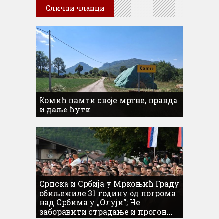
Слични чланци
Комић памти своје мртве, правда
и даље ћути
Српска и Србија у Мркоњић Граду
обиљежиле 31 годину од погрома
над Србима у „Олуји“; Не
заборавити страдање и прогон...