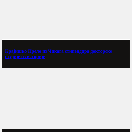
Крајишко Прело из Чикага стипендира докторске
студије из историје