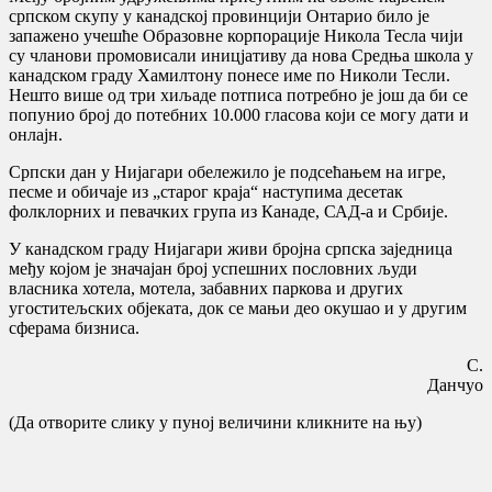
српском скупу у канадској провинцији Онтарио било је
запажено учешће Образовне корпорације Никола Тесла чији
су чланови промовисали иницјативу да нова Средња школа у
канадском граду Хамилтону понесе име по Николи Тесли.
Нешто више од три хиљаде потписа потребно је још да би се
попунио број до потебних 10.000 гласова који се могу дати и
онлајн.
Српски дан у Нијагари обележило је подсећањем на игре,
песме и обичаје из „старог краја“ наступима десетак
фолклорних и певачких група из Канаде, САД-а и Србије.
У канадском граду Нијагари живи бројна српска заједница
међу којом је значајан број успешних пословних људи
власника хотела, мотела, забавних паркова и других
угоститељских објеката, док се мањи део окушао и у другим
сферама бизниса.
С.
Данчуо
(Да отворите слику у пуној величини кликните на њу)