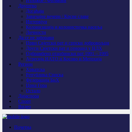
Изложбе / Филмови
Друштво
Догађаји
Завичајне вечери / Крсне славе
Интервјуи
Колонизација и колонистичка насеља
Личности
Да се не заборави
Први Свјeтски рат и српски добровољци
Други Свјетски рат и геноцид у НДХ
Одбрамбено отаџбински рат 1991 – 1995
Агресија НАТО и Косово и Метохија
Регион
Хрватска
Република Српска
Федерација БиХ
Црна Гора
Остало
Дијаспора
Спорт
Видео
Почетна