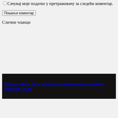
Сачувај моје податке у претраживачу за следећи коментар.
Слични чланци
Филаделфија била домаћин конференције посвећене
Николи Тесли