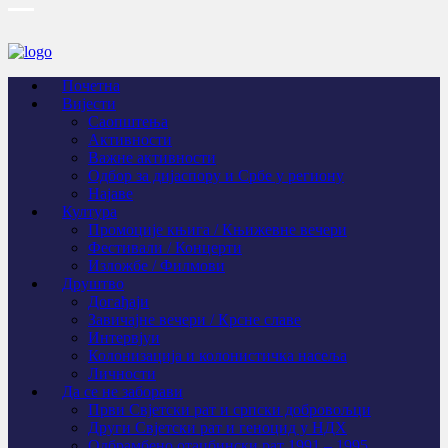
Почетна
Вијести
Саопштења
Активности
Важне активности
Одбор за дијаспору и Србе у региону
Најаве
Култура
Промоције књига / Књижевне вечери
Фестивали / Концерти
Изложбе / Филмови
Друштво
Догађаји
Завичајне вечери / Крсне славе
Интервјуи
Колонизација и колонистичка насеља
Личности
Да се не заборави
Први Свјeтски рат и српски добровољци
Други Свјетски рат и геноцид у НДХ
Одбрамбено отаџбински рат 1991 – 1995