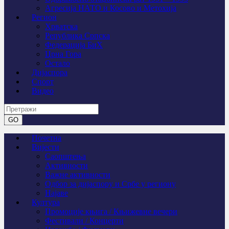
Агресија НАТО и Косово и Метохија
Регион
Хрватска
Република Српска
Федерација БиХ
Црна Гора
Остало
Дијаспора
Спорт
Видео
Почетна
Вијести
Саопштења
Активности
Важне активности
Одбор за дијаспору и Србе у региону
Најаве
Култура
Промоције књига / Књижевне вечери
Фестивали / Концерти