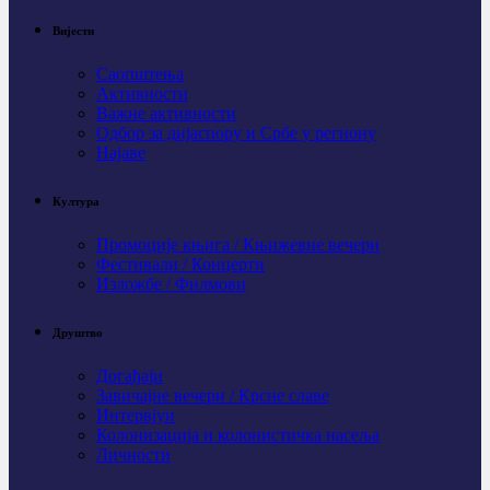
Вијести
Саопштења
Активности
Важне активности
Одбор за дијаспору и Србе у региону
Најаве
Култура
Промоције књига / Књижевне вечери
Фестивали / Концерти
Изложбе / Филмови
Друштво
Догађаји
Завичајне вечери / Крсне славе
Интервјуи
Колонизација и колонистичка насеља
Личности