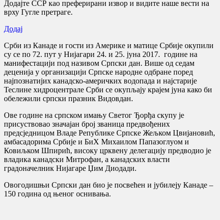
Додајте ССР као преферирани извор и видите наше вести на
врху Гугле претраге.
Додај
Срби из Канаде и гости из Америке и матице Србије окупили
су се по 72. пут у Нијагари 24. и 25. јуна 2017. године на
манифестацији под називом Српски дан. Више од седам
деценија у организацији Српске народне одбране поред
најпознатијих канадско-америчких водопада и најстарије
Теслине хидроцентрале Срби се окупљају крајем јуна како би
обележили српски празник Видовдан.
Ове године на српском имању Светог Ђорђа скупу је
присуствовао значајан број званица предвођених
предсједницом Владе Републике Српске Жељком Цвијановић,
амбасадорима Србије и БиХ Михаилом Папазоглуом и
Ковиљком Шпирић, високу црквену делегацију предводио је
владика канадски Митрофан, а канадских власти
градоначелник Нијагаре Џим Диодади.
Oвогодишњи Српски дан био је посвећен и јубилеју Канаде –
150 година од њеног оснивања.