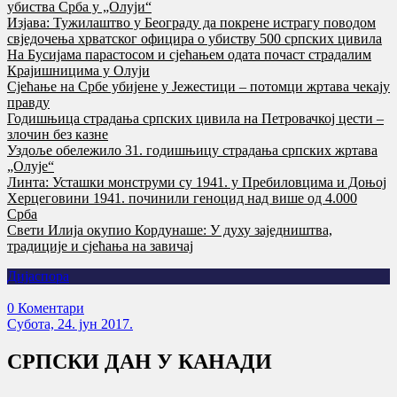
убиства Срба у „Олуји“
Изјава: Тужилаштво у Београду да покрене истрагу поводом
свједочења хрватског официра о убиству 500 српских цивила
На Бусијама парастосом и сјећањем одата почаст страдалим
Крајишницима у Олуји
Сјећање на Србе убијене у Јежестици – потомци жртава чекају
правду
Годишњица страдања српских цивила на Петровачкој цести –
злочин без казне
Уздоље обележило 31. годишњицу страдања српских жртава
„Олује“
Линта: Усташки монструми су 1941. у Пребиловцима и Доњој
Херцеговини 1941. починили геноцид над више од 4.000
Срба
Свети Илија окупио Кордунаше: У духу заједништва,
традиције и сјећања на завичај
Дијаспора
0 Коментари
Субота, 24. јун 2017.
СРПСКИ ДАН У КАНАДИ