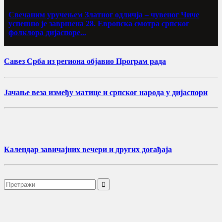
Свечаним уручењем Златног одличја – чувеног Чиче
успешно је завршена 28. Европска смотра српског
фолклора дијаспоре...
Савез Срба из региона објавио Програм рада
Јачање веза између матице и српског народа у дијаспори
Календар завичајних вечери и других догађаја