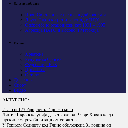
Да се не заборави
Први Свјeтски рат и српски добровољци
Други Свјетски рат и геноцид у НДХ
Одбрамбено отаџбински рат 1991 – 1995
Агресија НАТО и Косово и Метохија
Регион
Хрватска
Република Српска
Федерација БиХ
Црна Гора
Остало
Дијаспора
Спорт
Видео
АКТУЕЛНО:
Изашао 125. број листа Српско коло
Линта: Европска унија да затражи од Владе Хрватске да
прекине са рехабилитацијом усташтва
У Горњем Селишту код Глине обиљежена 31 година од