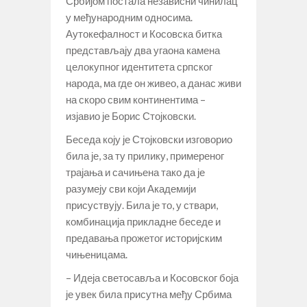
Србијом постала независни чинилац
у међународним односима.
Аутокефалност и Косовска битка
представљају два угаона камена
целокупног идентитета српског
народа, ма где он живео, а данас живи
на скоро свим континентима –
изјавио је Борис Стојковски.
Беседа коју је Стојковски изговорио
била је, за ту прилику, примереног
трајања и сачињена тако да је
разумеју сви који Академији
присуствују. Била је то, у ствари,
комбинација прикладне беседе и
предавања прожетог историјским
чињеницама.
– Идеја светосавља и Косовског боја
је увек била присутна међу Србима