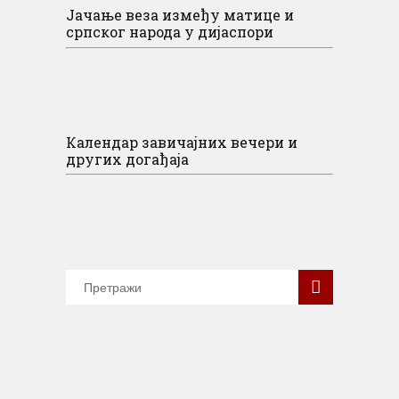
Јачање веза између матице и
српског народа у дијаспори
Календар завичајних вечери и
других догађаја