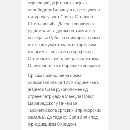
који говори да је српска војска
ослободила Барању и да је служена
литургија у част Светог Стефана
Штиљановића. Дакле, говоримо о
једном заиста дугом континуитету
постојања Срба на овим просторима
што је документовано историјским
изворима – појаснио је професор
Стојковски значај свеца заштитника
Осечкопољске и барањске епархије.
Српска православна црква
осамосталила се 1219. године када
је Свети Сава рукоположен од
стране патријарха Манојла Првог
Цариградског у Никеји за
„архиепископа српских и приморских
земаља“. До тада су Срби били под
јурисдикцијом Охридске