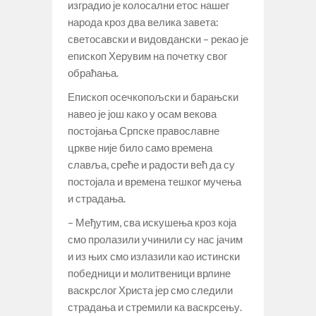
изградио је колосални етос нашег
народа кроз два велика завета:
светосавски и видовдански – рекао је
епископ Херувим на почетку свог
обраћања.
Епископ осечкопољски и барањски
навео је још како у осам векова
постојања Српске православне
цркве није било само времена
славља, среће и радости већ да су
постојала и времена тешког мучења
и страдања.
– Међутим, сва искушења кроз која
смо пролазили учинили су нас јачим
и из њих смо излазили као истински
победници и молитвеници врлине
васкрслог Христа јер смо следили
страдања и стремили ка васкрсењу.