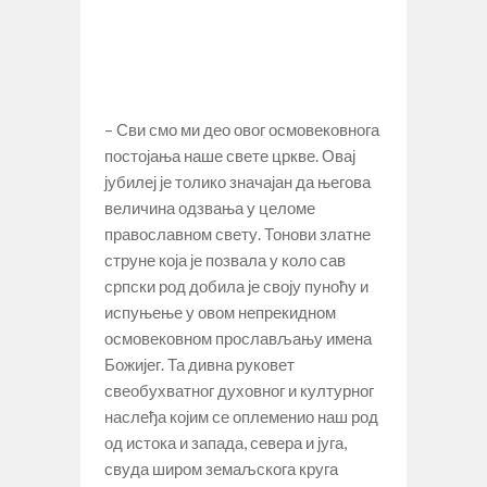
– Сви смо ми део овог осмовековнога
постојања наше свете цркве. Овај
јубилеј је толико значајан да његова
величина одзвања у целоме
православном свету. Тонови златне
струне која је позвала у коло сав
српски род добила је своју пуноћу и
испуњење у овом непрекидном
осмовековном прослављању имена
Божијег. Та дивна руковет
свеобухватног духовног и културног
наслеђа којим се оплеменио наш род
од истока и запада, севера и југа,
свуда широм земаљскога круга