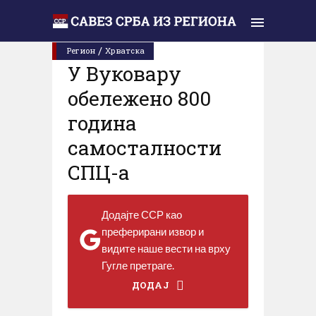
Уторак, 29. октобар 2019.
/
Регион
Хрватска
У Вуковару
обележено 800
година
самосталности
СПЦ-а
Додајте ССР као
преферирани извор и
видите наше вести на врху
Гугле претраге.
ДОДАЈ