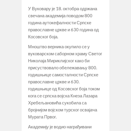
У Вуковару је 18. октобра одржана
свечана академија поводом 800
година аутокефалности Српске
православне цркве и 630 година од
Косовског боја.
Мноштво верника окупило се у
вуковарском саборном храму Светог
Николаја Мириклијског како би
присуствовало обележавању 800.
годишњице самосталности Српске
православне цркве и 630.
годишњице од Косовског боја током
кога се српска војска Кнеза Лазара
Хребељановића сукобила са
бројнијом војском турског освајача
Мурата Првог.
Академију је водио награђивани