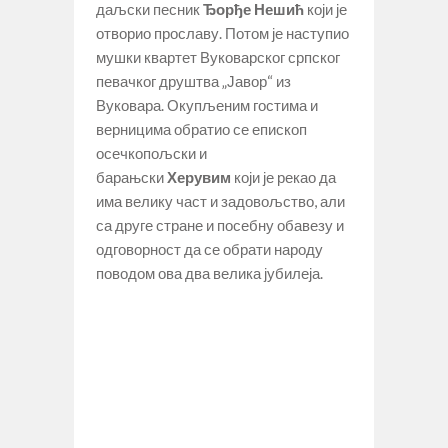
даљски песник
Ђорђе Нешић
који је
отворио прославу. Потом је наступио
мушки квартет Вуковарског српског
певачког друштва „Јавор“ из
Вуковара. Окупљеним гостима и
верницима обратио се епископ
осечкопољски и
барањски
Херувим
који је рекао да
има велику част и задовољство, али
са друге стране и посебну обавезу и
одговорност да се обрати народу
поводом ова два велика јубилеја.