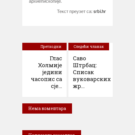
архиепископије.
Текст преузет са:
srbi.hr
Претходни
Следећи чланак
чланак
Глас
Саво
Холмије
Штрбац:
једини
Списак
часопис са
вуковарских
сје...
жр...
Нема коментара