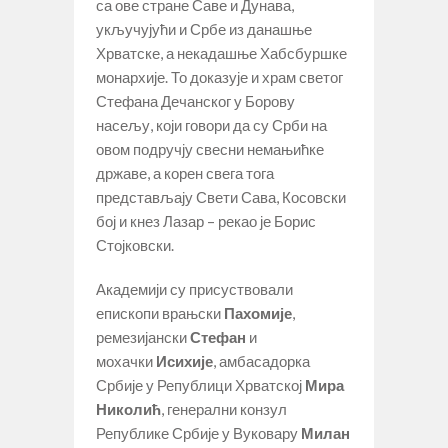
са ове стране Саве и Дунава,
укључујући и Србе из данашње
Хрватске, а некадашње Хабсбуршке
монархије. То доказује и храм светог
Стефана Дечанског у Борову
насељу, који говори да су Срби на
овом подручју свесни немањићке
државе, а корен свега тога
представљају Свети Сава, Косовски
бој и кнез Лазар – рекао је Борис
Стојковски.
Академији су присуствовали
епископи врањски
Пахомије
,
ремезијански
Стефан
и
мохачки
Исихије
, амбасадорка
Србије у Републици Хрватској
Мира
Николић
, генерални конзул
Републике Србије у Вуковару
Милан