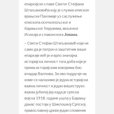
епархијске славе Светог Стефана
Штиљановића коју је служио епископ
врањски Пахомије уз саслужење
епископа осечкопољског и
барањског Херувима, мохачког
Исихија и славонскога
Јована
.
– Свети Стефан Штиљановић који не
само да је патрон и заштитник ваше
епархије већ је и врло значајна
историјска личност тога доба који је
према историјским изворима био
владар Валпова. За ово подручје на
коме се налазимо је једна историјски
важна личност и један вишеструко
важан јубилеј јер када је српска
војска 1918. године ушла у Барању
данас постоји у Шиклошкој Српској
православној цркви један споменик