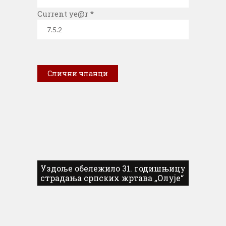
Current ye@r
*
Слични чланци
Уздоље обележило 31. годишњицу
страдања српских жртава „Олује“