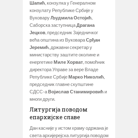
Шапић
, конзулка у Генералном
конзулату Републике Србије у
Вуковару
Људмила Остојић
,
Саборска заступница
Драгана
Јецков
, председник Заједничког
већа општина из Вуковара
Срђан
Јеремић
, државни секретар у
министарству заштите околине и
енергетике
Миле Хорват
, помоћник
директора Управе за вере Владе
Републике Србије
Марко Николић
,
председник главне скупштине
СДСС-а
Војислав Станимировић
и
многи други.
Литургија поводом
епархијске славе
Дан касније у истом храму одржана је
света архијерејска литургија поводом