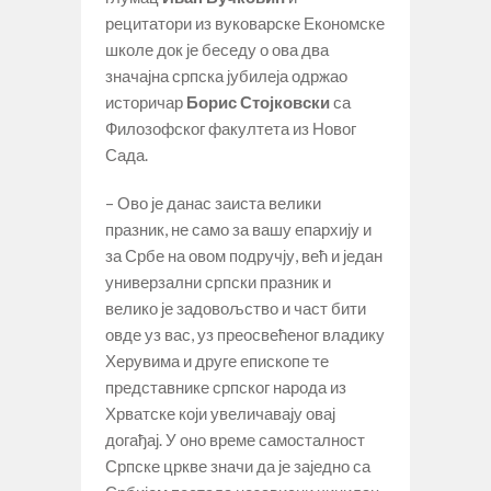
рецитатори из вуковарске Економске
школе док је беседу о ова два
значајна српска јубилеја одржао
историчар
Борис Стојковски
са
Филозофског факултета из Новог
Сада.
– Ово је данас заиста велики
празник, не само за вашу епархију и
за Србе на овом подручју, већ и један
универзални српски празник и
велико је задовољство и част бити
овде уз вас, уз преосвећеног владику
Херувима и друге епископе те
представнике српског народа из
Хрватске који увеличавају овај
догађај. У оно време самосталност
Српске цркве значи да је заједно са