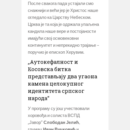
После свакога пада устајали смо
снажнији и већи јер је Христос наше
огледало ка Царству Небеском.
Црква је та која је одржала упаљена
кандила наше вере и постојаности
имајући свој осмовековни
континуитет и непрекидно трајање –
поручио је епископ Херувим.
„Аутокефалност и
Косовска битка
представљају два угаона
камена целокупног
идентитета српског
народа“
У програму су још учествовали
хоровођа и солиста ВСПД
„Јавор“
Слободан Јелић
,
глумац
Иван Вучковић
и