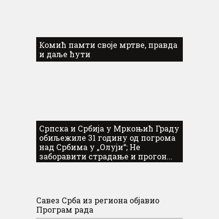
Комић памти своје мртве, правда
и даље ћути
Српска и Србија у Мркоњић Граду
обиљежиле 31 годину од погрома
над Србима у „Олуји“; Не
заборавити страдање и прогон...
Савез Срба из региона објавио
Програм рада