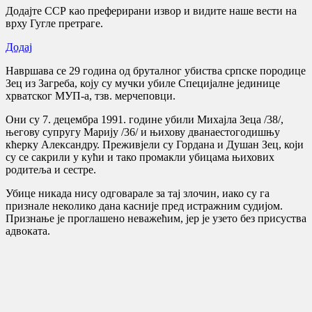
Додајте ССР као преферирани извор и видите наше вести на
врху Гугле претраге.
Додај
Навршава се 29 година од бруталног убиства српске породице
Зец из Загреба, коју су мучки убиле Специјалне јединице
хрватског МУП-а, тзв. мерчеповци.
Они су 7. децембра 1991. године убили Михајла Зеца /38/,
његову супругу Марију /36/ и њихову дванаестогодишњу
кћерку Александру. Преживјели су Гордана и Душан Зец, који
су се сакрили у кући и тако промакли убицама њихових
родитеља и сестре.
Убице никада нису одговарале за тај злочин, иако су га
признале неколико дана касније пред истражним судијом.
Признање је проглашено неважећим, јер је узето без присуства
адвоката.