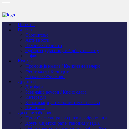
Почетна
Вијести
Саопштења
Активности
Важне активности
Одбор за дијаспору и Србе у региону
Најаве
Култура
Промоције књига / Књижевне вечери
Фестивали / Концерти
Изложбе / Филмови
Друштво
Догађаји
Завичајне вечери / Крсне славе
Интервјуи
Колонизација и колонистичка насеља
Личности
Да се не заборави
Први Свјeтски рат и српски добровољци
Други Свјетски рат и геноцид у НДХ
Одбрамбено отаџбински рат 1991 – 1995