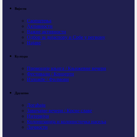
Вијести
Саопштења
Активности
Важне активности
Одбор за дијаспору и Србе у региону
Најаве
Култура
Промоције књига / Књижевне вечери
Фестивали / Концерти
Изложбе / Филмови
Друштво
Догађаји
Завичајне вечери / Крсне славе
Интервјуи
Колонизација и колонистичка насеља
Личности