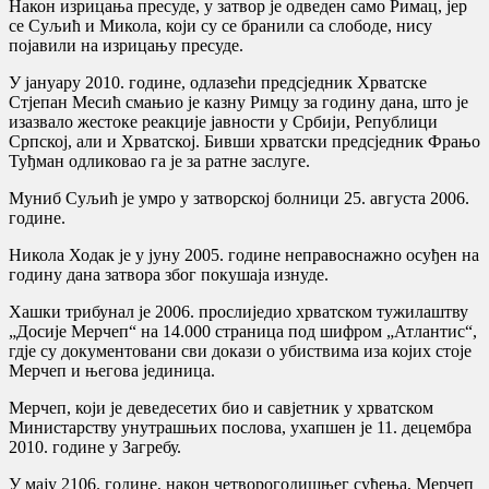
Након изрицања пресуде, у затвор је одведен само Римац, јер
се Суљић и Микола, који су се бранили са слободе, нису
појавили на изрицању пресуде.
У јануару 2010. године, одлазећи предсједник Хрватске
Стјепан Месић смањио је казну Римцу за годину дана, што је
изазвало жестоке реакције јавности у Србији, Републици
Српској, али и Хрватској. Бивши хрватски предсједник Фрањо
Туђман одликовао га је за ратне заслуге.
Муниб Суљић је умро у затворској болници 25. августа 2006.
године.
Никола Ходак је у јуну 2005. године неправоснажно осуђен на
годину дана затвора због покушаја изнуде.
Хашки трибунал је 2006. прослиједио хрватском тужилаштву
„Досије Мерчеп“ на 14.000 страница под шифром „Атлантис“,
гдје су документовани сви докази о убиствима иза којих стоје
Мерчеп и његова јединица.
Мерчеп, који је деведесетих био и савјетник у хрватском
Министарству унутрашњих послова, ухапшен је 11. децембра
2010. године у Загребу.
У мају 2106. године, након четворогодишњег суђења, Мерчеп