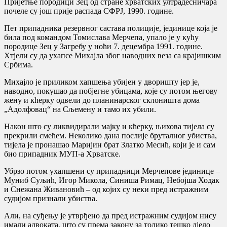
Пријетње породици Зец од стране хрватских ултрадесничара
почеле су још прије распада СФРЈ, 1990. године.
Пет припадника резервног састава полиције, јединице која је
била под командом Томислава Мерчепа, упало је у кућу
породице Зец у Загребу у ноћи 7. децембра 1991. године.
Хтјели су да ухапсе Михајла због наводних веза са крајишким
Србима.
Михајло је приликом хапшења убијен у дворишту јер је,
наводно, покушао да побјегне убицама, које су потом његову
жену и кћерку одвели до планинарског склоништа дома
„Адолфовац“ на Сљемену и тамо их убили.
Након што су ликвидирали мајку и кћерку, њихова тијела су
прекрили смећем. Неколико дана послије бруталног убиства,
тијела је пронашао Маријин брат Златко Месић, који је и сам
био припадник МУП-а Хрватске.
Убрзо потом ухапшени су припадници Мерчепове јединице –
Муниб Суљић, Игор Микола, Синиша Римац, Небојша Ходак
и Снежана Живановић – од којих су неки пред истражним
судијом признали убиства.
Али, на суђењу је утврђено да пред истражним судијом нису
имали адвоката, што су према закону за толико тешко дјело