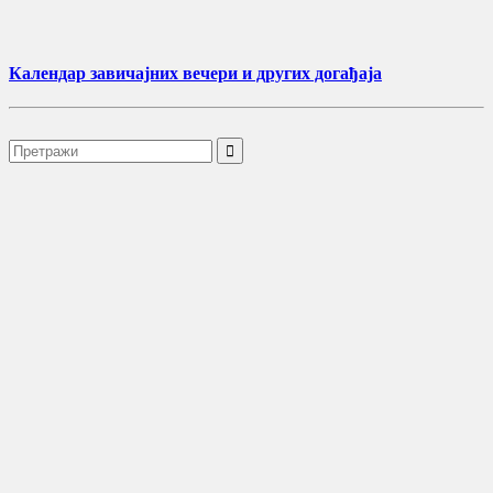
Календар завичајних вечери и других догађаја