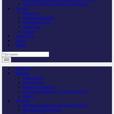
Агресија НАТО и Косово и Метохија
Регион
Хрватска
Република Српска
Федерација БиХ
Црна Гора
Остало
Дијаспора
Спорт
Видео
Почетна
Вијести
Саопштења
Активности
Важне активности
Одбор за дијаспору и Србе у региону
Најаве
Култура
Промоције књига / Књижевне вечери
Фестивали / Концерти