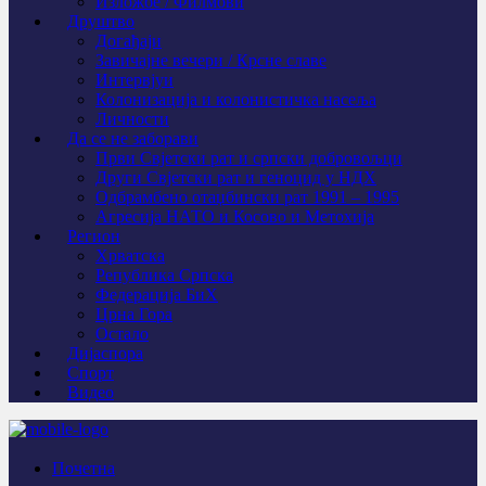
Изложбе / Филмови
Друштво
Догађаји
Завичајне вечери / Крсне славе
Интервјуи
Колонизација и колонистичка насеља
Личности
Да се не заборави
Први Свјeтски рат и српски добровољци
Други Свјетски рат и геноцид у НДХ
Одбрамбено отаџбински рат 1991 – 1995
Агресија НАТО и Косово и Метохија
Регион
Хрватска
Република Српска
Федерација БиХ
Црна Гора
Остало
Дијаспора
Спорт
Видео
Почетна