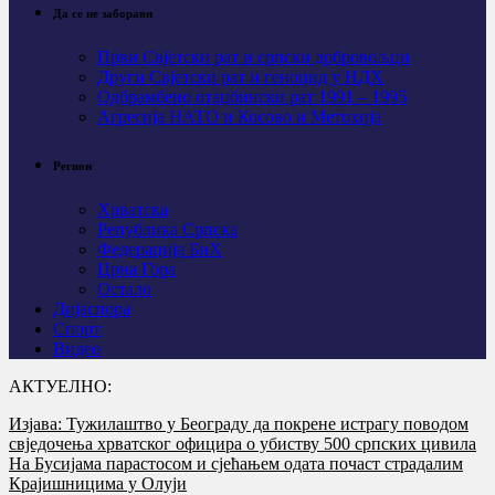
Да се не заборави
Први Свјeтски рат и српски добровољци
Други Свјетски рат и геноцид у НДХ
Одбрамбено отаџбински рат 1991 – 1995
Агресија НАТО и Косово и Метохија
Регион
Хрватска
Република Српска
Федерација БиХ
Црна Гора
Остало
Дијаспора
Спорт
Видео
АКТУЕЛНО:
Изјава: Тужилаштво у Београду да покрене истрагу поводом
свједочења хрватског официра о убиству 500 српских цивила
На Бусијама парастосом и сјећањем одата почаст страдалим
Крајишницима у Олуји