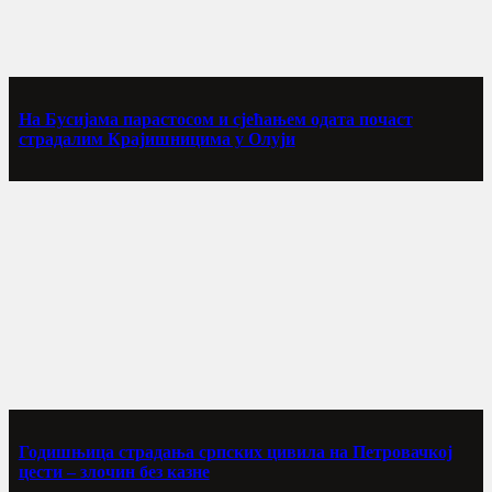
На Бусијама парастосом и сјећањем одата почаст
страдалим Крајишницима у Олуји
Годишњица страдања српских цивила на Петровачкој
цести – злочин без казне