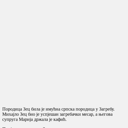
Породица Зец била је имућна српска породица у Загребу.
Михајло Зец био је успјешан загребачки месар, а његова
супруга Марија држала је кафић.