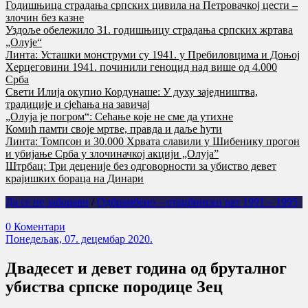
Годишњица страдања српских цивила на Петровачкој цести –
злочин без казне
Уздоље обележило 31. годишњицу страдања српских жртава
„Олује“
Линта: Усташки монструми су 1941. у Пребиловцима и Доњој
Херцеговини 1941. починили геноцид над више од 4.000
Срба
Свети Илија окупио Кордунаше: У духу заједништва,
традиције и сјећања на завичај
„Олуја је погром“: Сећање које не сме да утихне
Комић памти своје мртве, правда и даље ћути
Линта: Томпсон и 30.000 Хрвата славили у Шибенику прогон
и убијање Срба у злочиначкој акцији „Олуја”
Штрбац: Три деценије без одговорности за убиство девет
крајишких бораца на Динари
Да се не заборави
/
Одбрамбено – отаџбински рат 1991 – 1995
0 Коментари
Понедељак, 07. децембар 2020.
Двадесет и девет година од бруталног
убиства српске породице Зец