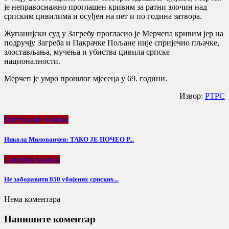
је неправоснажно проглашен кривим за ратни злочин над
српским цивилима и осуђен на пет и по година затвора.
Жупанијски суд у Загребу прогласио је Мерчепа кривим јер на
подручју Загреба и Пакрачке Пољане није спријечио пљачке,
злостављања, мучења и убиства цивила српске
националности.
Мерчеп је умро прошлог мјесеца у 69. години.
Извор:
РТРС
Претходни чланак
Никола Милованчев: ТАКО ЈЕ ПОЧЕО Р...
Следећи чланак
Не заборавити 850 убијених српских...
Нема коментара
Напишите коментар