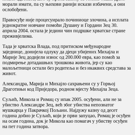
морали имати, па су њихови ранији искази избачени, а они
ослобођени.
Правосуђе није процесуирало починиоце злочина, а исплата
једнократне новчане помоћи Душану и Гордани Зец 30.
априла 2004. остала је једини чин подршке хрватске стране
преживјелима.
Тада је хрватска Влада, под притиском међународне
заједнице, донијела одлуку да дјеци убијених Михајла и
Марије Зец додијели износ од 200.000 евра, као помоћ за
подмирење дотадашњих трошкова живота, јер су као
малољетници остали без родитеља и без икаквих средстава за
живот.
Александра, Марија и Михајло сахрањени су у Горњој
Драготињи код Приједора, родном мјесту Михајла Зеца.
Суљић, Микола и Римац су ипак 2005. осуђени, али не за
убиство Александре Зец, већ због убиства непознатог
мушкарца у Пакрачкој Пољани. Најдужу казну од десет
година добио је Суљић, који је први запуцао, Римац је осуђен
на осам година, док је Микола као помагач у убиству осуђен
на пет година затвора.