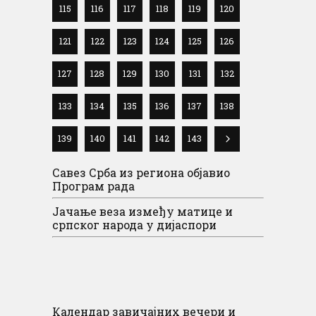
115
116
117
118
119
120
121
122
123
124
125
126
127
128
129
130
131
132
133
134
135
136
137
138
139
140
141
142
143
Савез Срба из региона објавио
Програм рада
Јачање веза између матице и
српског народа у дијаспори
Календар завичајних вечери и