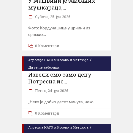
У Машвини је закланих
мушкараца,...
Субота, 25. јул 2026.
Фото: Кордунашице у црнини из
српских
0 Коментари
/
Агресија НАТО и Косово и Метохија
Да се не заборави
Извели смо само децу!
Потресна ис...
Петак, 24. јул 2026.
„Неко је добио десет минута, неко
0 Коментари
/
Агресија НАТО и Косово и Метохија