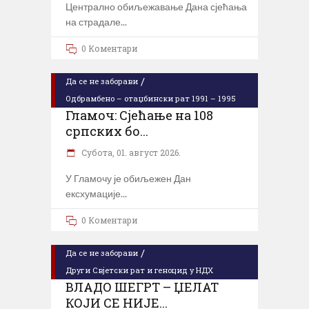
Централно обиљежавање Дана сјећања
на страдале
0 Коментари
/
Да се не заборави
Одбрамбено – отаџбински рат 1991 – 1995
Гламоч: Сјећање на 108
српских бо...
Субота, 01. август 2026.
У Гламочу је обиљежен Дан
ексхумације
0 Коментари
/
Да се не заборави
Други Свјетски рат и геноцид у НДХ
ВЛАДО ШЕГРТ – ЏЕЛАТ
КОЈИ СЕ НИЈЕ...