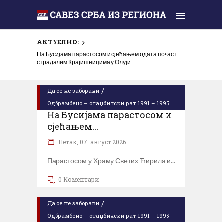
АКТУЕЛНО:
На Бусијама парастосом и сјећањем одата почаст
страдалим Крајишницима у Олуји
/
Да се не заборави
Одбрамбено – отаџбински рат 1991 – 1995
На Бусијама парастосом и
сјећањем...
Петак, 07. август 2026.
Парастосом у Храму Светих Ћирила и
0 Коментари
/
Да се не заборави
Одбрамбено – отаџбински рат 1991 – 1995