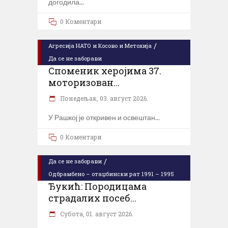
догодила
0 Коментари
/
Агресија НАТО и Косово и Метохија
Да се не заборави
Споменик херојима 37.
моторизован...
Понедељак, 03. август 2026.
У Рашкој је откривен и освештан
0 Коментари
/
Да се не заборави
Одбрамбено – отаџбински рат 1991 – 1995
Ђукић: Породицама
страдалих посеб...
Субота, 01. август 2026.