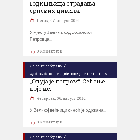
Годишњица страдања
српских цивила...
Петак, 07. август 2026.
У мјесту Јањила код Босанског
Петровца
0 Коментари
/
Да се не заборави
Одбрамбено – отаџбински рат 1991 – 1995
„Олуја је погром“: Сећање
које не...
Четвртак, 06. август 2026.
У Великој већници синоћ је одржана
0 Коментари
/
Да се не заборави