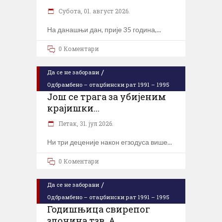
Субота, 01. август 2026.
На данашњи дан, прије 35 година,
0 Коментари
/
Да се не заборави
Одбрамбено – отаџбински рат 1991 – 1995
Још се трага за убијеним
крајишки...
Петак, 31. јул 2026.
Ни три деценије након егзодуса више
0 Коментари
/
Да се не заборави
Одбрамбено – отаџбински рат 1991 – 1995
Годишњица свирепог
злочина тзв. А...