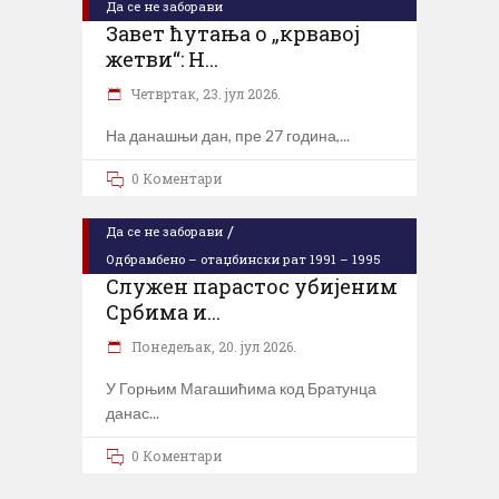
Да се не заборави
Завет ћутања о „крвавој
жетви“: Н...
Четвртак, 23. јул 2026.
На данашњи дан, пре 27 година,
0 Коментари
/
Да се не заборави
Одбрамбено – отаџбински рат 1991 – 1995
Служен парастос убијеним
Србима и...
Понедељак, 20. јул 2026.
У Горњим Магашићима код Братунца
данас
0 Коментари