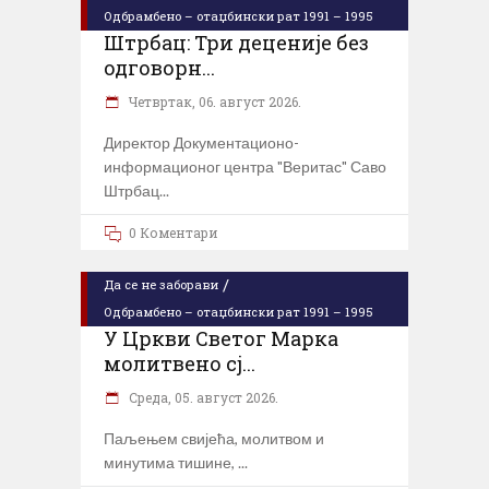
Одбрамбено – отаџбински рат 1991 – 1995
Штрбац: Три деценије без
одговорн...
Четвртак, 06. август 2026.
Директор Документационо-
информационог центра "Веритас" Саво
Штрбац
0 Коментари
/
Да се не заборави
Одбрамбено – отаџбински рат 1991 – 1995
У Цркви Светог Марка
молитвено сј...
Cреда, 05. август 2026.
Паљењем свијећа, молитвом и
минутима тишине,