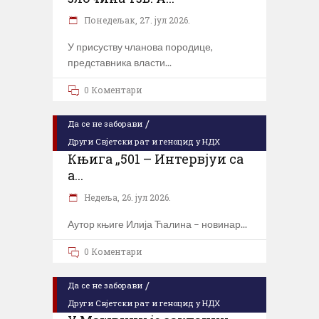
Понедељак, 27. јул 2026.
У присуству чланова породице,
представника власти
0 Коментари
/
Да се не заборави
Други Свјетски рат и геноцид у НДХ
Књига „501 – Интервјуи са
а...
Недеља, 26. јул 2026.
Аутор књиге Илија Ћалина – новинар
0 Коментари
/
Да се не заборави
Други Свјетски рат и геноцид у НДХ