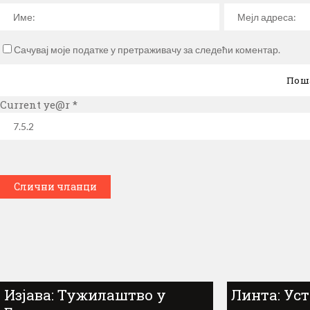
Сачувај моје податке у претраживачу за следећи коментар.
Current ye@r
*
Слични чланци
Изјава: Тужилаштво у
Линта: Ус