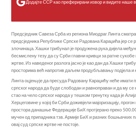
Додајте ССР као преферирани извор и видите наше ве
Предсједник Савеза Срба из региона Миодраг Линта сматра 
предсједника Републике Српске Радована Караџића јер се р
злочинаца. Хашки трибунал је продужена рука дијела међу
бесмислену тезу да су Срби главни кривци за ратне сукобе
жртве. Из наведеног разлога јасно је као дан да Хашки триб
просторима већ напротив даљем продубљавању подјела и 
Линта оцјењује да пресуда Радовану Караџићу неће имати п
српског народа да буде слободан и равноправан и да му се 
стао на чело српског народа у тешком тренутку када је Али
Херцеговине у којој би Срби доживјели мајоризацију, прогон 
простора данашње Федерације БиХ протјерано преко 500.000
мучен од припадника тзв. Армије БиХ и разних бошњачких п
овај суд српске жртве не постоје.