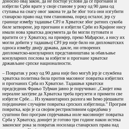
доносио овај закон, да не постоје услови да се прогнани и
избјегли Срби врате у своје станове у року од 90 дана од
ступања на снагу овог закона те да ће због тога они изгубити
станарско право над тим становима, поред осталог, јер су
границе између тадашње СРЈ и Хрватске због ратних сукоба
биле затворене, јер прогнани и избјегли Срби из Крајине нису
имали нова хрватска документа да би могли путовати и
вратити се у Хрватску, на примјер, преко Мађарске, а нису их
могли добити у тадашњој СРЈ јер није било ни дипломатских
односа између двију држава, дакле, ни отворених
дипломатско-конзуларних представништава за обављање
конзуларних послова за избјегле и прогнане хрватске
држављане српске националности.
– Повратак у року од 90 дана није био могућ јер је службена
хрватска политика била против масовног повратка избјеглих
и прогнаних Срба из Хрватске. Тадашњи хрватски
предсједник Фрањо Туђман јавно је поручивао: „Свијет има
нереалне захтјеве да Хрватска треба преузети и примити све
избјегле Србе… Из хуманитарних разлога ми ћемо рјешавати
појединачне случајеве повратка српских избјеглица.” Програм
повратка, који је са својим рестриктивним одредбама у
суштини био програм спрјечавања иоле масовнијег повратка
Срба у Хрватску, донијет је готово три године након истека
законског рока за повратак носилаца станарских права над