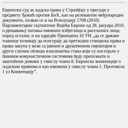
Европски суд за људска права у Стразбуру у пресуди у
предмету Ђокић против БиХ, као на релевантне међународне
документе, позвао се и на Резолуцију 1708 (2010)
Парламентарне скупштине Вијећа Европе од 28. јануара 2010.
о рјешавању питања имовине избјеглица и расељених лица,
поред осталог, и на одредбе Принципа 10 УН „да се државе
чланице позивају да осигурају да претходна станарска права и
права закупа у вези са јавним и друштвеним смјештајем и
други слични облици власништва стана који су постојали у
бившим комунистичким системима буду препознати и
заштићени домови у смислу члана 8. Европске конвенције о
људским правима и као имовина у смислу члана 1. Протокола
1 уз Конвенцију”.