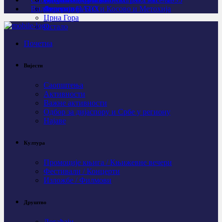
Видео
Личности
Агресија НАТО и Косово и Метохија
Федерација БиХ
Црна Гора
Остало
Почетна
Вијести
Саопштења
Активности
Важне активности
Одбор за дијаспору и Србе у региону
Најаве
Култура
Промоције књига / Књижевне вечери
Фестивали / Концерти
Изложбе / Филмови
Друштво
Догађаји