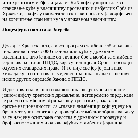
и то хрватским избјеглицама из БиХ које су користиле за
становање куће у власништву прогнаних и избјеглих Срба из
Хрватске, а које су напустили тек након што им је додијељен
на кориштење стан или кућа у државном власништву.
Лицемјерна политика Загреба
Досад је Хрватска влада кроз програм стамбеног збрињавања
поклонила преко 5.000 станова или кућа у државном
власништву, што је више од укупног броја молби за стамбено
збрињавање изван ППДС, које су поднијели Срби – носиоци
одузетих станарских права. И то није све јер је још више
хиљада кућа и станова намијењено за поклањање на основу
неких других одредаба Закона о ППДС.
И док хрватске власти издашно поклањају куће и станове
једном дијелу хрватских држављана, истовремено тврде, када
је ријеч о стамбеном збрињавању хрватских држављана
српске националности, да „главни чимбеници који утјечу на
брзину те учинковитост у проведби стамбеног збрињавања су
за ту намјену осигурана средства у државном прорачуну и
број расположивих и одговарајућих стамбених јединица.