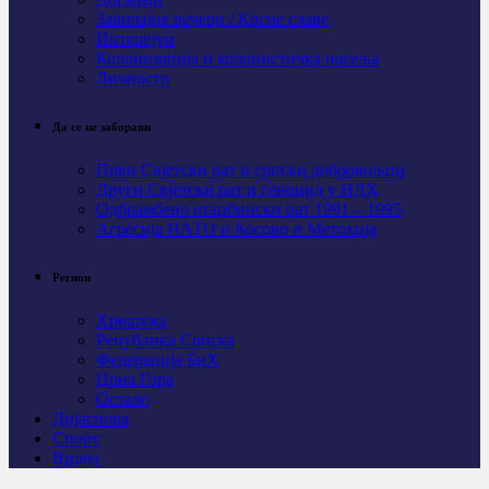
Завичајне вечери / Крсне славе
Интервјуи
Колонизација и колонистичка насеља
Личности
Да се не заборави
Први Свјeтски рат и српски добровољци
Други Свјетски рат и геноцид у НДХ
Одбрамбено отаџбински рат 1991 – 1995
Агресија НАТО и Косово и Метохија
Регион
Хрватска
Република Српска
Федерација БиХ
Црна Гора
Остало
Дијаспора
Спорт
Видео