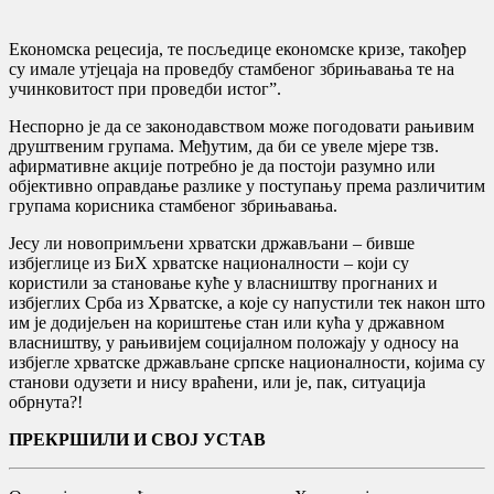
Економска рецесија, те посљедице економске кризе, такођер
су имале утјецаја на проведбу стамбеног збрињавања те на
учинковитост при проведби истог”.
Неспорно је да се законодавством може погодовати рањивим
друштвеним групама. Међутим, да би се увеле мјере тзв.
афирмативне акције потребно је да постоји разумно или
објективно оправдање разлике у поступању према различитим
групама корисника стамбеног збрињавања.
Јесу ли новопримљени хрватски држављани – бивше
избјеглице из БиХ хрватске националности – који су
користили за становање куће у власништву прогнаних и
избјеглих Срба из Хрватске, а које су напустили тек након што
им је додијељен на кориштење стан или кућа у државном
власништву, у рањивијем социјалном положају у односу на
избјегле хрватске држављане српске националности, којима су
станови одузети и нису враћени, или је, пак, ситуација
обрнута?!
ПРЕКРШИЛИ И СВОЈ УСТАВ