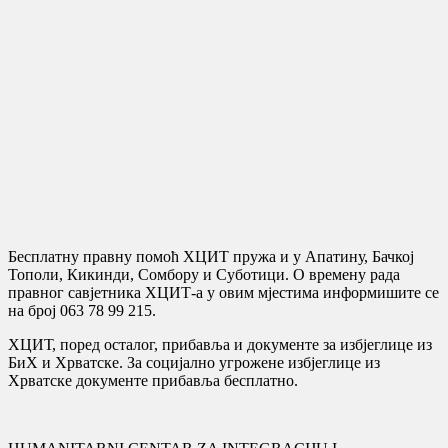
Бесплатну правну помоћ ХЦИТ пружа и у Апатину, Бачкој
Тополи, Кикинди, Сомбору и Суботици. О времену рада
правног савјетника ХЦИТ-а у овим мјестима информишите се
на број 063 78 99 215.
ХЦИТ, поред осталог, прибавља и документе за избјеглице из
БиХ и Хрватске. За социјално угрожене избјеглице из
Хрватске документе прибавља бесплатно.