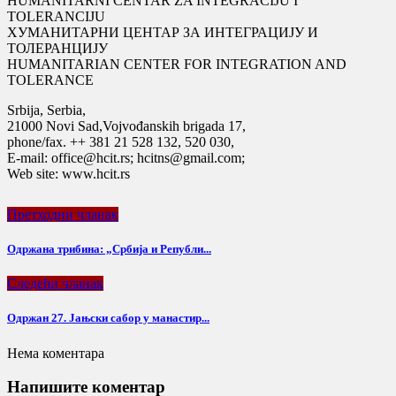
HUMANITARNI CENTAR ZA INTEGRACIJU I
TOLERANCIJU
ХУМАНИТАРНИ ЦЕНТАР ЗА ИНТЕГРАЦИЈУ И
ТОЛЕРАНЦИЈУ
HUMANITARIAN CENTER FOR INTEGRATION AND
TOLERANCE
Srbija, Serbia,
21000 Novi Sad,Vojvođanskih brigada 17,
phone/fax. ++ 381 21 528 132, 520 030,
E-mail: office@hcit.rs; hcitns@gmail.com;
Web site: www.hcit.rs
Претходни чланак
Одржана трибина: „Србија и Републи...
Следећи чланак
Одржан 27. Јањски сабор у манастир...
Нема коментара
Напишите коментар