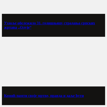
Уздоље обележило 31. годишњицу страдања српских
жртава „Олује“
Комић памти своје мртве, правда и даље ћути