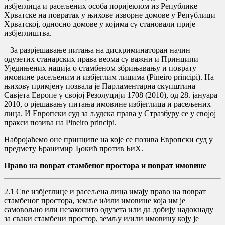
избјеглица и расељених особа поријеклом из Републике
Хрватске на повратак у њихове изворне домове у Републици
Хрватској, односно домове у којима су становали прије
избјеглиштва.
– За разрјешавање питања на дискриминаторан начин
одузетих станарских права веома су важни и Принципи
Уједињених нација о стамбеном збрињавању и поврату
имовине расељеним и избјеглим лицима (Pineiro principi). На
њихову примјену позвала је Парламентарна скупштина
Савјета Европе у својој Резолуцији 1708 (2010), од 28. јануара
2010, о рјешавању питања имовине избјеглица и расељених
лица. И Европски суд за људска права у Стразбуру се у својој
пракси позива на Pineiro principi.
Набројаћемо оне принципе на које се позива Европски суд у
предмету Бранимир Ђокић против БиХ.
Право на поврат стамбеног простора и поврат имовине
2.1 Све избјеглице и расељена лица имају право на поврат
стамбеног простора, земље и/или имовине која им је
самовољно или незаконито одузета или да добију надокнаду
за сваки стамбени простор, земљу и/или имовину коју је