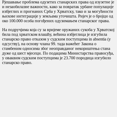
Рјешавање проблема одузетих станарских права од изузетне је
и незаобилазне важности, како за повратак урбане популације
избјеглих и прогнаних Срба у Хрватску, тако и за могућности
њихове интеграције у земљама уточишта. Ријеч је о бројци од
око 100.000 особа погођених одузимањем станарског права.
На подручјима која су за вријеме оружаних сукоба у Хрватској
била под хрватском влашћу, већина избјеглица је изгубила
станарско право отказом у судским поступцима in absentia (у
одсуству), на основу члана 99. тада важећег Закона о
стамбеним односима због неоправданог некориштења стана
дуже од шест мјесеци. По подацима Министарства правосуђа,
у оваквим судским поступцима je 23.700 породица изгубило
станарско право.