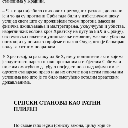
становима у Крајини.
– Чак и да није било свих ових претходних разлога, довољно
је и то да су прогнани Срби тада били у избјегличком шоку
услијед свега што су проживјели током прогона (масовна
физичка иживљавања и малтретирања, укључујући и убиства,
избјегличких колона кроз Хрватску на путу за БиХ и Србију),
систематско паљење и уништавање имовине, масовна убиства
оних који су остали за вријеме и након Олује, што је блокирао
вољу за хитним повратком.
У Хрватској, за разлику од БиХ, нису поништени акти којима
је одузето станарско право прогнаним и избјеглим Србима и
није им омогућено да уђу о посјед станова над којима им је
одузето станарско право и да их откупе под истим повољним
условима као што је то било омогућено осталим хрватским
држављанима.
СРПСКИ СТАНОВИ КАО РАТНИ
ПЛИЈЕН
По своме ratio legisu (смислу закона, циљу који се