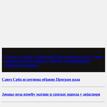
Српска и Србија у Мркоњић Граду обиљежиле 31 годину
од погрома над Србима у „Олуји“; Не заборавити
страдање и прогон...
Савез Срба из региона објавио Програм рада
Јачање веза између матице и српског народа у дијаспори