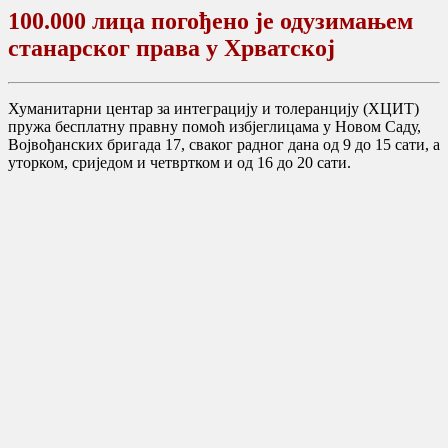
100.000 лица погођено је одузимањем
станарског права у Хрватској
Хуманитарни центар за интеграцију и толеранцију (ХЦИТ)
пружа бесплатну правну помоћ избјеглицама у Новом Саду,
Војвођанских бригада 17, сваког радног дана од 9 до 15 сати, а
уторком, сриједом и четвртком и од 16 до 20 сати.