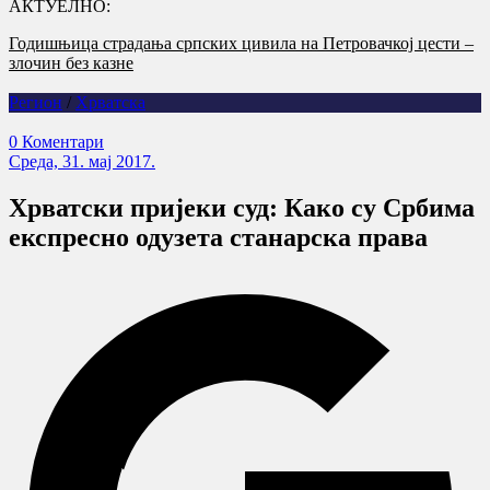
АКТУЕЛНО:
Годишњица страдања српских цивила на Петровачкој цести –
злочин без казне
Регион
/
Хрватска
0 Коментари
Cреда, 31. мај 2017.
Хрватски пријеки суд: Како су Србима
експресно одузета станарска права