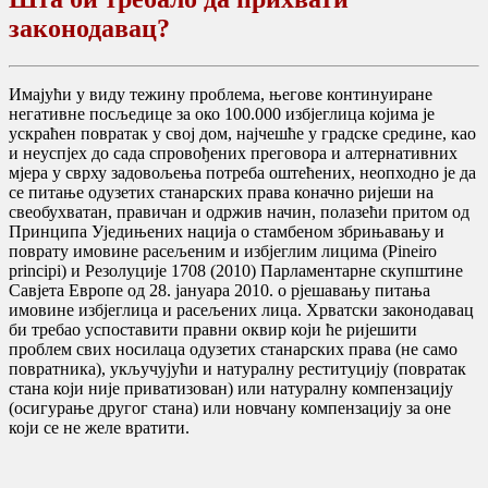
законодавац?
Имајући у виду тежину проблема, његове континуиране
негативне посљедице за око 100.000 избјеглица којима је
ускраћен повратак у свој дом, најчешће у градске средине, као
и неуспјех до сада спровођених преговора и алтернативних
мјера у сврху задовољења потреба оштећених, неопходно је да
се питање одузетих станарских права коначно ријеши на
свеобухватан, правичан и одржив начин, полазећи притом од
Принципа Уједињених нација о стамбеном збрињавању и
поврату имовине расељеним и избјеглим лицима (Pineiro
principi) и Резолуције 1708 (2010) Парламентарне скупштине
Савјета Европе од 28. јануара 2010. о рјешавању питања
имовине избјеглица и расељених лица. Хрватски законодавац
би требао успоставити правни оквир који ће ријешити
проблем свих носилаца одузетих станарских права (не само
повратника), укључујући и натуралну реституцију (повратак
стана који није приватизован) или натуралну компензацију
(осигурање другог стана) или новчану компензацију за оне
који се не желе вратити.