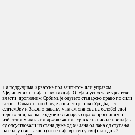
На подручјима Хрватске под заштитом или управом
Уједињених нација, након акције Олуја и успоставе хрватске
власти, прогнаним Србима је одузето станарско право по сили
закона. Одмах након Олује донијета је прво Уредба, а у
септембру и Закон о давању у најам станова на ослобођеноj
територији, којим је одузето станарско право прогнаним и
избјеглим хрватским држављанима српске националности јер
су одсуствовали из стана дуже од 90 дана од дана oд ступања
на снагу овог закона (ко се није вратио у свој стан до 27.