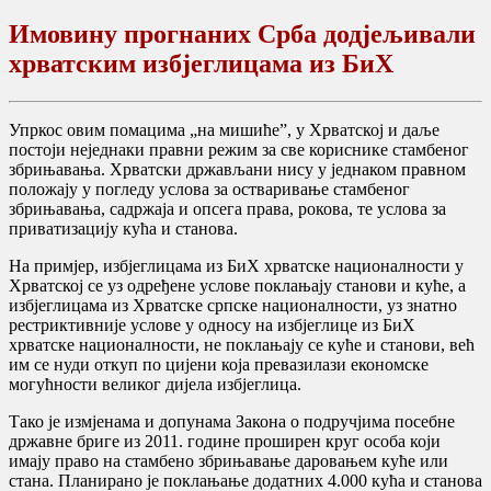
Имовину прогнаних Срба додјељивали
хрватским избјеглицама из БиХ
Упркос овим помацима „на мишиће”, у Хрватској и даље
постоји неједнаки правни режим за све кориснике стамбеног
збрињавања. Хрватски држављани нису у једнаком правном
положају у погледу услова за остваривање стамбеног
збрињавања, садржаја и опсега права, рокова, те услова за
приватизацију кућа и станова.
На примјер, избјеглицама из БиХ хрватске националности у
Хрватској се уз одређене услове поклањају станови и куће, а
избјеглицама из Хрватске српске националности, уз знатно
рестриктивније услове у односу на избјеглице из БиХ
хрватске националности, не поклањају се куће и станови, већ
им се нуди откуп по цијени која превазилази економске
могућности великог дијела избјеглица.
Тако је измјенама и допунама Закона о подручјима посебне
државне бриге из 2011. године проширен круг особа који
имају право на стамбено збрињавање даровањем куће или
стана. Планирано је поклањање додатних 4.000 кућа и станова