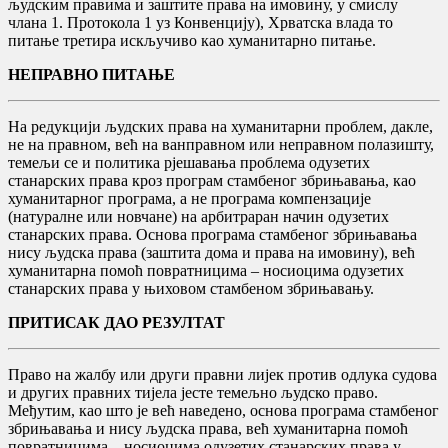
људским правима и заштите права на имовину, у смислу
члана 1. Протокола 1 уз Конвенцију), Хрватска влада то
питање третира искључиво као хуманитарно питање.
НЕПРАВНО ПИТАЊЕ
На редукцији људских права на хуманитарни проблем, дакле,
не на правном, већ на ванправном или неправном полазишту,
темељи се и политика рјешавања проблема одузетих
станарских права кроз програм стамбеног збрињавања, као
хуманитарног програма, а не програма компензације
(натуралне или новчане) на арбитраран начин одузетих
станарских права. Основа програма стамбеног збрињавања
нису људска права (заштита дома и права на имовину), већ
хуманитарна помоћ повратницима – носиоцима одузетих
станарских права у њиховом стамбеном збрињавању.
ПРИТИСАК ДАО РЕЗУЛТАТ
Право на жалбу или други правни лијек против одлука судова
и других правних тијела јесте темељно људско право.
Међутим, као што је већ наведено, основа програма стамбеног
збрињавања и нису људска права, већ хуманитарна помоћ
повратницима – носиоцима одузетих станарских права у