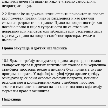
фактички немогуће вратити како је утврдио самостални,
непристрасан суд.
2.2 Државе ће на доказив начин ставити приоритет на поврат
као пожељан правни лијек за расељеност и као кључни
елеменат ретроактивне правде. Право на поврат постоји као
посебно право и није у супротности ни са стварним
повратком или неповратком избјеглица или расељених лица
која имају право на поврат стамбеног простора, земље и
имовине.
Права закупаца и других невласника
16.1 Државе требају осигурати да права закупаца, носилаца
станарског права и других легитимних станара или корисника
стамбеног простора, земље и имовине буду призната унутар
програма поврата. У највећој могућој мјери државе требају
осигурати да се овим особама омогући повратак, поновно
располагање и кориштење њиховог стамбеног простора,
земље и имовине на сличан начин као и код оних који имају
формална права власништва.
Надокнада