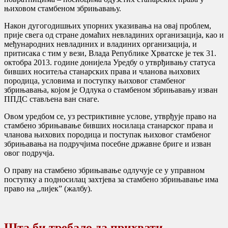
њиховом стамбеном збрињавању.
Након дугогодишњих упорних указивања на овај проблем,
прије свега од стране домаћих невладиних организација, као и
међународних невладиних и владиних организација, и
притисака с тим у вези, Влада Републике Хрватске је тек 31.
октобра 2013. године донијела Уредбу о утврђивању статуса
бивших носитеља станарских права и чланова њихових
породица, условима и поступку њиховог стамбеног
збрињавања, којом је Одлука о стамбеном збрињавању изван
ППДС стављена ван снаге.
Овом уредбом се, уз рестриктивне услове, утврђује право на
стамбено збрињавање бивших носилаца станарског права и
чланова њихових породица и поступак њиховог стамбеног
збрињавања на подручјима посебне државне бриге и изван
овог подручја.
О праву на стамбено збрињавање одлучује се у управном
поступку a подносилац захтјева за стамбено збрињавање има
право на „лијек” (жалбу).
Шта би требало да прихвати