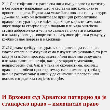
21.1 Све избјеглице и расељена лица имају право на потпуну
и безусловну надокнаду што је саставни дио компоненте
процеса поврата. Надокнада може бити новчана или у натури.
Државе ће, како би испоштовале принцип ретроактивне
правде, осигурати да се лијек надокнаде користи само када
лијек поврата стварно није изводљив или када оштећена
страна добровољно и уз пуно сазнање прихвати надокнаду,
или када услови договореног споразумног рјешења укључују
комбиновање поврата и надокнаде.
21.2 Државе требају осигурати, као правило, да се поврат
сматра стварно немогућим само у изузетним условима, то јест
када је стамбени простор, земља и/или имовина разрушена
или када више не постоји, како је утврдио самостални,
непристрасни суд. Чак и у таквим околностима, носилац
права на стамбени простор, земљу и/или имовину треба да
има на располагању и опцију да се имовина поправи или
поново изгради кад год је то могуће.
И Врховни суд Хрватске потврдио да је
станарско право – имовинско право