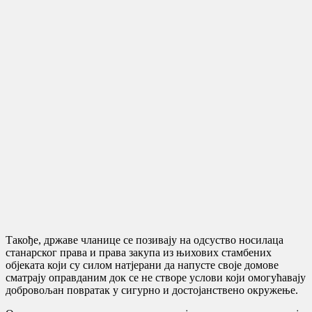
Такође, државе чланице се позивају на одсуство носилаца
станарског права и права закупа из њихових стамбених
објеката који су силом натјерани да напусте своје домове
сматрају оправданим док се не створе услови који омогућавају
добровољан повратак у сигурно и достојанствено окружење.