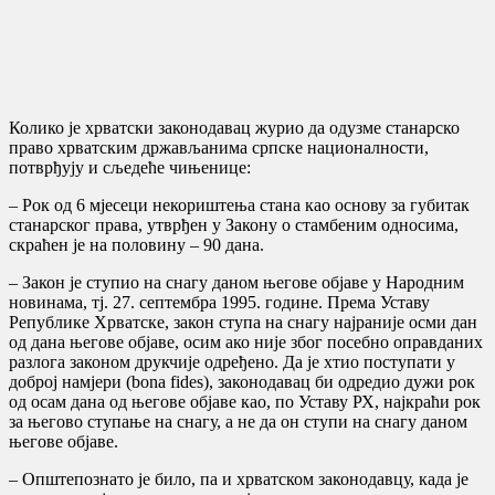
Колико је хрватски законодавац журио да одузме станарско
право хрватским држављанима српске националности,
потврђују и сљедеће чињенице:
– Рок од 6 мјесеци некориштења стана као основу за губитак
станарског права, утврђен у Закону о стамбеним односима,
скраћен је на половину – 90 дана.
– Закон је ступио на снагу даном његове објаве у Народним
новинама, тј. 27. септембра 1995. године. Према Уставу
Републике Хрватске, закон ступа на снагу најраније осми дан
од дана његове објаве, осим ако није због посебно оправданих
разлога законом друкчије одређено. Да је хтио поступати у
доброј намјери (bona fides), законодавац би одредио дужи рок
од осам дана од његове објаве као, по Уставу РХ, најкраћи рок
за његово ступање на снагу, а не да он ступи на снагу даном
његове објаве.
– Општепознато је било, па и хрватском законодавцу, када је