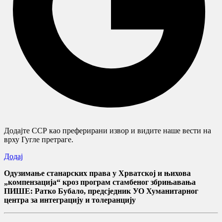
Додајте ССР као преферирани извор и видите наше вести на
врху Гугле претраге.
Додај
Одузимање станарских права у Хрватској и њихова
„компензација“ кроз програм стамбеног збрињавања
ПИШЕ: Ратко Бубало, предсједник УО Хуманитарног
центра за интеграцију и толеранцију