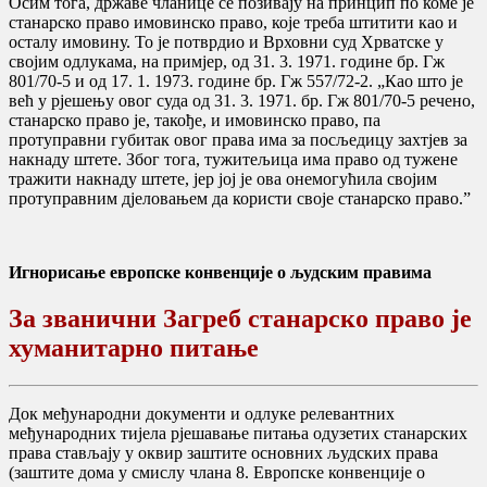
Осим тога, државе чланице се позивају на принцип по коме је
станарско право имовинско право, које треба штитити као и
осталу имовину. То је потврдио и Врховни суд Хрватске у
својим одлукама, на примјер, од 31. 3. 1971. године бр. Гж
801/70-5 и од 17. 1. 1973. године бр. Гж 557/72-2. „Као што је
већ у рјешењу овог суда од 31. 3. 1971. бр. Гж 801/70-5 речено,
станарско право је, такође, и имовинско право, па
протуправни губитак овог права има за посљедицу захтјев за
накнаду штете. Због тога, тужитељица има право од тужене
тражити накнаду штете, јер јој је ова онемогућила својим
протуправним дјеловањем да користи своје станарско право.”
Игнорисање европске конвенције о људским правима
За званични Загреб станарско право је
хуманитарно питање
Док међународни документи и одлуке релевантних
међународних тијела рјешавање питања одузетих станарских
права стављају у оквир заштите основних људских права
(заштите дома у смислу члана 8. Европске конвенције о