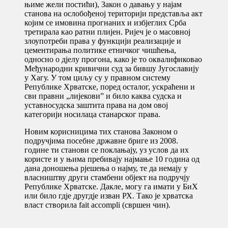
њиме жели постићи), Закон о давању у најам
станова на ослобођеној територији представља акт
којим се имовина прогнаних и избјеглих Срба
третирала као ратни плијен. Ријеч је о масовној
злоупотреби права у функцији реализације и
цементирања политике етничког чишћења,
односно о дјелу прогона, како је то оквалификовао
Међународни кривични суд за бившу Југославију
у Хагу. У том циљу су у правном систему
Републике Хрватске, поред осталог, ускраћени и
сви правни „лијекови” и било каква судска и
уставносудска заштита права на дом овој
категорији носилаца станарског права.
Новим корисницима тих станова Законом о
подручјима посебне државне бриге из 2008.
године ти станови се поклањају, уз услов да их
користе и у њима пребивају најмање 10 година од
дана доношења рјешења о најму, те да немају у
власништву други стамбени објект на подручју
Републике Хрватске. Дакле, могу га имати у БиХ
или било гдје другдје изван РХ. Тако је хрватска
власт створила fait accompli (свршен чин).