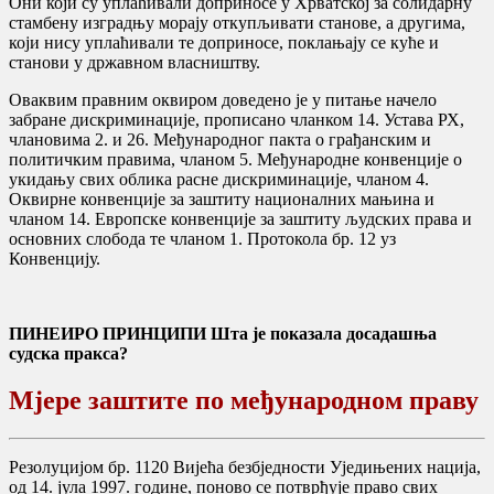
Они који су уплаћивали доприносе у Хрватској за солидарну
стамбену изградњу морају откупљивати станове, а другима,
који нису уплаћивали те доприносе, поклањају се куће и
станови у државном власништву.
Оваквим правним оквиром доведено је у питање начело
забране дискриминације, прописано чланком 14. Устава РХ,
члановима 2. и 26. Међународног пакта о грађанским и
политичким правима, чланом 5. Међународне конвенције о
укидању свих облика расне дискриминације, чланом 4.
Оквирне конвенције за заштиту националних мањина и
чланом 14. Европске конвенције за заштиту људских права и
основних слобода те чланом 1. Протокола бр. 12 уз
Конвенцију.
ПИНЕИРО ПРИНЦИПИ Шта је показала досадашња
судска пракса?
Мјере заштите по међународном праву
Резолуцијом бр. 1120 Вијећа безбједности Уједињених нација,
од 14. јула 1997. године, поново се потврђује право свих