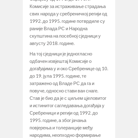
Комисије за истраживање страдања
свих народа у сребреничкој регији од
1992. до 1995. године потврдиле су
раније Влада РС и Народна
скупштина на посебној сједници у
августу 2018. године.
На тој сједници је једногласно
одбачен извјештај Комисије о
догађајима у и око Сребренице од 10.
до 19. јула 1995. године, те
затражено од Владе РС да га и
повуче, односно стави ван снаге.
Став је био да је с циљем цјеловитог
и истинитог сагледавања догађаја у
Сребреници и регији од 1992. до
1995. године, а због јачања
повјерења и толеранције међу
народима, неопходно формирање