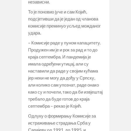
независни.
То је поновио јуче и сам Којић,
подсјетивши да је један од чланова
комисије преминуо усљед можданог
удара.
– Комисије раде у пуном капацитету.
Продужен им је и рок за рад и то до
краја септембра. И пандемија је
имала одређени утицај, али су
наставили да раде у својим кућама
јер неки не могу да дођу у Српску,
али колико сам упознат, раде онако
како су и почели, тако да би извјештај
требало да буде готов до краја
септембра – рекао је Којић.
Одлуку о формирању Комисије за
истраживање страдања Срба у
Сарајеву од 1991. до 1995. и