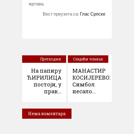
жртава.
Вест преузета са:
Глас Српске
Претходни
Следећи чланак
чланак
На папиру
МАНАСТИР
ЋИРИЛИЦА
КОСИЈЕРЕВО:
постоји, у
Симбол
прак...
несало...
Нема коментара