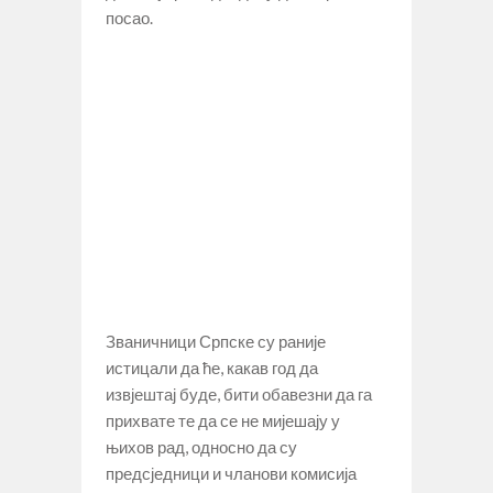
посао.
Званичници Српске су раније
истицали да ће, какав год да
извјештај буде, бити обавезни да га
прихвате те да се не мијешају у
њихов рад, односно да су
предсједници и чланови комисија