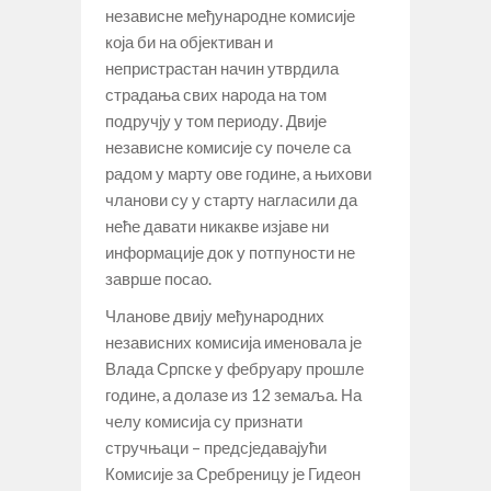
независне међународне комисије
која би на објективан и
непристрастан начин утврдила
страдања свих народа на том
подручју у том периоду. Двије
независне комисије су почеле са
радом у марту ове године, а њихови
чланови су у старту нагласили да
неће давати никакве изјаве ни
информације док у потпуности не
заврше посао.
Чланове двију међународних
независних комисија именовала је
Влада Српске у фебруару прошле
године, а долазе из 12 земаља. На
челу комисија су признати
стручњаци – предсједавајући
Комисије за Сребреницу је Гидеон