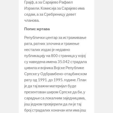
Грајф, а за Сарајево Рафаел
Израели. Комисија за Сарајево има
седам, а за Сребреницу девет
чланова.
Попис жртава
Републички центар за истраживање
рата, ратних злочина и тражење
несталих издао је недавно
публикацију на 800 страница у којој
су наведена имена 35.042 страдала
цивила и војника Војске Републике
Српске у Одбрамбено-отаџбинском
рату од 1991. до 1995. године. План
је да тај важни материјал буде
презентован широм Српске да би, у
сарадњи са локалним заједницама,
још једном провјерили да ли је тај
број страдалих коначан или има још