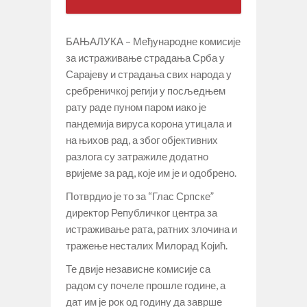
БАЊАЛУКА – Међународне комисије
за истраживање страдања Срба у
Сарајеву и страдања свих народа у
сребреничкој регији у посљедњем
рату раде пуном паром иако је
пандемија вируса корона утицала и
на њихов рад, а због објективних
разлога су затражиле додатно
вријеме за рад, које им је и одобрено.
Потврдио је то за “Глас Српске”
директор Републичког центра за
истраживање рата, ратних злочина и
тражење несталих Милорад Којић.
Те двије независне комисије са
радом су почеле прошле године, а
дат им је рок од годину да заврше