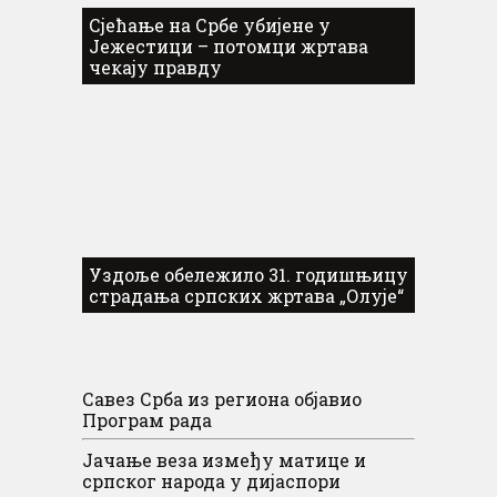
Сјећање на Србе убијене у
Јежестици – потомци жртава
чекају правду
Уздоље обележило 31. годишњицу
страдања српских жртава „Олује“
Савез Срба из региона објавио
Програм рада
Јачање веза између матице и
српског народа у дијаспори