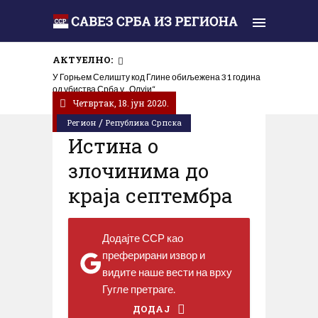
АКТУЕЛНО:
Изјава: Тужилаштво у Београду да покрене истрагу
У Горњем Селишту код Глине обиљежена 31 година
поводом свједочења хрватског официра о убиству
од убиства Срба у „Олуји“
500 српских цивила
Четвртак, 18. јун 2020.
/
Регион
Република Српска
Истина о
злочинима до
краја септембра
Додајте ССР као
преферирани извор и
видите наше вести на врху
Гугле претраге.
ДОДАЈ