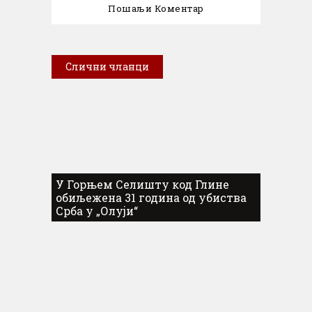
Слични чланци
У Горњем Селишту код Глине
обиљежена 31 година од убиства
Срба у „Олуји“