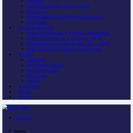
Догађаји
Завичајне вечери / Крсне славе
Интервјуи
Колонизација и колонистичка насеља
Личности
Да се не заборави
Први Свјeтски рат и српски добровољци
Други Свјетски рат и геноцид у НДХ
Одбрамбено отаџбински рат 1991 – 1995
Агресија НАТО и Косово и Метохија
Регион
Хрватска
Република Српска
Федерација БиХ
Црна Гора
Остало
Дијаспора
Спорт
Видео
Почетна
Вијести