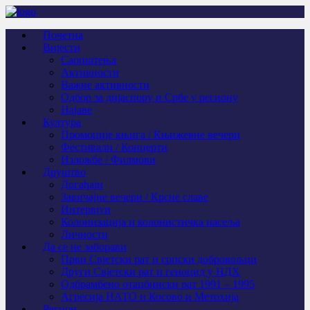
Почетна
Вијести
Саопштења
Активности
Важне активности
Одбор за дијаспору и Србе у региону
Најаве
Култура
Промоције књига / Књижевне вечери
Фестивали / Концерти
Изложбе / Филмови
Друштво
Догађаји
Завичајне вечери / Крсне славе
Интервјуи
Колонизација и колонистичка насеља
Личности
Да се не заборави
Први Свјeтски рат и српски добровољци
Други Свјетски рат и геноцид у НДХ
Одбрамбено отаџбински рат 1991 – 1995
Агресија НАТО и Косово и Метохија
Регион