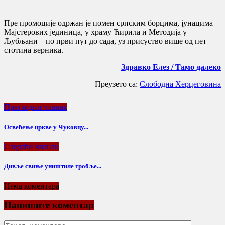
Пре промоције одржан је помен српским борцима, јунацима
Мајстерових јединица, у храму Ћирила и Методија у
Љубљани – по први пут до сада, уз присуство више од пет
стотина верника.
Здравко Елез / Тамо далеко
Преузето са:
Слободна Херцеговина
Претходни чланак
Освећење цркве у Чуковцу...
Следећи чланак
Дивље свиње уништиле гробље...
Нема коментара
Напишите коментар