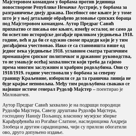
Мајстеровом командом у борбама против јединица
новостворене Републике Немачке Аустрије, у борбама за
разграничење двеју држава. Посебност ове књиге је у томе
што је у њој детаљније обрађено деловање српских бораца
под Мајстеровом командом. Аутор Предраг Савић
прихватио се писања ове књиге, између осталог, не само да
би осветлио историјске догађаје приликом уједињења 1918.
године, већ и да би се одужио своме прадеди који је у тим
догађајима учествовао. Иако се са становишта више од
једног века уједињење 1918. углавном сматра трагичним
промашајем српског политичког и државног руководства,
то не умањује осећај захвалности који треба да гајимо
према многим заслужним и храбрим родољубима. Они су
1918/1919. године учествовали у борбама за северну
границу Краљевине, изборили се да та гранична линија не
буде крајње неповољна. Међу тим родољубима свакако се
највише истиче генерал Рудолф Мајстер –
поентирао је
Милованчев.
Аутор Предраг Савић захвалио је на подршци породици
Рудолфа Мајстера, Савезу друштава Рудолфа Мајстера,
господину Нанију Пољанцу, власнику музејске збирке
Карађорђевића из Рогаћке Слатине, наследницима Андреја
Злобеца и другим сарадницима, чији су прилози обогатили
ово, друго допуњено издање.