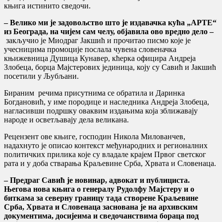
књига истинито сведочи.
– Велико ми је задовољство што је издавачка кућа „АРТЕ“
из Београда, на чијем сам челу, објавила ово вредно дело –
закључио је Миодраг Јакшић и прочитао писмо које је
учесницима промоције послала чувена словеначка
књижевница Душица Кунавер, кћерка официра Андреја
Злобеца, борца Мајстерових јединица, коју су Савић и Јакшић
посетили у Љубљани.
Бираним речима присутнима се обратила и Даринка
Богдановић, у име породице и наследника Андреја Злобеца,
нагласивши подршку оваквим издањима која зближавају
народе и осветљавају дела великана.
Рецензент ове књиге, господин Никола Милованчев,
надахнуто је описао контекст међународних и регионалних
политичких прилика које су владале крајем Првог светског
рата и у доба стварања Краљевине Срба, Хрвата и Словенаца.
– Предраг Савић је новинар, адвокат и публициста.
Његова нова књига о генералу Рудолфу Мајстеру и о
биткама за северну границу тада створене Краљевине
Срба, Хрвата и Словенаца заснована је на архивским
документима, досијеима и сведочанствима бораца под