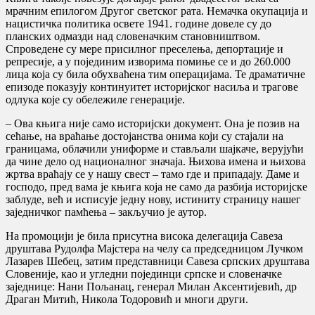
мрачним епилогом Другог светског рата. Немачка окупација и
нацистичка политика освете 1941. године довеле су до
планских одмазди над словеначким становништвом.
Спроведене су мере присилног преселења, депортације и
репресије, а у појединим изворима помиње се и до 260.000
лица која су била обухваћена тим операцијама. Те драматичне
епизоде показују континуитет историјског насиља и трагове
одлука које су обележиле генерације.
– Ова књига није само историјски документ. Она је позив на
сећање, на враћање достојанства онима који су стајали на
границама, облачили униформе и стављали шајкаче, верујући
да чине дело од националног значаја. Њихова имена и њихова
жртва враћају се у нашу свест – тамо где и припадају. Даме и
господо, пред вама је књига која не само да разбија историјске
заблуде, већ и исписује једну нову, истиниту страницу нашег
заједничког памћења – закључио је аутор.
На промоцији је била присутна висока делегација Савеза
друштава Рудолфа Мајстера на челу са председницом Лучком
Лазарев Шебец, затим представници Савеза српских друштава
Словеније, као и угледни појединци српске и словеначке
заједнице: Нани Пољанац, генерал Милан Аксентијевић, др
Драган Митић, Никола Тодоровић и многи други.