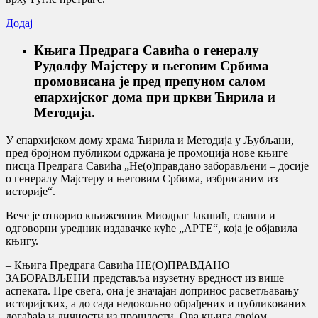
Додај
Књига Предрага Савића о генералу
Рудолфу Мајстеру и његовим Србима
промовисана је пред препуном салом
епархијског дома при цркви Ћирила и
Методија.
У епархијском дому храма Ћирила и Методија у Љубљани,
пред бројном публиком одржана је промоција нове књиге
писца Предрага Савића „Не(о)правдано заборављени – досије
о генералу Мајстеру и његовим Србима, избрисаним из
историје“.
Вече је отворио књижевник Миодраг Јакшић, главни и
одговорни уредник издавачке куће „АРТЕ“, која је објавила
књигу.
– Књига Предрага Савића НЕ(О)ПРАВДАНО
ЗАБОРАВЉЕНИ представља изузетну вредност из више
аспеката. Пре свега, она је значајан допринос расветљавању
историјских, а до сада недовољно обрађених и публикованих
догађаја и личности из прошлости. Ова књига својом