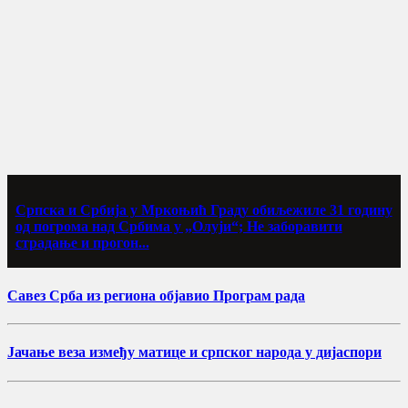
Српска и Србија у Мркоњић Граду обиљежиле 31 годину
од погрома над Србима у „Олуји“; Не заборавити
страдање и прогон...
Савез Срба из региона објавио Програм рада
Јачање веза између матице и српског народа у дијаспори