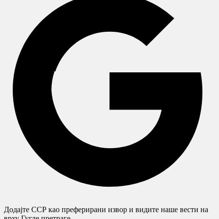
Додајте ССР као преферирани извор и видите наше вести на
врху Гугле претраге.