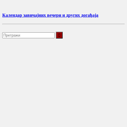
Календар завичајних вечери и других догађаја