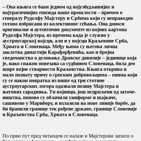
– Ова књига се бави једном од најузбудљивијих и
најтрагичнијих епизода наше прошлости – причом о
генералу Рудолфу Мајстеру и Србима који су неправедно
готово избрисани из колективног сећања. Она доноси
оригиналне и аутентичне документе из војних картона
Рудолфа Мајстера, из времена када је служио у
аустроугарској војсци, али и у војсци Краљевине Срба,
Хрвата и Словенаца. Међу њима су његова лична
заклетва династији Карађорђевића, као и бројна
сведочанства о деловању Дравске дивизије – јединице која
је, иако снажно повезана са судбином Словенаца, била део
шире војне стварности Краљевства. Књига открива и
мало познату причу о српским добровољцима – онима који
су се након повратка из више од три стотине
аустроугарских логора одазвали позиву Мајстера и
његових сарадника. Ти војници, још исцрпљени од зато­че­
ништва, поново су облачили униформе и шајкаче,
сашивене у Марибору, и излазили на нове линије борбе, да
би бранили границе тек рођене државе, границе Словеније
и Краљевства Срба, Хрвата и Словенаца.
По први пут пред читаоцем се налазе и Мајстерови записи о