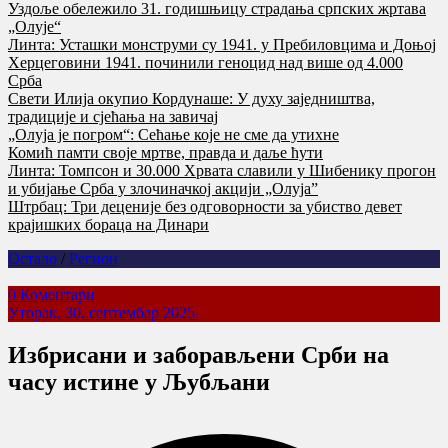
Уздоље обележило 31. годишњицу страдања српских жртава
„Олује“
Линта: Усташки монструми су 1941. у Пребиловцима и Доњој
Херцеговини 1941. починили геноцид над више од 4.000
Срба
Свети Илија окупио Кордунаше: У духу заједништва,
традиције и сјећања на завичај
„Олуја је погром“: Сећање које не сме да утихне
Комић памти своје мртве, правда и даље ћути
Линта: Томпсон и 30.000 Хрвата славили у Шибенику прогон
и убијање Срба у злочиначкој акцији „Олуја”
Штрбац: Три деценије без одговорности за убиство девет
крајишких бораца на Динари
Остало
/
Регион
0 Коментари
Уторак, 30. септембар 2025.
Избрисани и заборављени Срби на
часу истине у Љубљани