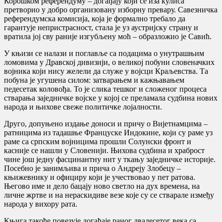
Корошком референдуму – догађају који се иза кулиса
претворио у добро организовану изборну превару. Савезничка
референдумска комисија, која је формално требало да
гарантује непристрасност, стала је уз аустријску страну и
вратила јој сву раније изгубљену моћ – образложио је Савић.
У књизи се налази и поглавље са подацима о унутрашњим
ломовима у Дравској дивизији, о великој побуни словеначких
војника који нису желели да служе у војсци Краљевства. Та
побуна је угушена силом: затварањем и кажњавањем
педесетак коловођа. То је слика тешког и сложеног процеса
стварања заједничке војске у којој се преламала судбина нових
народа и њихове свеже политичке лојалности.
Друго, допуњено издање доноси и причу о Вијетнамцима –
ратницима из тадашње Француске Индокине, који су раме уз
раме са српским војницима прошли Солунски фронт и
касније се нашли у Словенији. Њихова судбина и храброст
чине још једну фасцинантну нит у ткању заједничке историје.
Посебно је занимљива и прича о Андреју Злобецу –
књижевнику и официру који је учествовао у пет ратова.
Његово име и дело бацају ново светло на дух времена, на
личне жртве и на нераскидиве везе које су се стварале између
народа у вихору рата.
Књига такође повезује догађаје раног двадесетог века са