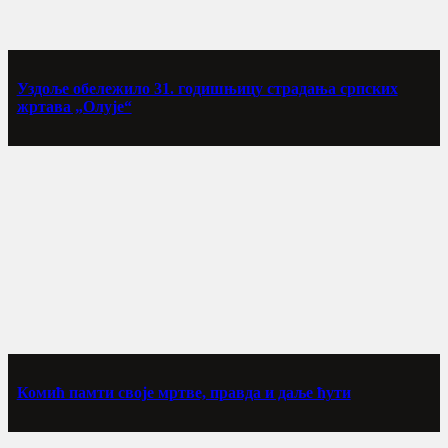
Уздоље обележило 31. годишњицу страдања српских
жртава „Олује“
Комић памти своје мртве, правда и даље ћути