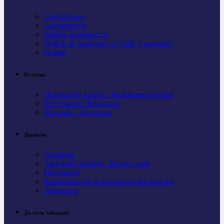
Саопштења
Активности
Важне активности
Одбор за дијаспору и Србе у региону
Најаве
Култура
Промоције књига / Књижевне вечери
Фестивали / Концерти
Изложбе / Филмови
Друштво
Догађаји
Завичајне вечери / Крсне славе
Интервјуи
Колонизација и колонистичка насеља
Личности
Да се не заборави