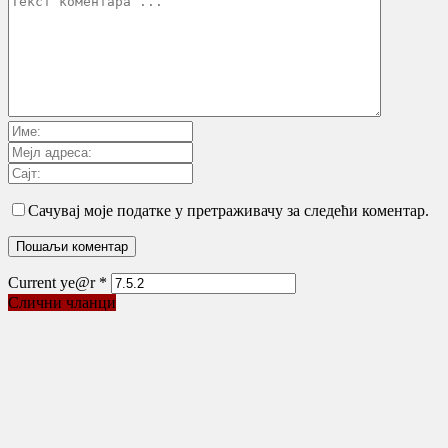
Сачувај моје податке у претраживачу за следећи коментар.
Current ye@r
*
Слични чланци