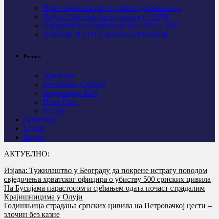
Први Свјeтски рат и српски добровољци
Други Свјетски рат и геноцид у НДХ
Одбрамбено отаџбински рат 1991 – 1995
Агресија НАТО и Косово и Метохија
Регион
Хрватска
Република Српска
Федерација БиХ
Црна Гора
Остало
Дијаспора
Спорт
Видео
АКТУЕЛНО:
Изјава: Тужилаштво у Београду да покрене истрагу поводом
свједочења хрватског официра о убиству 500 српских цивила
На Бусијама парастосом и сјећањем одата почаст страдалим
Крајишницима у Олуји
Годишњица страдања српских цивила на Петровачкој цести –
злочин без казне