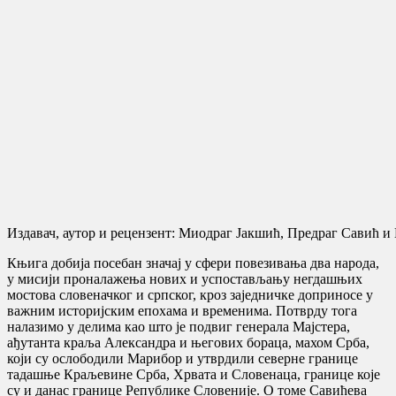
Издавач, аутор и рецензент: Миодраг Јакшић, Предраг Савић 
Књига добија посебан значај у сфери повезивања два народа,
у мисији проналажења нових и успостављању негдашњих
мостова словеначког и српског, кроз заједничке доприносе у
важним историјским епохама и временима. Потврду тога
налазимо у делима као што је подвиг генерала Мајстера,
ађутанта краља Александра и његових бораца, махом Срба,
који су ослободили Марибор и утврдили северне границе
тадашње Краљевине Срба, Хрвата и Словенаца, границе које
су и данас границе Републике Словеније. О томе Савићева