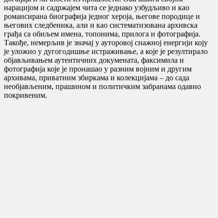
нарацијом и садржајем чита се једнако узбудљиво и као
романсирана биографија једног хероја, његове породице и
његових следбеника, али и као систематизована архивска
грађа са обиљем имена, топонима, прилога и фотографија.
Такође, немерљив је значај у ауторовој снажној енергији коју
је уложио у дугогодишње истраживање, а које је резултирало
објављивањем аутентичних докумената, факсимила и
фотографија које је пронашао у разним војним и другим
архивама, приватним збиркама и колекцијама – до сада
необјављеним, прашином и политичким забранама одавно
покривеним.