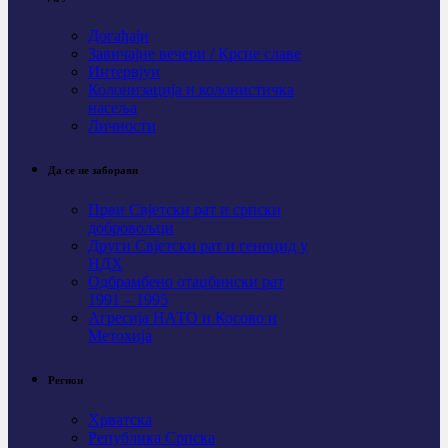
Догађаји
Завичајне вечери / Крсне славе
Интервјуи
Колонизација и колонистичка
насеља
Личности
Да се не заборави
Први Свјeтски рат и српски
добровољци
Други Свјетски рат и геноцид у
НДХ
Одбрамбено отаџбински рат
1991 – 1995
Агресија НАТО и Косово и
Метохија
Регион
Хрватска
Република Српска