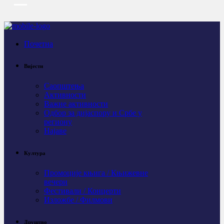
Почетна
Вијести
Саопштења
Активности
Важне активности
Одбор за дијаспору и Србе у
региону
Најаве
Култура
Промоције књига / Књижевне
вечери
Фестивали / Концерти
Изложбе / Филмови
Друштво