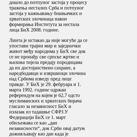
дошло до потпуног застоја у процесу
тражења несталих Срба и потпуног
застоја у кажњавању бошњачких и
хрватских злочинаца након
формирања Института за нестала
лица БиХ 2008. године.
Линта је истакао да није могуће да се
упостави трајни мир и заједнички
живот међу народима у БиХ све док
се не пронађу све српске жртве и
њихова тијела предају породицама
да их достојанствено сахране, а
наредбодавци и извршиоци злочина
над Србима изведу пред лице
правде. У БиХ је 29. фебруара и 1.
марта 1992. године одржан
референдум на којем је 62,7 одсто
муслиманских и хрватских бирача
гласало за независност БиХ и
излазак из тадашње СФРЈ.У
Федерацији БиХ се 1. март
обиљежава се као „дан
независности“, док Срби овај датум
доживљавају као дан када је