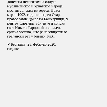
донесена нелегитимна одлука
муслиманског и хрватског народа
против српских интереса. Првог
марта 1992. године испред Старе
православне цркве на Башчаршији, у
центру Сарајева, убијен је и српски
сват Никола Гардовић и спаљена
српска застава, што је наговијестило
грађански рат у бившој БиХ.
У Београду 28. фебруар 2020.
године