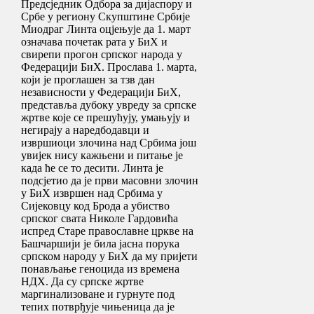
Предсједник Одбора за дијаспору и
Србе у региону Скупштине Србије
Миодраг Линта оцјењује да 1. март
означава почетак рата у БиХ и
свирепи прогон српског народа у
Федерацији БиХ. Прослава 1. марта,
који је проглашен за тзв дан
независности у Федерацији БиХ,
представља дубоку увреду за српске
жртве које се прешућују, умањују и
негирају а наредбодавци и
извршиоци злочина над Србима још
увијек нису кажњени и питање је
када ће се то десити. Линта је
подсјетио да је први масовни злочин
у БиХ извршен над Србима у
Сијековцу код Брода а убиство
српског свата Николе Гардовића
испред Старе православне цркве на
Башчаршији је била јасна порука
српском народу у БиХ да му пријети
понављање геноцида из времена
НДХ. Да су српске жртве
маргинализоване и гурнуте под
тепих потврђује чињеница да је