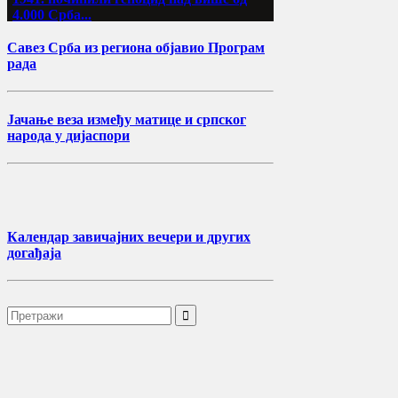
4.000 Срба...
Савез Срба из региона објавио Програм
рада
Јачање веза између матице и српског
народа у дијаспори
Календар завичајних вечери и других
догађаја