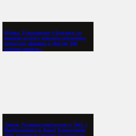
Изјава: Тужилаштво у Београду да
покрене истрагу поводом свједочења
хрватског официра о убиству 500
српских цивила...
Линта: Усташки монструми су 1941. у
Пребиловцима и Доњој Херцеговини
1941. починили геноцид над више од