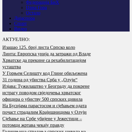
Федерација БиХ
Црна Гора
Остало
Дијаспора
Спорт
Видео
АКТУЕЛНО:
Изашао 125. број листа Српско коло
Линта: Европска унија да затражи од Владе
Хрватске да прекине са рехабилитацијом
усташтва
У Горњем Селишту код Глине обиљежена
31 година од убиства Срба у „Олуји“
Изјава: Тужилаштво у Београду да покрене
истрагу поводом свједочења хрватског
официра о убиству 500 српских цивила
На Бусијама парастосом и сјећањем одата
почаст страдалим Крајишницима у Олуји
Сјећање на Србе убијене у Јежестици –
потомци жртава чекају правду
Годишњица страдања српских цивила на