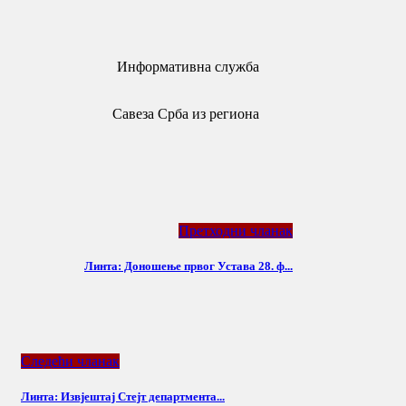
Информативна служба
Савеза Срба из региона
Претходни чланак
Линта: Доношење првог Устава 28. ф...
Следећи чланак
Линта: Извјештај Стејт департмента...