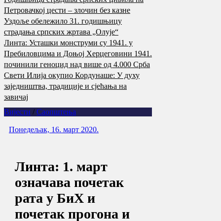
Петровачкој цести – злочин без казне
Уздоље обележило 31. годишњицу
страдања српских жртава „Олује“
Линта: Усташки монструми су 1941. у
Пребиловцима и Доњој Херцеговини 1941.
починили геноцид над више од 4.000 Срба
Свети Илија окупио Кордунаше: У духу
заједништва, традиције и сјећања на
завичај
Вијести
/
Саопштења
Понедељак, 16. март 2020.
Линта: 1. март
означава почетак
рата у БиХ и
почетак прогона и