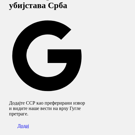
убијстава Срба
Додајте ССР као преферирани извор
и видите наше вести на врху Гугле
претраге.
Додај