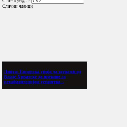
Current ye@r
*
Слични чланци
Линта: Европска унија да затражи од
Владе Хрватске да прекине са
рехабилитацијом усташтва...