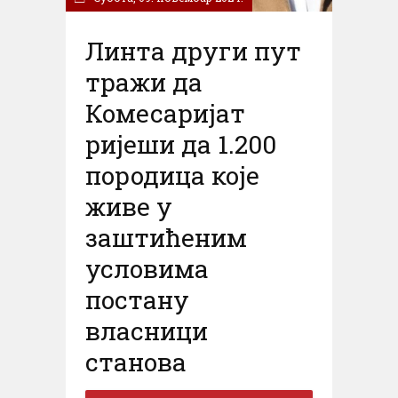
Линта други пут
тражи да
Комесаријат
ријеши да 1.200
породица које
живе у
заштићеним
условима
постану
власници
станова