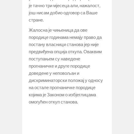
је тачно три мјесеца али, нажалост,
још нисам добио одговор са Ваше
стране.
Жалосна је чињеница да ове
породице годинама немају право да
постану власници станова јер није
предвиђена опција откупа. Оваквим
поступањем су наведене
прогнаничке и друге породице
доведене у неповољан и
дискриминаторски положај у односу
на остале прогнаничке породице
којима је Законом о избјеглицама
омогућен откуп станова.