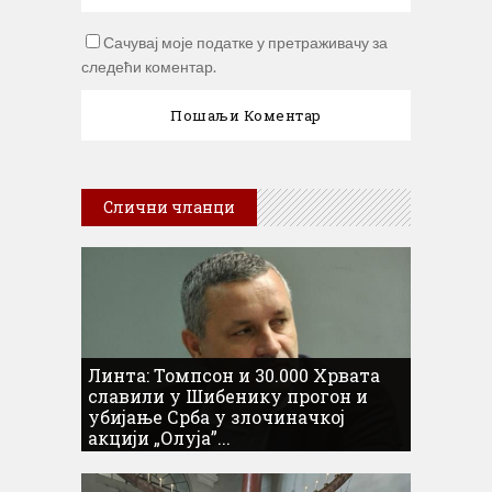
Сачувај моје податке у претраживачу за
следећи коментар.
Слични чланци
Линта: Томпсон и 30.000 Хрвата
славили у Шибенику прогон и
убијање Срба у злочиначкој
акцији „Олуја”...