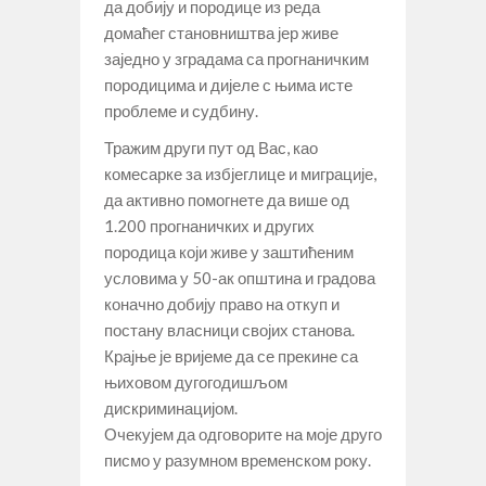
да добију и породице из реда
домаћег становништва јер живе
заједно у зградама са прогнаничким
породицима и дијеле с њима исте
проблеме и судбину.
Тражим други пут од Вас, као
комесарке за избјеглице и миграције,
да активно помогнете да више од
1.200 прогнаничких и других
породица који живе у заштићеним
условима у 50-ак општина и градова
коначно добију право на откуп и
постану власници својих станова.
Крајње је вријеме да се прекине са
њиховом дугогодишљом
дискриминацијом.
Очекујем да одговорите на моје друго
писмо у разумном временском року.