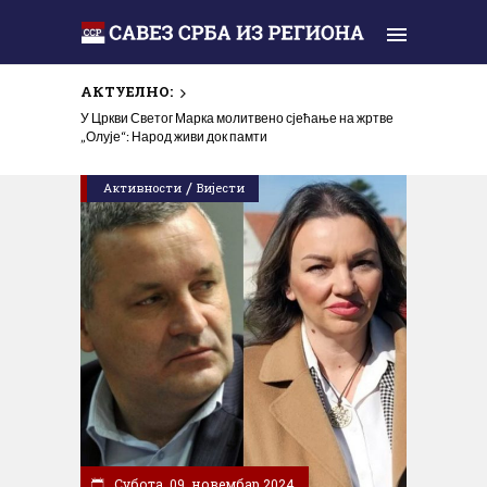
АКТУЕЛНО:
У Цркви Светог Марка молитвено сјећање на жртве
„Олује“: Народ живи док памти
/
Активности
Вијести
Субота, 09. новембар 2024.