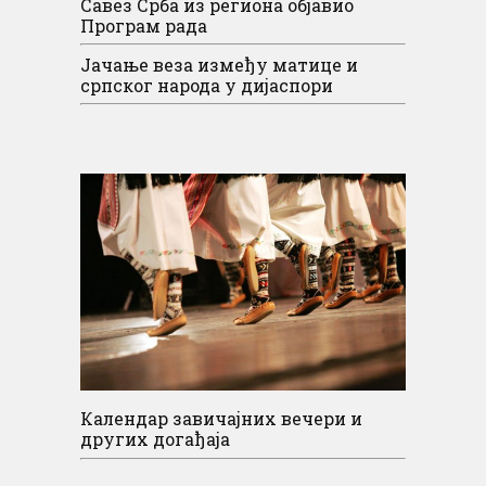
Савез Срба из региона објавио
Програм рада
Јачање веза између матице и
српског народа у дијаспори
Календар завичајних вечери и
других догађаја