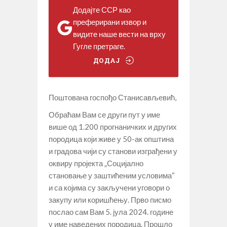
Додајте ССР као
преферирани извор и
видите наше вести на врху
Гугле претраге.
ДОДАЈ
Поштована госпођо Станисављевић,
Обраћам Вам се други пут у име
више од 1.200 прогнаничких и других
породица који живе у 50-ак општина
и градова чији су станови изграђени у
оквиру пројекта „Социјално
становање у заштићеним условима“
и са којима су закључени уговори о
закупу или коришћењу. Прво писмо
послао сам Вам 5. јула 2024. године
у име наведених породица. Прошло