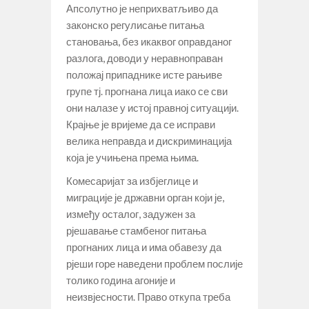
Апсолутно је неприхватљиво да
законско регулисање питања
становања, без икаквог оправданог
разлога, доводи у неравноправан
положај припаднике исте рањиве
групе тј. прогнана лица иако се сви
они налазе у истој правној ситуацији.
Крајње је вријеме да се исправи
велика неправда и дискриминација
која је учињена према њима.
Комесаријат за избјеглице и
миграције је државни орган који је,
између осталог, задужен за
рјешавање стамбеног питања
прогнаних лица и има обавезу да
рјеши горе наведени проблем послије
толико година агоније и
неизвјесности. Право откупа треба