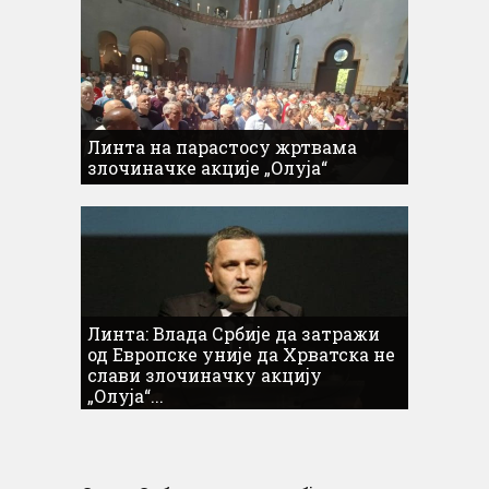
Линта на парастосу жртвама
злочиначке акције „Олуја“
Линта: Влада Србије да затражи
од Европске уније да Хрватска не
слави злочиначку акцију
„Олуја“...