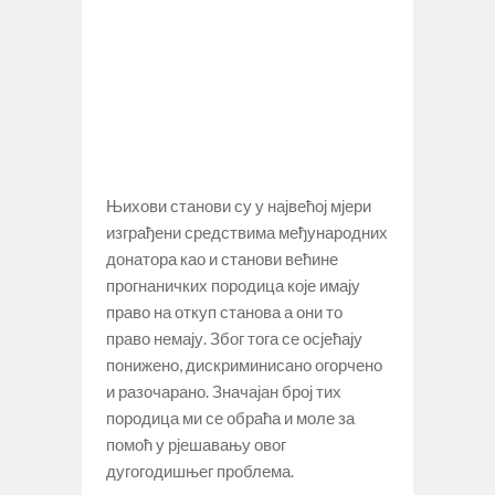
Њихови станови су у највећој мјери
изграђени средствима међународних
донатора као и станови већине
прогнаничких породица које имају
право на откуп станова а они то
право немају. Због тога се осјећају
понижено, дискриминисано огорчено
и разочарано. Значајан број тих
породица ми се обраћа и моле за
помоћ у рјешавању овог
дугогодишњег проблема.