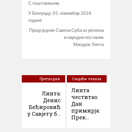
С поштовањем,
У Београду, 05. новембар 2024.
године
Предсједник Савеза Срба из региона
и народни посланик
Миодраг Линта
Претходни
Следећи чланак
чланак
Линта
Линта:
честитао
Денис
Дан
Бећировић
примирја:
у Савјету б...
Прек...