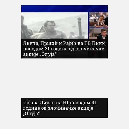
Линта, Пршић и Рајић на ТВ Пинк
поводом 31 године од злочиначке
акције „Олуја“
Изјава Линте на Н1 поводом 31
године од злочиначке акције
„Олуја“