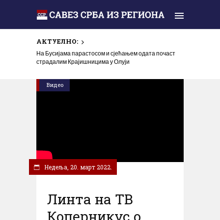
АКТУЕЛНО:
На Бусијама парастосом и сјећањем одата почаст
страдалим Крајишницима у Олуји
Видео
Недеља, 20. март 2022.
Линта на ТВ
Коперникус о