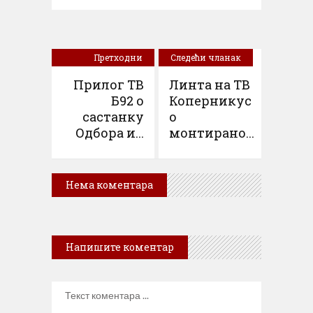
Претходни
Следећи чланак
чланак
Прилог ТВ
Линта на ТВ
Б92 о
Коперникус
састанку
о
Одбора и...
монтирано...
Нема коментара
Напишите коментар