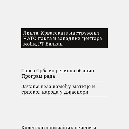
Линта: Хрватска је инструмент
НАТО пакта и западних центара
моћи, РТ Балкан
Савез Срба из региона објавио
Програм рада
Јачање веза између матице и
српског народа у дијаспори
Календар завичајних вечери и