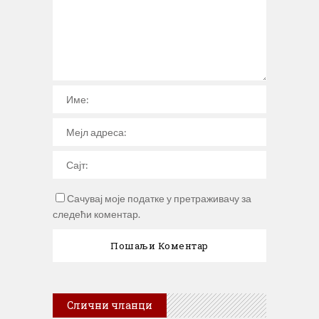
Сачувај моје податке у претраживачу за
следећи коментар.
Слични чланци