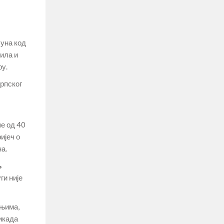
Буна код
вила и
ру.
српског
ше од 40
ијеч о
а.
љ
ги није
ењима,
никада