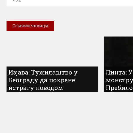
Слични чланци
Изјава: Тужилаштво у
Линта: 
Београду да покрене
монструм
истрагу поводом
Пребило
свједочења хрватског
Херцего
официра о убиству 500
починил
српских цивила...
више од 