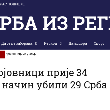
ГЛАС ПОДРШКЕ
Да се не заборави
Регион
Дијаспора
Спорт
алим Крајишницима у Олуји
ојовници прије 34
 начин убили 29 Срба