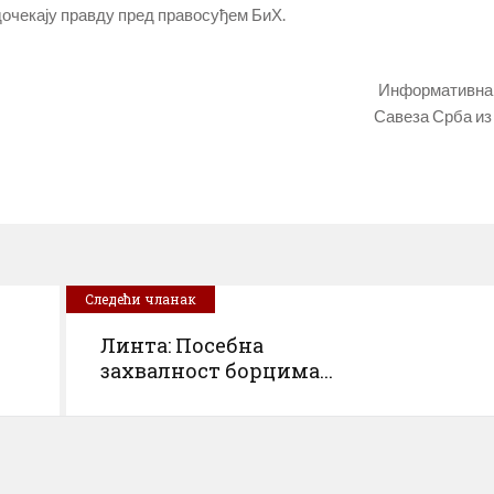
 дочекају правду пред правосуђем БиХ.
Информативна
Савеза Срба из
Следећи чланак
Линта: Посебна
захвалност борцима...