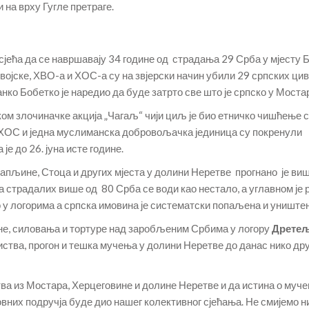
на врху Гугле претраге.
јећа да се навршавају 34 године од страдања 29 Срба у мјесту 
војске, ХВО-а и ХОС-а су на звјерски начин убили 29 српских ци
нко Бобетко је наредио да буде затрто све што је српско у Моста
ом злочиначке акција „Чагаљ“ чији циљ је био етничко чишћење 
О, ХОС и једна муслиманска добровољачка јединица су покренули
је до 26. јуна исте године.
Чапљине, Стоца и других мјеста у долини Неретве прогнано је ви
а страдалих више од 80 Срба се води као нестало, а углавном је р
о у логорима а српска имовина је систематски попаљена и уништен
не, силовања и тортуре над заробљеним Србима у логору
Дрете
ства, прогон и тешка мучења у долини Неретве до данас нико дру
ртва из Мостара, Херцеговине и долине Неретве и да истина о муч
овних подручја буде дио нашег колективног сјећања. Не смијемо 