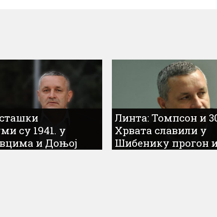
Усташки
Линта: Томпсон и 3
и су 1941. у
Хрвата славили у
вцима и Доњој
Шибенику прогон 
вини 1941.
убијање Срба у
и геноцид над
злочиначкој акцији
4.000 Срба...
„Олуја”...