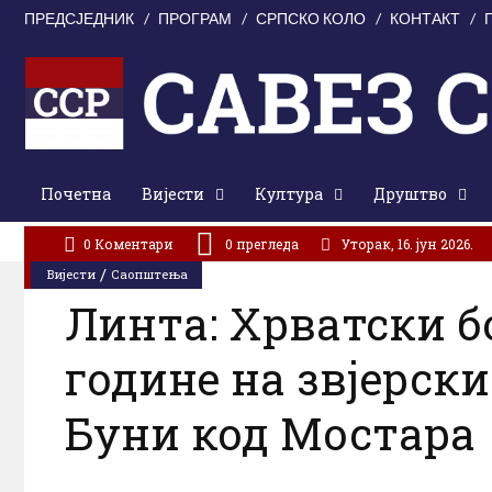
ПРЕДСЈЕДНИК
ПРОГРАМ
СРПСКО КОЛО
КОНТАКТ
Почетна
Вијести
Култура
Друштво
АКТУЕЛНО:
На Бусијама парастосом и сјећањем одата почаст страд
0 Коментари
0
прегледа
Уторак, 16. јун 2026.
/
Вијести
Саопштења
Линта: Хрватски б
године на звјерски
Буни код Мостара