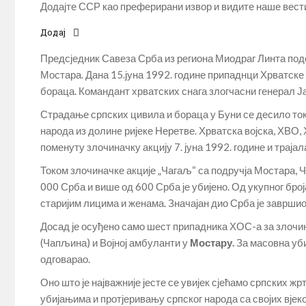
Додајте ССР као преферирани извор и видите наше вести 
Додај
Предсједник Савеза Срба из региона Миодраг Линта подс
Мостара. Дана 15.јуна 1992. године припаднци Хрватске 
бораца. Командант хрватских снага злогчасни генерал Ја
Страдање српских цивила и бораца у Буни се десило ток
народа из долинe ријеке Неретве. Хрватска војска, ХВ
поменуту злочиначку акцију 7. јуна 1992. године и трајала 
Током злочиначке акције „Чагаљ“ са подручја Мостара, 
000 Срба и више од 600 Срба је убијено. Од укупног број
старијим лицима и женама. Значајан дио Срба је заврши
Досад је осуђено само шест припадника ХОС-а за злочи
(Чапљина) и Војној амбуланти у
Мостару
.
За масовна уби
одговарао.
Оно што је најважније јесте се увијек сјећамо српских ж
убијањима и протјеривању српског народа са својих вјек