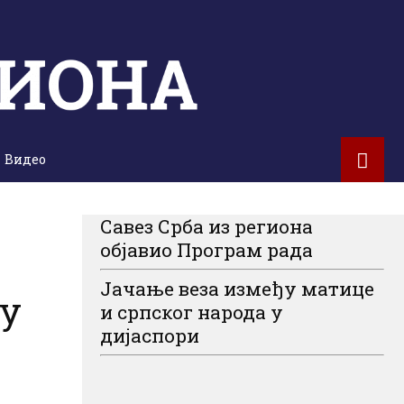
Видео
Савез Срба из региона
објавио Програм рада
Јачање веза између матице
 у
и српског народа у
дијаспори