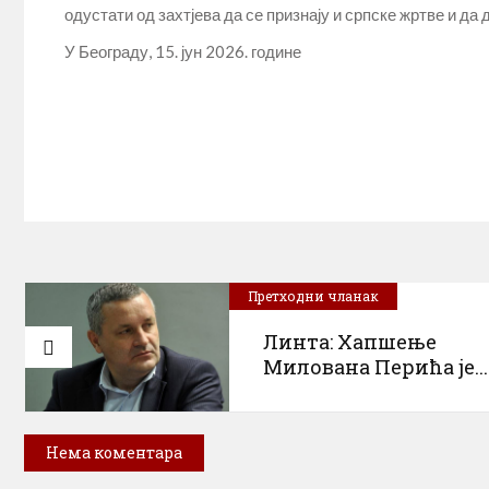
одустати од захтјева да се признају и српске жртве и да
У Београду, 15. јун 2026. године
Претходни чланак
Линта: Хапшење
Mилована Перића је...
Нема коментара