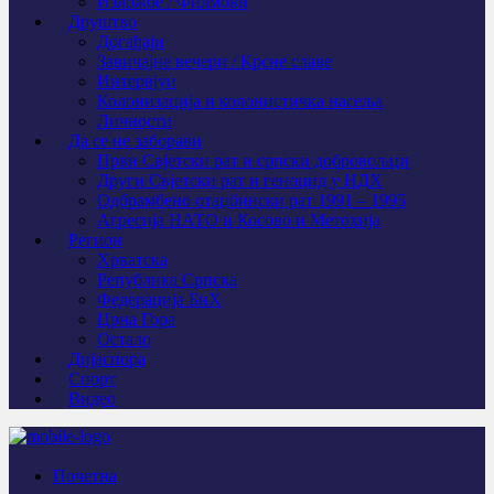
Изложбе / Филмови
Друштво
Догађаји
Завичајне вечери / Крсне славе
Интервјуи
Колонизација и колонистичка насеља
Личности
Да се не заборави
Први Свјeтски рат и српски добровољци
Други Свјетски рат и геноцид у НДХ
Одбрамбено отаџбински рат 1991 – 1995
Агресија НАТО и Косово и Метохија
Регион
Хрватска
Република Српска
Федерација БиХ
Црна Гора
Остало
Дијаспора
Спорт
Видео
Почетна