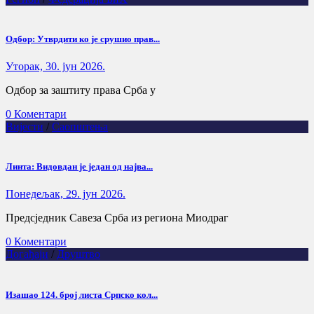
Одбор: Утврдити ко је срушио прав...
Уторак, 30. јун 2026.
Одбор за заштиту права Срба у
0 Коментари
Вијести
/
Саопштења
Линта: Видовдан је један од најва...
Понедељак, 29. јун 2026.
Предсједник Савеза Срба из региона Миодраг
0 Коментари
Догађаји
/
Друштво
Изашао 124. број листа Српско кол...