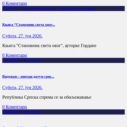
0 Коментари
Култура
/
Промоције књига / Књижевне вечери
Књига “Становник света овог...
Субота, 27. јун 2026.
Књига ''Становник света овог'', ауторке Гордане
0 Коментари
Догађаји
/
Друштво
Видован – митски датум српс...
Субота, 27. јун 2026.
Република Српска спрема се за обиљежавање
0 Коментари
Догађаји
/
Друштво