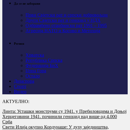
Да се не заборави
Први Свјeтски рат и српски добровољци
Други Свјетски рат и геноцид у НДХ
Одбрамбено отаџбински рат 1991 – 1995
Агресија НАТО и Косово и Метохија
Регион
Хрватска
Република Српска
Федерација БиХ
Црна Гора
Остало
Дијаспора
Спорт
Видео
АКТУЕЛНО:
Линта: Усташки монструми су 1941. у Пребиловцима и Доњој
Херцеговини 1941. починили геноцид над више од 4.000
Срба
Свети Илија окупио Кордунаше: У духу заједништва,