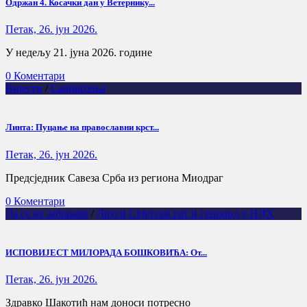
Одржан 4. Косачки дан у Ветернику...
Петак, 26. јун 2026.
У недељу 21. јуна 2026. године
0 Коментари
Вијести
/
Саопштења
Линта: Пуцање на православни крст...
Петак, 26. јун 2026.
Предсједник Савеза Срба из региона Миодраг
0 Коментари
Да се не заборави
/
Други Свјетски рат и геноцид у НДХ
ИСПОВИЈЕСТ МИЛОРАДА БОШКОВИЋА: От...
Петак, 26. јун 2026.
Здравко Шакотић нам доноси потресно