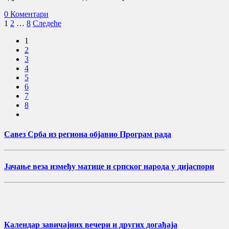
0 Коментари
Пагинација
1
2
…
8
Следеће
чланака
1
2
3
4
5
6
7
8
Савез Срба из региона објавио Програм рада
Јачање веза између матице и српског народа у дијаспори
Календар завичајних вечери и других догађаја