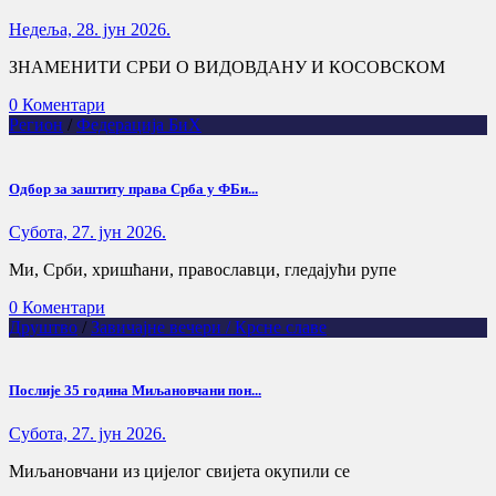
Недеља, 28. јун 2026.
ЗНАМЕНИТИ СРБИ О ВИДОВДАНУ И КОСОВСКОМ
0 Коментари
Регион
/
Федерација БиХ
Одбор за заштиту права Срба у ФБи...
Субота, 27. јун 2026.
Ми, Срби, хришћани, православци, гледајући рупе
0 Коментари
Друштво
/
Завичајне вечери / Крсне славе
Послије 35 година Миљановчани пон...
Субота, 27. јун 2026.
Миљановчани из цијелог свијета окупили се