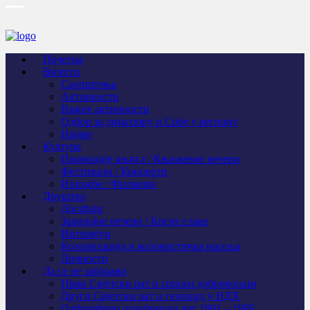
Почетна
Вијести
Саопштења
Активности
Важне активности
Одбор за дијаспору и Србе у региону
Најаве
Култура
Промоције књига / Књижевне вечери
Фестивали / Концерти
Изложбе / Филмови
Друштво
Догађаји
Завичајне вечери / Крсне славе
Интервјуи
Колонизација и колонистичка насеља
Личности
Да се не заборави
Први Свјeтски рат и српски добровољци
Други Свјетски рат и геноцид у НДХ
Одбрамбено отаџбински рат 1991 – 1995