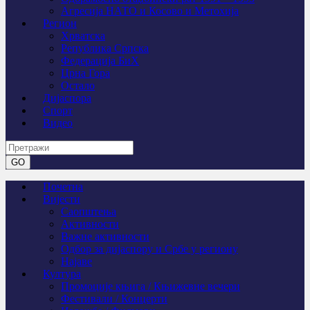
Агресија НАТО и Косово и Метохија
Регион
Хрватска
Република Српска
Федерација БиХ
Црна Гора
Остало
Дијаспора
Спорт
Видео
Почетна
Вијести
Саопштења
Активности
Важне активности
Одбор за дијаспору и Србе у региону
Најаве
Култура
Промоције књига / Књижевне вечери
Фестивали / Концерти