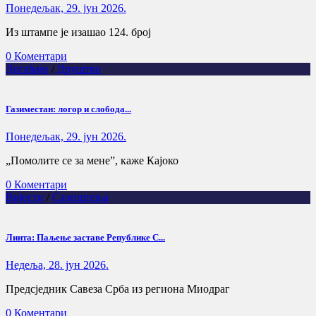
Понедељак, 29. јун 2026.
Из штампе је изашао 124. број
0 Коментари
Догађаји
/
Друштво
Газиместан: логор и слобода...
Понедељак, 29. јун 2026.
„Помолите се за мене”, каже Кајоко
0 Коментари
Вијести
/
Саопштења
Линта: Паљење заставе Републике С...
Недеља, 28. јун 2026.
Предсједник Савеза Срба из региона Миодраг
0 Коментари