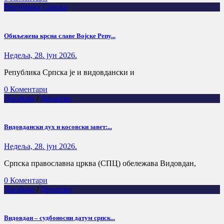
Република Српска
Обиљежена крсна славе Војске Репу...
Недеља, 28. јун 2026.
Република Српска је и видовдански и
0 Коментари
Догађаји
/
Друштво
Видовдански дух и косовски завет:...
Недеља, 28. јун 2026.
Српска православна црква (СПЦ) обележава Видовдан,
0 Коментари
Догађаји
/
Друштво
Видовдан – судбоносни датум српск...