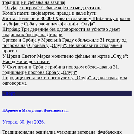
традиције и сјећања на завичај
„Олуја је погром“: Сећање које не сме да утихне
Комић памти своје мртве, правда и даље ћути
Линта: Томпсон и 30.000 Хрвата славили у Шибенику прогон
и убијање Срба у злочиначкој акцији „Олуја”
Штрбац: Три деценије без одговорности за убиство девет
крајишких бораца на Динари
Српска и Србија у Мркоњић Граду обиљежиле 31 годину од
погрома над Србима у „Олуји“; Не заборавити страдање и
прогон
У Цркви Светог Марка молитвено сјећање на жртве „Олује“:
Народ живи док памти
У Скупштини Србије трибина поводом обележавања 31.
годишњице прогона Срба у „Олуји“
Породице несталих и погинулих у „Олуји“ и даље трагају за
одговорима
Спорт
КАриоке и Мангулице: Деветнаест г...
Уторак, 30. јун 2026.
Традиционална ревијална утакмица ветерана, фудбалских