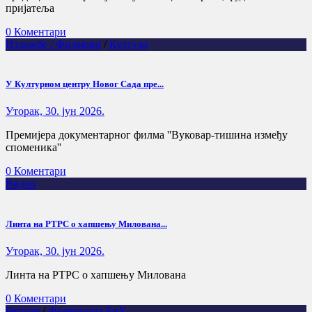
пријатеља
0 Коментари
Изложбе / Филмови
/
Култура
У Културном центру Новог Сада пре...
Уторак, 30. јун 2026.
Премијера документарног филма ''Вуковар-тишина између
споменика''
0 Коментари
Видео
Линта на РТРС о хапшењу Милована...
Уторак, 30. јун 2026.
Линта на РТРС о хапшењу Милована
0 Коментари
Регион
/
Федерација БиХ