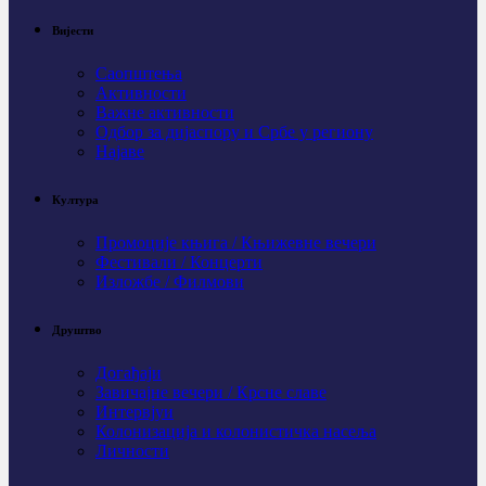
Вијести
Саопштења
Активности
Важне активности
Одбор за дијаспору и Србе у региону
Најаве
Култура
Промоције књига / Књижевне вечери
Фестивали / Концерти
Изложбе / Филмови
Друштво
Догађаји
Завичајне вечери / Крсне славе
Интервјуи
Колонизација и колонистичка насеља
Личности