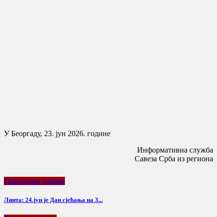
У Беоргаду, 23. јун 2026. године
Информативна служба
Савеза Срба из региона
Претходни чланак
Линта: 24.јун је Дан сјећања на 3...