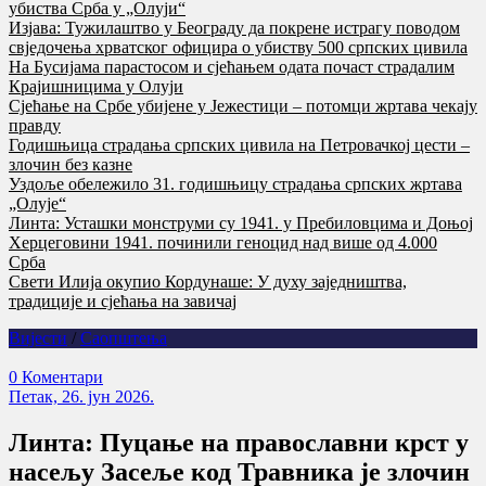
убиства Срба у „Олуји“
Изјава: Тужилаштво у Београду да покрене истрагу поводом
свједочења хрватског официра о убиству 500 српских цивила
На Бусијама парастосом и сјећањем одата почаст страдалим
Крајишницима у Олуји
Сјећање на Србе убијене у Јежестици – потомци жртава чекају
правду
Годишњица страдања српских цивила на Петровачкој цести –
злочин без казне
Уздоље обележило 31. годишњицу страдања српских жртава
„Олује“
Линта: Усташки монструми су 1941. у Пребиловцима и Доњој
Херцеговини 1941. починили геноцид над више од 4.000
Срба
Свети Илија окупио Кордунаше: У духу заједништва,
традиције и сјећања на завичај
Вијести
/
Саопштења
0 Коментари
Петак, 26. јун 2026.
Линта: Пуцање на православни крст у
насељу Засеље код Травника је злочин