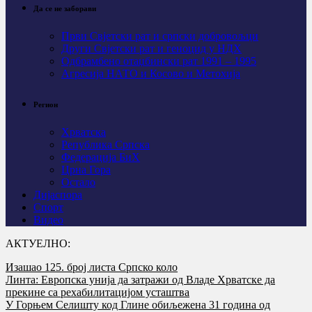
Да се не заборави
Први Свјeтски рат и српски добровољци
Други Свјетски рат и геноцид у НДХ
Одбрамбено отаџбински рат 1991 – 1995
Агресија НАТО и Косово и Метохија
Регион
Хрватска
Република Српска
Федерација БиХ
Црна Гора
Остало
Дијаспора
Спорт
Видео
АКТУЕЛНО:
Изашао 125. број листа Српско коло
Линта: Европска унија да затражи од Владе Хрватске да
прекине са рехабилитацијом усташтва
У Горњем Селишту код Глине обиљежена 31 година од