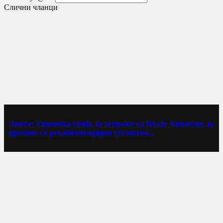
Слични чланци
Линта: Европска унија да затражи од Владе Хрватске да
прекине са рехабилитацијом усташтва...