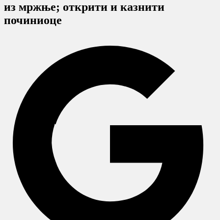
из мржње; открити и казнити
починиоце