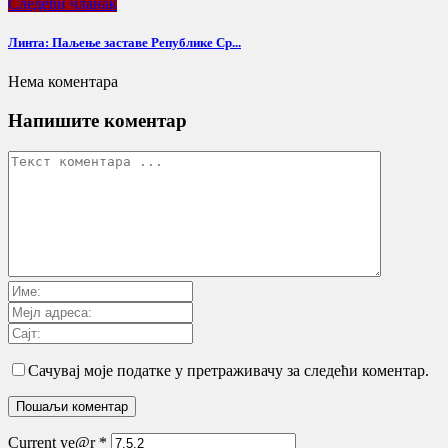
Следећи чланак
Линта: Паљење заставе Републике Ср...
Нема коментара
Напишите коментар
Сачувај моје податке у претраживачу за следећи коментар.
Current ye@r
*