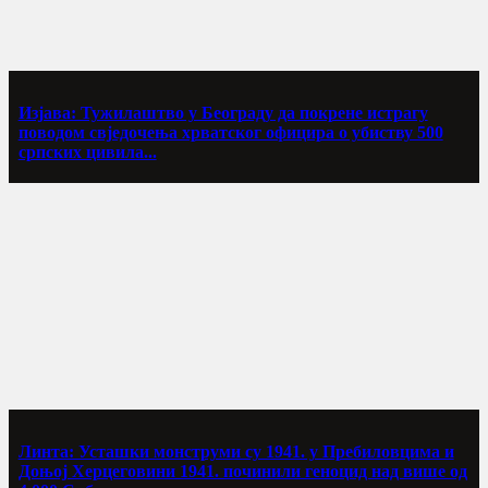
Изјава: Тужилаштво у Београду да покрене истрагу
поводом свједочења хрватског официра о убиству 500
српских цивила...
Линта: Усташки монструми су 1941. у Пребиловцима и
Доњој Херцеговини 1941. починили геноцид над више од