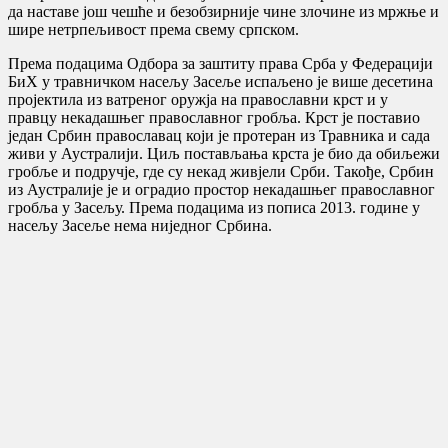
да наставе још чешће и безобзирније чине злочине из мржње и
шире нетрпељивост према свему српском.
Према подацима Одбора за заштиту права Срба у Федерацији
БиХ у травничком насељу Засеље испаљено је више десетина
пројектила из ватреног оружја на православни крст и у
правцу некадашњег православног гробља. Крст је поставио
један Србин православац који је протеран из Травника и сада
живи у Аустралији. Циљ постављања крста је био да обиљежи
гробље и подручје, где су некад живјели Срби. Такође, Србин
из Аустралије је и оградио простор некадашњег православног
гробља у Засељу. Према подацима из пописа 2013. године у
насељу Засеље нема ниједног Србина.