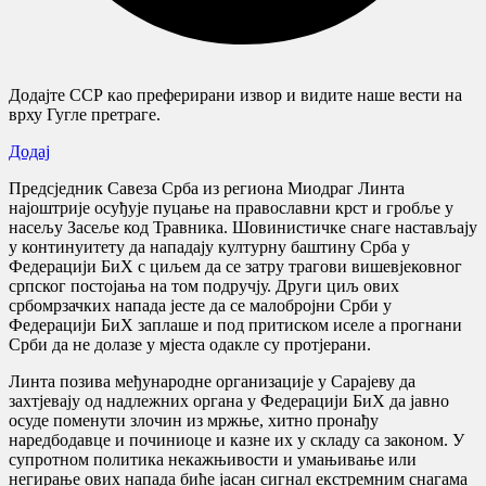
Додајте ССР као преферирани извор и видите наше вести на
врху Гугле претраге.
Додај
Предсједник Савеза Срба из региона Миодраг Линта
најоштрије осуђује пуцање на православни крст и гробље у
насељу Засеље код Травника. Шовинистичке снаге настављају
у континуитету да нападају културну баштину Срба у
Федерацији БиХ с циљем да се затру трагови вишевјековног
српског постојања на том подручју. Други циљ ових
србомрзачких напада јесте да се малобројни Срби у
Федерацији БиХ заплаше и под притиском иселе а прогнани
Срби да не долазе у мјеста одакле су протјерани.
Линта позива међународне организације у Сарајеву да
захтјевају од надлежних органа у Федерацији БиХ да јавно
осуде поменути злочин из мржње, хитно пронађу
наредбодавце и починиоце и казне их у складу са законом. У
супротном политика некажњивости и умањивање или
негирање ових напада биће јасан сигнал екстремним снагама