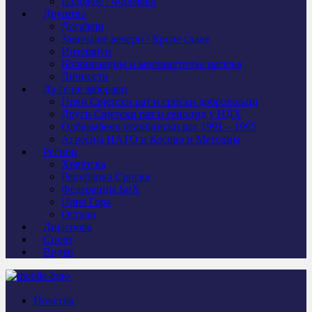
Изложбе / Филмови
Друштво
Догађаји
Завичајне вечери / Крсне славе
Интервјуи
Колонизација и колонистичка насеља
Личности
Да се не заборави
Први Свјeтски рат и српски добровољци
Други Свјетски рат и геноцид у НДХ
Одбрамбено отаџбински рат 1991 – 1995
Агресија НАТО и Косово и Метохија
Регион
Хрватска
Република Српска
Федерација БиХ
Црна Гора
Остало
Дијаспора
Спорт
Видео
Почетна