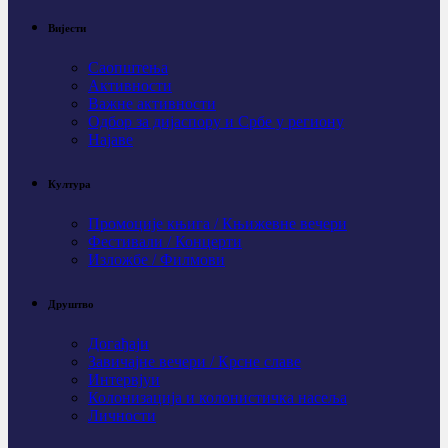
Вијести
Саопштења
Активности
Важне активности
Одбор за дијаспору и Србе у региону
Најаве
Култура
Промоције књига / Књижевне вечери
Фестивали / Концерти
Изложбе / Филмови
Друштво
Догађаји
Завичајне вечери / Крсне славе
Интервјуи
Колонизација и колонистичка насеља
Личности