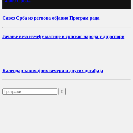
4.000 Срба...
Савез Срба из региона објавио Програм рада
Јачање веза између матице и српског народа у дијаспори
Календар завичајних вечери и других догађаја