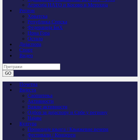
Агресија НАТО и Косово и Метохија
Регион
Хрватска
Република Српска
Федерација БиХ
Црна Гора
Остало
Дијаспора
Спорт
Видео
Почетна
Вијести
Саопштења
Активности
Важне активности
Одбор за дијаспору и Србе у региону
Најаве
Култура
Промоције књига / Књижевне вечери
Фестивали / Концерти