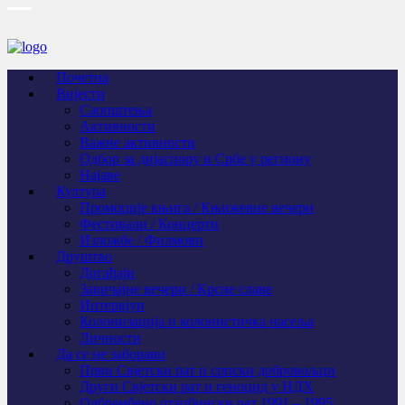
Почетна
Вијести
Саопштења
Активности
Важне активности
Одбор за дијаспору и Србе у региону
Најаве
Култура
Промоције књига / Књижевне вечери
Фестивали / Концерти
Изложбе / Филмови
Друштво
Догађаји
Завичајне вечери / Крсне славе
Интервјуи
Колонизација и колонистичка насеља
Личности
Да се не заборави
Први Свјeтски рат и српски добровољци
Други Свјетски рат и геноцид у НДХ
Одбрамбено отаџбински рат 1991 – 1995