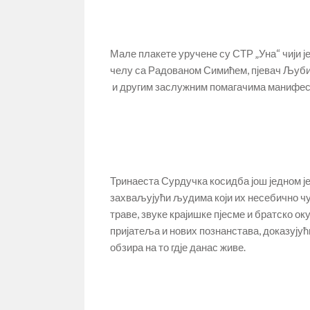
Мале плакете уручене су СТР „Уна“ чији ј
челу са Радованом Симићем, пјевач Љуби
и другим заслужним помагачима манифес
Тринаеста Сурдучка косидба још једном ј
захваљујући људима који их несебично чу
траве, звуке крајишке пјесме и братско ок
пријатеља и нових познанстава, доказујући
обзира на то гдје данас живе.