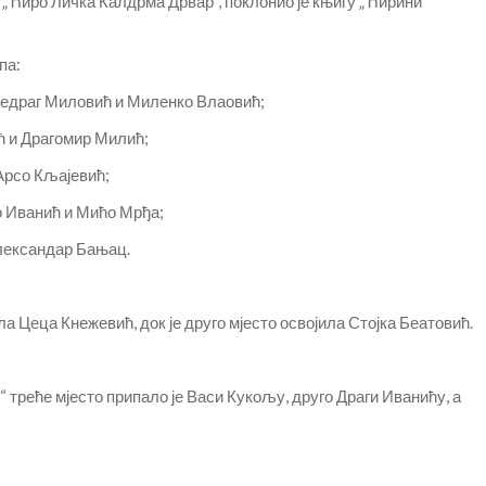
 „Ћиро Личка Калдрма Дрвар“, поклонио је књигу „Ћирини
па:
редраг Миловић и Миленко Влаовић;
ћ и Драгомир Милић;
Арсо Кљајевић;
о Иванић и Мићо Мрђа;
Александар Бањац.
а Цеца Кнежевић, док је друго мјесто освојила Стојка Беатовић.
треће мјесто припало је Васи Кукољу, друго Драги Иванићу, а