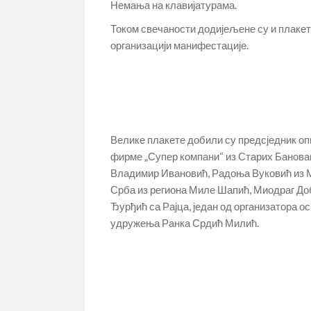
Немања на клавијатурама.
Током свечаности додијељене су и плакет
организацији манифестације.
Велике плакете добили су предсједник о
фирме „Супер компани“ из Старих Бановац
Владимир Ивановић, Радоња Вуковић из М
Срба из региона Миле Шапић, Миодраг До
Ђурђић са Рајца, један од организатора о
удружења Ранка Срдић Милић.