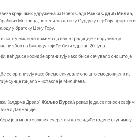
Савеза крајишких удружења из Новог Сада
Ранка Срдић Милић
,
а, браћи из Мојковца, пожељела да се у Сурдуку осјећају пријатно и
да оду у братску Црну Гору.
и поштујемо и да држимо до наше традиције – поручила је
ајни збор на Буковцу који ће бити одржан 20. јуна.
ји, већ да се косидбе организују како би се сачувало оно што је
дбе се организују како бисмо сачували оно што смо донијели из
илије сунце гријало – истакла је Милићева.
чка Калдрма Дрвар“
Жељко Бурсаћ
рекао је да се поноси својим
Лике и Далмације.
ру још много оваквих сусрета и да се идуће године окупимо у