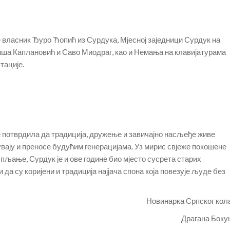
е власник Ђуро Ћопић из Сурдука, Мјесној заједници Сурдук на
ша Каплановић и Саво Миодраг, као и Немања на клавијатурама
тације.
е потврдила да традиција, дружење и завичајно насљеђе живе
вају и преносе будућим генерацијама. Уз мирис свјеже покошене
упљање, Сурдук је и ове године био мјесто сусрета старих
 да су коријени и традиција најјача спона која повезује људе без
Новинарка Српског кол
Драгана Боку