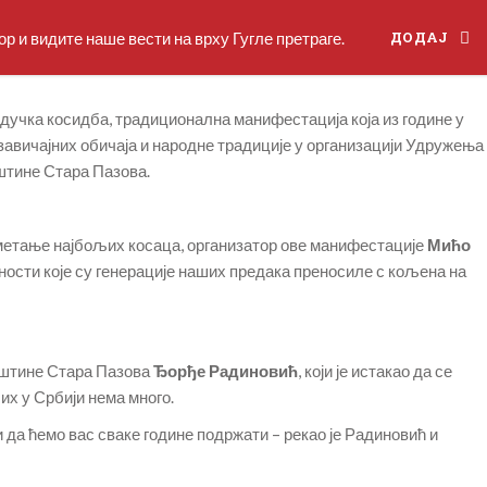
р и видите наше вести на врху Гугле претраге.
ДОДАЈ
урдучка косидба, традиционална манифестација која из године у
авичајних обичаја и народне традиције у организацији Удружења
штине Стара Пазова.
дметање најбољих косаца, организатор ове манифестације
Мићо
дности које су генерације наших предака преносиле с кољена на
пштине Стара Пазова
Ђорђе Радиновић
, који је истакао да се
их у Србији нема много.
и да ћемо вас сваке године подржати – рекао је Радиновић и