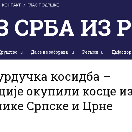
КОНТАКТ
ГЛАС ПОДРШКЕ
Друштво
Да се не заборави
Регион
Дијаспор
, 16. јун 2026.
урдучка косидба –
ције окупили косце и
лике Српске и Црне