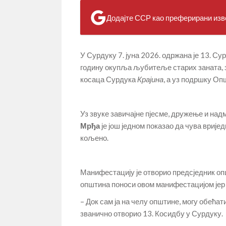
Додајте ССР као преферирани изво
У Сурдуку 7. јуна 2026. одржана је 13. С
годину окупља љубитеље старих заната, з
косаца Сурдука
Крајина
, а уз подршку Оп
Уз звуке завичајне пјесме, дружење и на
Мрђа
је још једном показао да чува врије
кољено.
Манифестацију је отворио предсједник о
општина поноси овом манифестацијом јер 
– Док сам ја на челу општине, могу обећат
званично отворио 13. Косидбу у Сурдуку.