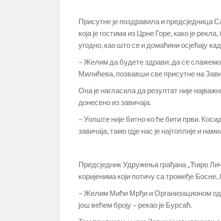
Присутне је поздравила и предсједница 
која је гостима из Црне Горе, како је рекл
угодно, као што се и домаћини осјећају ка
– Желим да будете здрави, да се слажемо 
Милићева, позвавши све присутне на Завич
Она је нагласила да резултат није најважни
донесено из завичаја.
– Уопште није битно ко ће бити први. Коси
завичаја, тамо гдје нас је најтоплије и нам
Предсједник Удружења грађана „Ћиро Ли
коријенима који потичу са тромеђе Босне, 
– Желим Мићи Мрђи и Организационом одбо
још већем броју – рекао је Бурсаћ.