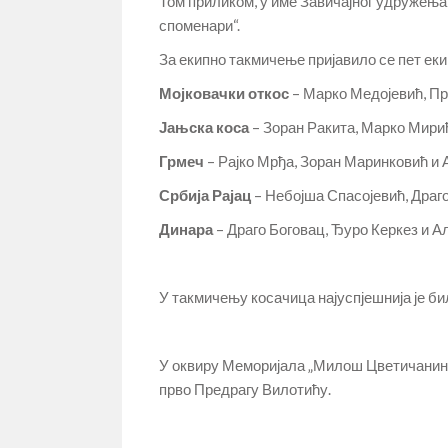
Том приликом, у име Завичајног удружења
споменари“.
За екипно такмичење пријавило се пет еки
Мојковачки откос
– Марко Медојевић, П
Јањска коса
– Зоран Ракита, Марко Мири
Грмеч
– Рајко Мрђа, Зоран Маринковић и 
Србија Рајац
– Небојша Спасојевић, Драг
Динара
– Драго Боговац, Ђуро Керкез и 
У такмичењу косачица најуспјешнија је бил
У оквиру Меморијала „Милош Цветичанин“ 
прво Предрагу Вилотићу.