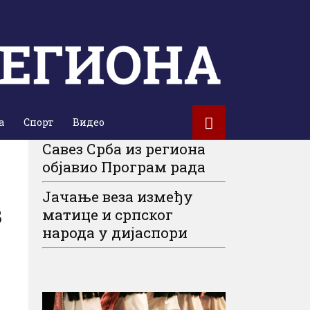
а
Спорт
Видео
Савез Срба из региона
објавио Програм рада
Јачање веза између
з
матице и српског
народа у дијаспори