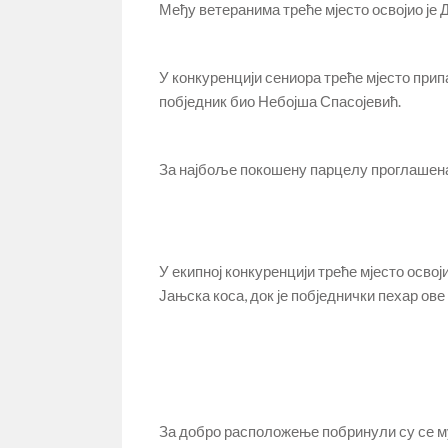
Међу ветеранима треће мјесто освојио је Д
У конкуренцији сениора треће мјесто прип
побједник био Небојша Спасојевић.
За најбоље покошену парцелу проглашена
У екипној конкуренцији треће мјесто освоји
Јањска коса, док је побједнички пехар ове
За добро расположење побринули су се м