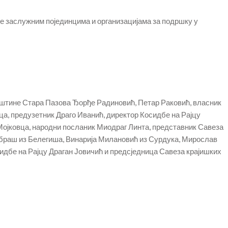
е заслужним појединцима и организацијама за подршку у
пштине Стара Пазова Ђорђе Радиновић, Петар Раковић, власник
а, предузетник Драго Иванић, директор Косидбе на Рајцу
ојковца, народни посланик Миодраг Линта, представник Савеза
браш из Белегиша, Винарија Милановић из Сурдука, Мирослав
сидбе на Рајцу Драган Јовичић и предсједница Савеза крајишких