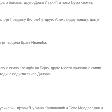
раго Боговац, друго Драго Иванић, а прво Ђуро Керкез.
ало је Предрагу Вилотићу, друго Александру Бањцу, док је
 је парцела Драге Иванића.
ла је екипа Косидба на Рајцу, друго мјесто припало је екипи
 године подигла екипа Динара.
узичари – пјевач Љубиша Каплановић и Саво Миодраг, као и