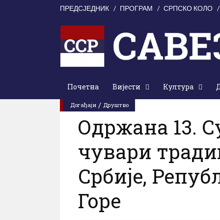
ПРЕДСЈЕДНИК
ПРОГРАМ
СРПСКО КОЛО
Почетна
Вијести
Култура
0 Коментари
0
прегледа
Уторак
/
Догађаји
Друштво
Одржана 13. С
чувари тради
Србије, Репуб
Горе