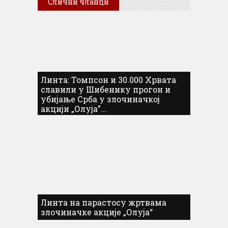
Слични чланци
Линта: Томпсон и 30.000 Хрвата
славили у Шибенику прогон и
убијање Срба у злочиначкој
акцији „Олуја”...
Линта на парастосу жртвама
злочиначке акције „Олуја“