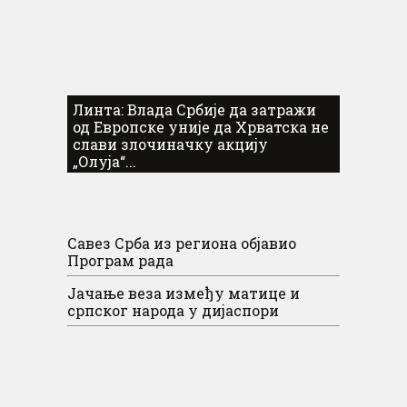
Линта: Влада Србије да затражи
од Европске уније да Хрватска не
слави злочиначку акцију
„Олуја“...
Савез Срба из региона објавио
Програм рада
Јачање веза између матице и
српског народа у дијаспори