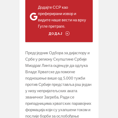
Додајте ССР као
преферирани извор и
видите наше вести на врху
Гугле претраге.
ДОДАЈ
Предсједник Одбора за дијаспору и
Србе у региону Скупштине Србије
Миодраг Линта оцјењује да одлука
Владе Хрватске да помогне
подношење више од 5.000 тужби
против Србије представља још један
у низу непријатељских аката
званичног Загреба. Ради се
припадницима хрватских паравојних
формација који су ухапшени током и
послије борби за ослобођење