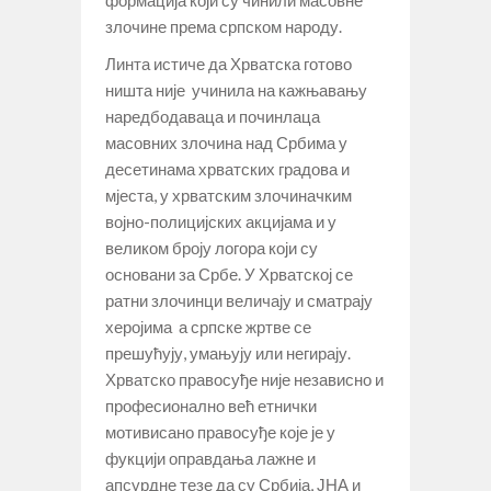
злочине према српском народу.
Линта истиче да Хрватска готово
ништа није учинила на кажњавању
наредбодаваца и починлаца
масовних злочина над Србима у
десетинама хрватских градова и
мјеста, у хрватским злочиначким
војно-полицијских акцијама и у
великом броју логора који су
основани за Србе. У Хрватској се
ратни злочинци величају и сматрају
херојима а српске жртве се
прешућују, умањују или негирају.
Хрватско правосуђе није независно и
професионално већ етнички
мотивисано правосуђе које је у
фукцији оправдања лажне и
апсурдне тезе да су Србија, ЈНА и