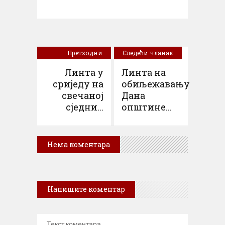
Претходни
Следећи чланак
чланак
Линта у
Линта на
сриједу на
обиљежавању
свечаној
Дана
сједни...
општине...
Нема коментара
Напишите коментар