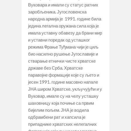
Вуковара и имали су статус ратних
заробљеника. Југословенска
народна армија је 1991. године била
једина легална оружана сила која је
имала уставну обавезу да брани мир
и уставни поредак од усташког
режима Фрање Туђмана чији је циљ
био насилно рушење Југославије и
стварање етнички чисте хрватске
државе без Срба. Хрватске
паравојне формације које су љето и
јесен 1991. године масовно напале
ЈНА широм Хрватске, укључујући и у
Вуковар, имале су на челу усташку
шаховницу која почиње са првим
бијелим пољем. ЈНА је водила
одбрамбени рат и хапсила је
припаднике хрватских нелегалних
формација који су чинили масовне