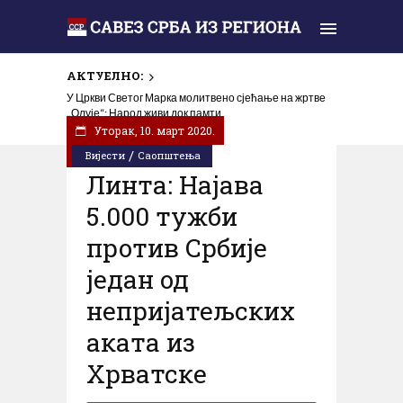
АКТУЕЛНО:
У Цркви Светог Марка молитвено сјећање на жртве
„Олује“: Народ живи док памти
Уторак, 10. март 2020.
/
Вијести
Саопштења
Линта: Најава
5.000 тужби
против Србије
један од
непријатељских
аката из
Хрватске