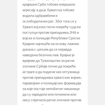
крајишки Срби тобоже извршили
агресију а да је Хрватска тобоже
водила одбрамбени и
ослободилачки рат. Због тога се у
Хрватској констатно покрећу судски
поступци против припадника ЈНА и
војске и полиције Републике Српске
Крајине најчешће на основу лажних
доказа с циљем да се оправда
наведена безочна лаж. Крајње је
вријеме да Тужилаштво за ратне
злочине Србије почне да покреће
истраге и да подигне низ оптужница
против припадника хрватских војних,
паравојних и полицијских формација
за које постоје непобитне чињенице
да су наредили или починили или
нису спречили ратне злочине против