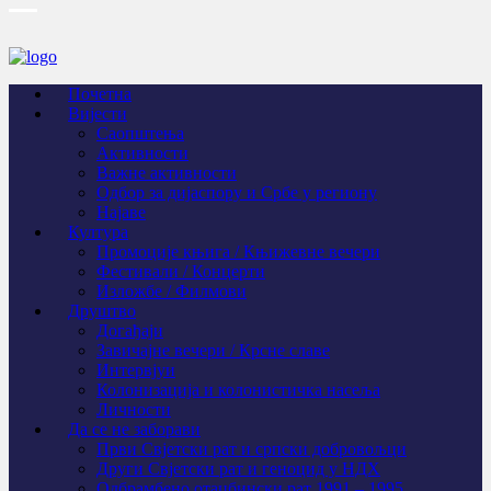
Почетна
Вијести
Саопштења
Активности
Важне активности
Одбор за дијаспору и Србе у региону
Најаве
Култура
Промоције књига / Књижевне вечери
Фестивали / Концерти
Изложбе / Филмови
Друштво
Догађаји
Завичајне вечери / Крсне славе
Интервјуи
Колонизација и колонистичка насеља
Личности
Да се не заборави
Први Свјeтски рат и српски добровољци
Други Свјетски рат и геноцид у НДХ
Одбрамбено отаџбински рат 1991 – 1995