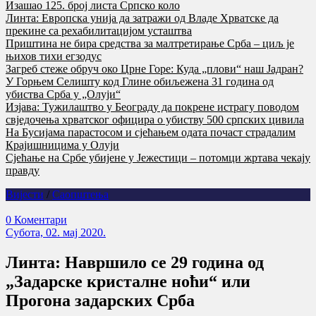
Изашао 125. број листа Српско коло
Линта: Европска унија да затражи од Владе Хрватске да
прекине са рехабилитацијом усташтва
Приштина не бира средства за малтретирање Срба – циљ је
њихов тихи егзодус
Загреб стеже обруч око Црне Горе: Куда „плови“ наш Јадран?
У Горњем Селишту код Глине обиљежена 31 година од
убиства Срба у „Олуји“
Изјава: Тужилаштво у Београду да покрене истрагу поводом
свједочења хрватског официра о убиству 500 српских цивила
На Бусијама парастосом и сјећањем одата почаст страдалим
Крајишницима у Олуји
Сјећање на Србе убијене у Јежестици – потомци жртава чекају
правду
Вијести
/
Саопштења
0 Коментари
Субота, 02. мај 2020.
Линта: Навршило се 29 година од
„Задарске кристалне ноћи“ или
Прогона задарских Срба