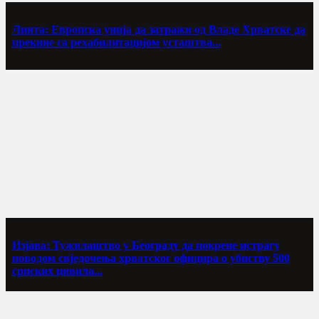
Линта: Европска унија да затражи од Владе Хрватске да
прекине са рехабилитацијом усташтва...
Изјава: Тужилаштво у Београду да покрене истрагу
поводом свједочења хрватског официра о убиству 500
српских цивила...