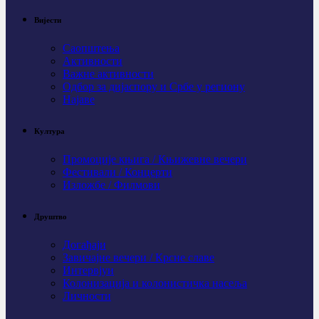
Вијести
Саопштења
Активности
Важне активности
Одбор за дијаспору и Србе у региону
Најаве
Култура
Промоције књига / Књижевне вечери
Фестивали / Концерти
Изложбе / Филмови
Друштво
Догађаји
Завичајне вечери / Крсне славе
Интервјуи
Колонизација и колонистичка насеља
Личности