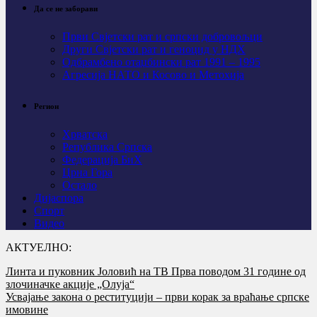
Да се не заборави
Први Свјeтски рат и српски добровољци
Други Свјетски рат и геноцид у НДХ
Одбрамбено отаџбински рат 1991 – 1995
Агресија НАТО и Косово и Метохија
Регион
Хрватска
Република Српска
Федерација БиХ
Црна Гора
Остало
Дијаспора
Спорт
Видео
АКТУЕЛНО:
Линта и пуковник Јоловић на ТВ Прва поводом 31 године од
злочиначке акције „Олуја“
Усвајање закона о реституцији – први корак за враћање српске
имовине