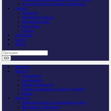
Агресија НАТО и Косово и Метохија
Регион
Хрватска
Република Српска
Федерација БиХ
Црна Гора
Остало
Дијаспора
Спорт
Видео
Почетна
Вијести
Саопштења
Активности
Важне активности
Одбор за дијаспору и Србе у региону
Најаве
Култура
Промоције књига / Књижевне вечери
Фестивали / Концерти