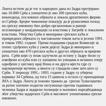
Линта истиче да је тог и наредних дана из Задра протјерано
око 10.000 Срба а уништено је око 200 српских кућа,
викендица, пословних објеката и локала друштвених фирми
из Србије. Бројне чињенице показују да је рушилачки поход
на српску имовину био добро организован и раније
испланиран у координацији са властима у Загребу и локалним
властима. Убијства Срба и минирање српских кућа и
привредних објеката су настављени током љета и јесени 1991.
и током 1992. године Према подацима градске Комисије за
попис сруђених кућа у ужем дијелу Задра је минирано и
уништено око 470 српских кућа и других објеката за вријеме
рата. Срби који су ипак одлучили да остану у Задру били су
извођени из кућа или су хапшени по улицама и везаних очију
одвођени у циглану крај Нина и на друга мјеста гдје су
најсвирепије мучени, а многи су страдали само зато што су
Срби. У периоду 1991.- 1993. године у Задру су убијена
најмање 34 Србина, од тога 15 цивила а остало су припадници
ЈНА у Задру. Линта је поново тражио да српско Тужилаштво
за ратне злочине подигне оптужнице против тадашњих
челника Задра и задарске полиције и њихових наредбодаваца
због убијства задарских Срба и масовног уништавања српске
имовине.