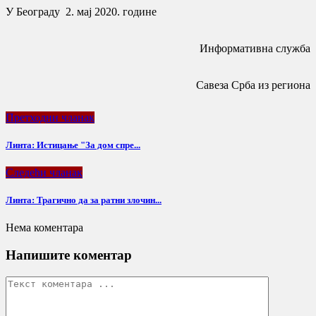
У Београду 2. мај 2020. године
Информативна служба
Савеза Срба из региона
Претходни чланак
Линта: Истицање "За дом спре...
Следећи чланак
Линта: Трагично да за ратни злочин...
Нема коментара
Напишите коментар