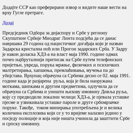
Додајте ССР као преферирани извор и видите наше вести на
врху Гугле претраге.
Додај
Предсједник Oдбора за дијаспору и Србе у региону
Скупштине Србије Mиодраг Линта подсјећа да се данас
навршава 29 година од нацистичког догађаја који је назван
Задарска кристална ноћ или Прогон задарских Срба. У Задру
je након доласка ХДЗ-а на власт маја 1990. године одмах
почео најбруталнији притисак на Србе путем телефонских
пријетњи, увреда, порука мржње, физичких и психичких
малтретирања, хапшења, премлаћивања, мучења па до
убијстава. Врхунац обрачуна са Србима десио се 02. маја 1991.
године када је разјарена руља, која је била наоружана
моткама, шипкама и другим предметима, одлучила да се
обрачуна са Србима и уништи њихову имовину Дивља руља,
коју су предводили локални челици ХДЗ-а, је пјевала усташке
пјесме и узвикивала усташке пароле и друге србомрзачке
поруке. Такође, током минирања употребљена је и велика
количина експлозива који се у то вријеме налазио једино у
посједу полиције и која није ништа учинила да зашттити Србе
и српску имовину.