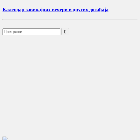
Календар завичајних вечери и других догађаја