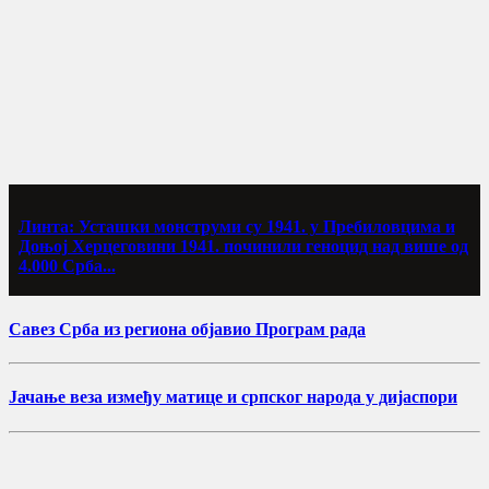
Линта: Усташки монструми су 1941. у Пребиловцима и
Доњој Херцеговини 1941. починили геноцид над више од
4.000 Срба...
Савез Срба из региона објавио Програм рада
Јачање веза између матице и српског народа у дијаспори