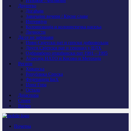
Изложбе / Филмови
Друштво
Догађаји
Завичајне вечери / Крсне славе
Интервјуи
Колонизација и колонистичка насеља
Личности
Да се не заборави
Први Свјeтски рат и српски добровољци
Други Свјетски рат и геноцид у НДХ
Одбрамбено отаџбински рат 1991 – 1995
Агресија НАТО и Косово и Метохија
Регион
Хрватска
Република Српска
Федерација БиХ
Црна Гора
Остало
Дијаспора
Спорт
Видео
Почетна