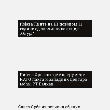
Изјава Линте на Н1 поводом 31
године од злочиначке акције
„Олуја“
Линта: Хрватска је инструмент
НАТО пакта и западних центара
моћи, РТ Балкан
Савез Срба из региона објавио