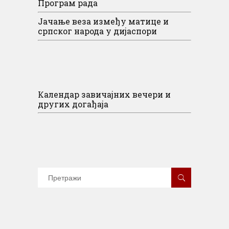
Програм рада
Јачање веза између матице и
српског народа у дијаспори
Календар завичајних вечери и
других догађаја