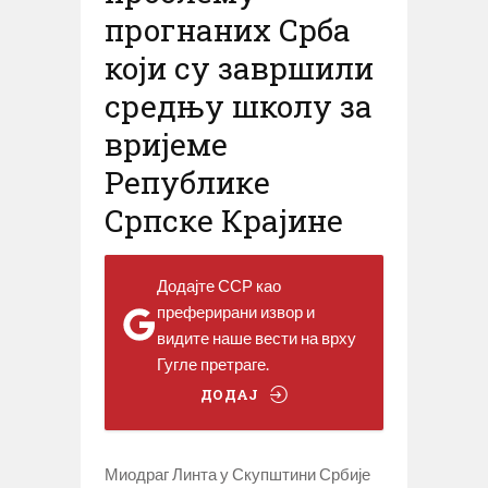
прогнаних Срба
који су завршили
средњу школу за
вријеме
Републике
Српске Крајине
Додајте ССР као
преферирани извор и
видите наше вести на врху
Гугле претраге.
ДОДАЈ
Миодраг Линта у Скупштини Србије