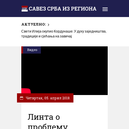
АКТУЕЛНО:
Свети Илија окупио Кордунаше: У духу заједништва,
традиције и сјећања на завичај
Видео
Четвртак, 05. април 2018.
Линта о
проблему