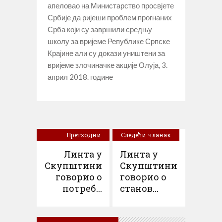
апеловао на Министарство просвјете
Србије да ријеши проблем прогнаних
Срба који су завршили средњу
школу за вријеме Републике Српске
Крајине али су докази уништени за
вријеме злочиначке акције Олуја, 3.
април 2018. године
Претходни
Следећи чланак
чланак
Линта у
Линта у
Скупштини
Скупштини
говорио о
говорио о
потреб...
станов...