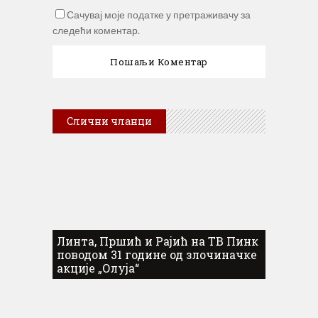
Сачувај моје податке у претраживачу за
следећи коментар.
Слични чланци
Линта, Пршић и Рајић на ТВ Пинк
поводом 31 године од злочиначке
акције „Олуја“