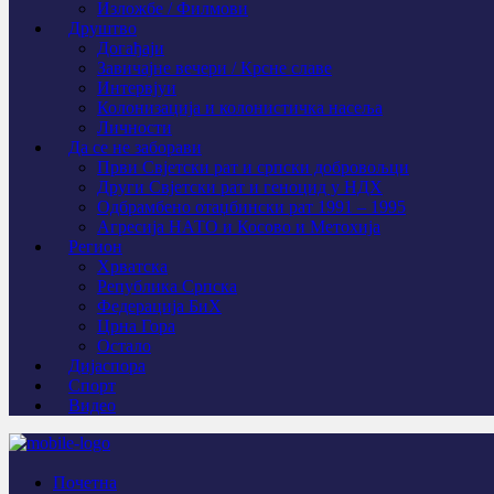
Изложбе / Филмови
Друштво
Догађаји
Завичајне вечери / Крсне славе
Интервјуи
Колонизација и колонистичка насеља
Личности
Да се не заборави
Први Свјeтски рат и српски добровољци
Други Свјетски рат и геноцид у НДХ
Одбрамбено отаџбински рат 1991 – 1995
Агресија НАТО и Косово и Метохија
Регион
Хрватска
Република Српска
Федерација БиХ
Црна Гора
Остало
Дијаспора
Спорт
Видео
Почетна