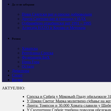
Да се не заборави
Први Свјeтски рат и српски добровољци
Други Свјетски рат и геноцид у НДХ
Одбрамбено отаџбински рат 1991 – 1995
Агресија НАТО и Косово и Метохија
Регион
Хрватска
Република Српска
Федерација БиХ
Црна Гора
Остало
Дијаспора
Спорт
Видео
АКТУЕЛНО:
Српска и Србија у Мркоњић Граду обиљежиле 31 
У Цркви Светог Марка молитвено сјећање на жр
Линта: Томпсон и 30.000 Хрвата славили у Шибе
У Скупштини Србије трибина поводом обележав