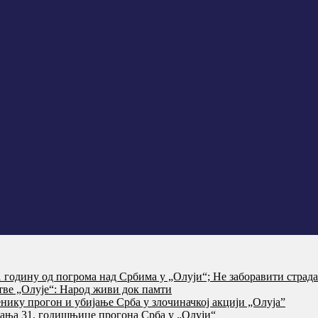
годину од погрома над Србима у „Олуји“; Не заборавити страд
тве „Олује“: Народ живи док памти
нику прогон и убијање Срба у злочиначкој акцији „Олуја”
ања 31. годишњице прогона Срба у „Олуји“