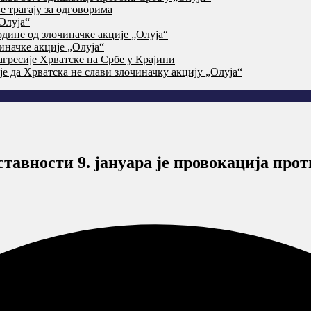
 трагају за одговорима
Олуја“
дине од злочиначке акције „Олуја“
начке акције „Олуја“
агресије Хрватске на Србе у Крајини
је да Хрватска не слави злочиначку акцију „Олуја“
ставности 9. јануара је провокација про