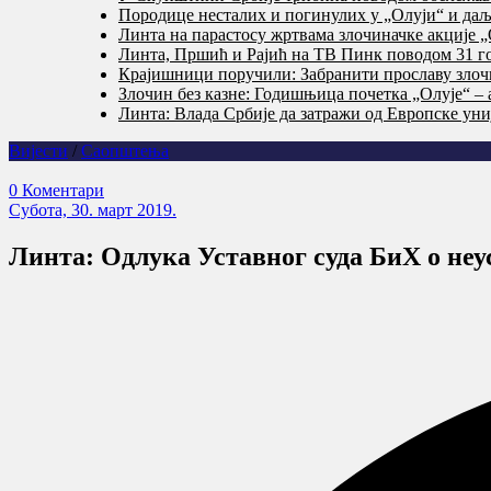
Породице несталих и погинулих у „Олуји“ и даље
Линта на парастосу жртвама злочиначке акције „
Линта, Пршић и Рајић на ТВ Пинк поводом 31 го
Крајишници поручили: Забранити прославу злочи
Злочин без казне: Годишњица почетка „Олује“ – 
Линта: Влада Србије да затражи од Европске уни
Вијести
/
Саопштења
0 Коментари
Субота, 30. март 2019.
Линта: Одлука Уставног суда БиХ о неу