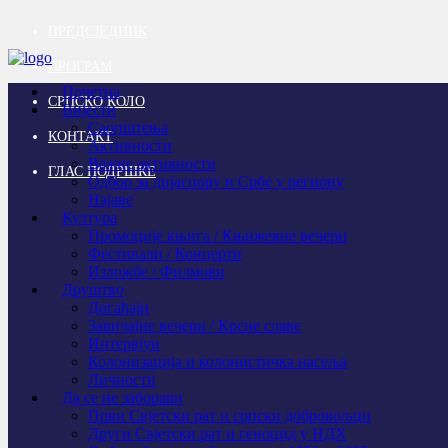
ПРЕДСЈЕДНИК
ПРОГРАМ
Почетна
СРПСКО КОЛО
Вијести
Саопштења
КОНТАКТ
Активности
Важне активности
ГЛАС ПОДРШКЕ
Одбор за дијаспору и Србе у региону
Најаве
Култура
Промоције књига / Књижевне вечери
Фестивали / Концерти
Изложбе / Филмови
Друштво
Догађаји
Завичајне вечери / Крсне славе
Интервјуи
Колонизација и колонистичка насеља
Личности
Да се не заборави
Први Свјeтски рат и српски добровољци
Други Свјетски рат и геноцид у НДХ