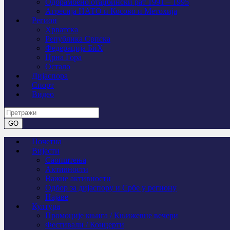
Одбрамбено отаџбински рат 1991 – 1995
Агресија НАТО и Косово и Метохија
Регион
Хрватска
Република Српска
Федерација БиХ
Црна Гора
Остало
Дијаспора
Спорт
Видео
Почетна
Вијести
Саопштења
Активности
Важне активности
Одбор за дијаспору и Србе у региону
Најаве
Култура
Промоције књига / Књижевне вечери
Фестивали / Концерти