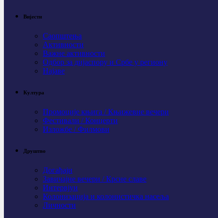
Вијести
Саопштења
Активности
Важне активности
Одбор за дијаспору и Србе у региону
Најаве
Култура
Промоције књига / Књижевне вечери
Фестивали / Концерти
Изложбе / Филмови
Друштво
Догађаји
Завичајне вечери / Крсне славе
Интервјуи
Колонизација и колонистичка насеља
Личности