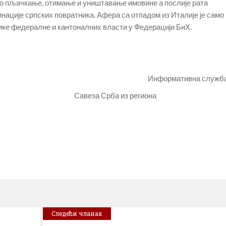
о пљачкање, отимање и уништавање имовине а послије рата
ације српских повратника. Афера са отпадом из Италије је само
тике федералне и кантоналних власти у Федерацији БиХ.
формативна служб
Срба из региона
Следећи чланак