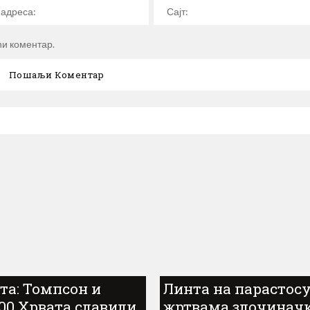
ћи коментар.
та: Томпсон и
Линта на парастос
000 Хрвата славили
жртвама злочинач