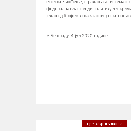
етничко чишћење, страдања и систематск
федерална власт води политику дискримин
један од бројних доказа антисрпске поли
У Београду 4. јул 2020. године
Ин
Савеза 
Претходни чланак