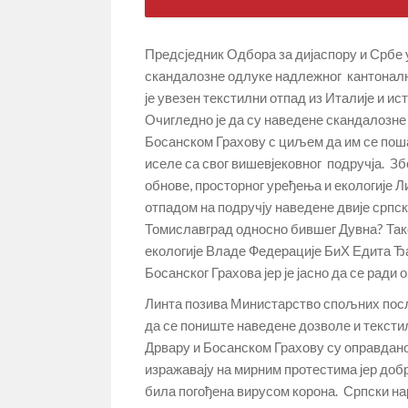
Предсједник Одбора за дијаспору и Србе 
скандалозне одлуке надлежног кантонално
је увезен текстилни отпад из Италије и и
Очигледно је да су наведене скандалозне
Босанском Грахову с циљем да им се поша
иселе са свог вишевјековног подручја. Зб
обнове, просторног уређења и екологије 
отпадом на подручју наведене двије српск
Томиславград односно бившег Дувна? Тако
екологије Владе Федерације БиХ Едита Ђа
Босанског Грахова јер је јасно да се рад
Линта позива Министарство спољних посло
да се пониште наведене дозволе и текстил
Дрвару и Босанском Грахову су оправдано
изражавају на мирним протестима јер добро 
била погођена вирусом корона. Српски на