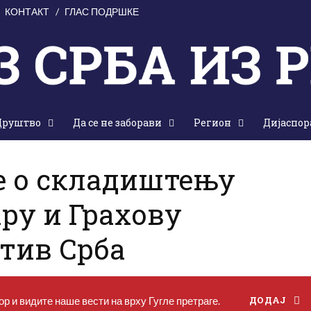
КОНТАКТ
ГЛАС ПОДРШКЕ
Друштво
Да се не заборави
Регион
Дијаспор
, 04. јул 2020.
е о складиштењу
ру и Грахову
отив Срба
р и видите наше вести на врху Гугле претраге.
ДОДАЈ