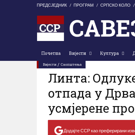
ПРЕДСЈЕДНИК
ПРОГРАМ
СРПСКО КОЛО
Почетна
Вијести
Култура
0 Коментари
0
прегледа
Субота
/
Вијести
Саопштења
Линта: Одлук
отпада у Дрва
усмјерене пр
Додајте ССР као преферирани изво