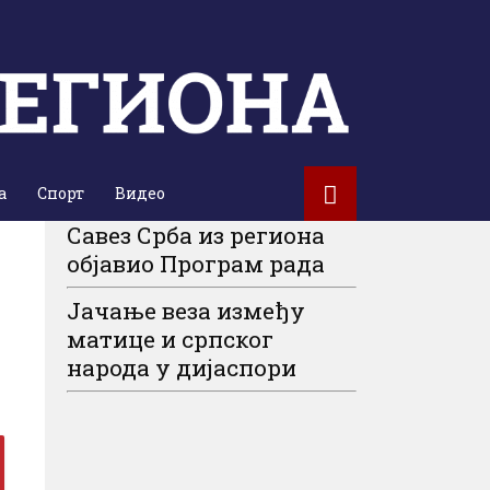
а
Спорт
Видео
Савез Срба из региона
објавио Програм рада
Јачање веза између
матице и српског
народа у дијаспори