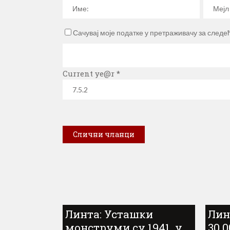
Сачувај моје податке у претраживачу за следе
Current ye@r
*
Слични чланци
Линта: Усташки
Лин
монструми су 1941. у
30.