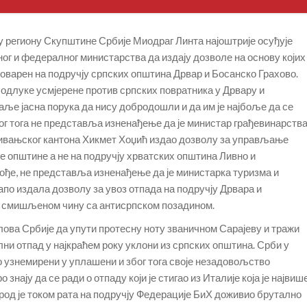
у региону Скупштине Србије Миодраг Линта најоштрије осуђује
г и федералног министарства да издају дозволе на основу којих
стоварен на подручју српских општина Дрвар и Босанско Грахово.
 одлуке усмјерене против српских повратника у Дрвару и
ље јасна порука да нису добродошли и да им је најбоље да се
ог тога не представља изненађење да је министар грађевинарства
Ливањског кантона Хикмет Хоџић издао дозволу за управљање
е општине а не на подручју хрватских општина Ливно и
ђе, не представља изненађење да је министарка туризма и
по издала дозволу за увоз отпада на подручју Дрвара и
и о смишљеном чину са антисрпском позадином.
ва Србије да упути протесну ноту званичном Сарајеву и тражи
ни отпад у најкраћем року уклони из српских општина. Срби у
 узнемирени у уплашени и због тога своје незадовољство
знају да се ради о отпаду који је стигао из Италије која је највиш
род је током рата на подручју Федерације БиХ доживио брутално