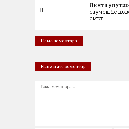
Линта упутио
саучешће по
смрт...
Нема коментара
Напишите коментар