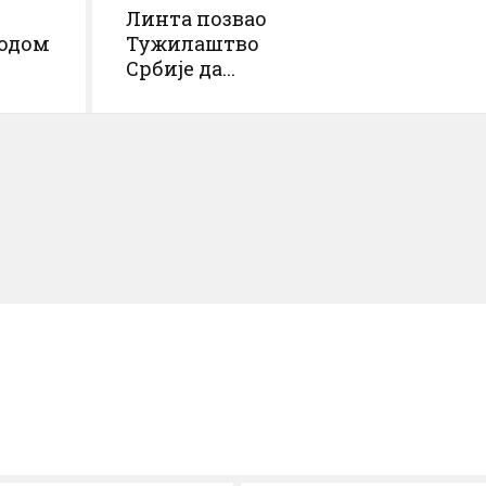
Линта позвао
водом
Тужилаштво
Србије да...