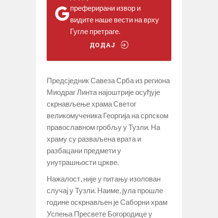
преферирани извор и
видите наше вести на врху
Гугле претраге.
ДОДАЈ
Предсједник Савеза Срба из региона
Миодраг Линта најоштрије осуђује
скрнављење храма Светог
великомученика Георгија на српском
православном гробљу у Тузли. На
храму су разваљена врата и
разбацани предмети у
унутрашњости цркве.
Нажалост, није у питању изолован
случај у Тузли. Наиме, јула прошле
године оскрнављен је Саборни храм
Успења Пресвете Богородице у