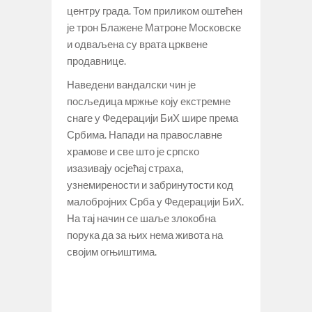
центру града. Том приликом оштећен
је трон Блажене Матроне Московске
и одваљена су врата црквене
продавнице.
Наведени вандалски чин је
посљедица мржње коју екстремне
снаге у Федерацији БиХ шире према
Србима. Напади на православне
храмове и све што је српско
изазивају осјећај страха,
узнемирености и забринутости код
малобројних Срба у Федерацији БиХ.
На тај начин се шаље злокобна
порука да за њих нема живота на
својим огњиштима.