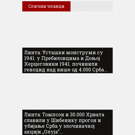
Слични чланци
Линта: Усташки монструми су
1941. у Пребиловцима и Доњој
Херцеговини 1941. починили
геноцид над више од 4.000 Срба...
Линта: Томпсон и 30.000 Хрвата
славили у Шибенику прогон и
убијање Срба у злочиначкој
акцији „Олуја”...