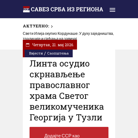
АКТУЕЛНО:
Свети Илија окупио Кордунаше: У духу заједништва,
традиције и сјећања на завичај
Четвртак, 21. мај 2026.
/
Вијести
Саопштења
Линта осудио
скрнављење
православног
храма Светог
великомученика
Георгија у Тузли
Додајте ССР као