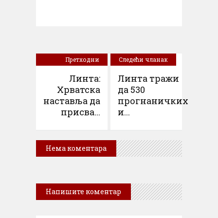
Претходни
Следећи чланак
чланак
Линта:
Линта тражи
Хрватска
да 530
наставља да
прогнаничких
присва...
и...
Нема коментара
Напишите коментар