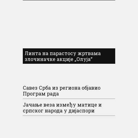
Линта на парастосу жртвама
злочиначке акције „Олуја“
Савез Срба из региона објавио
Програм рада
Јачање веза између матице и
српског народа у дијаспори