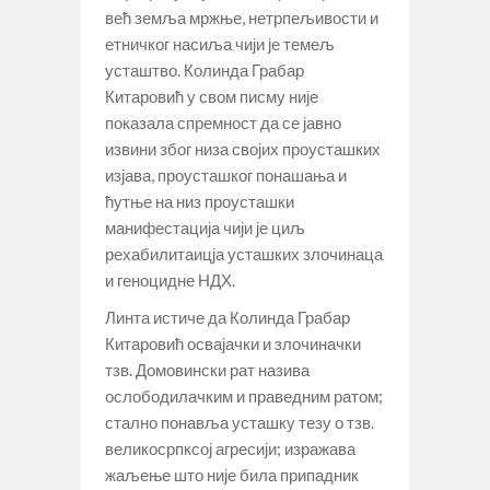
већ земља мржње, нетрпељивости и
етничког насиља чији је темељ
усташтво. Колинда Грабар
Китаровић у свом писму није
показала спремност да се јавно
извини због низа својих проусташких
изјава, проусташког понашања и
ћутње на низ проусташки
манифестација чији је циљ
рехабилитаицја усташких злочинаца
и геноцидне НДХ.
Линта истиче да Колинда Грабар
Китаровић освајачки и злочиначки
тзв. Домовински рат назива
ослободилачким и праведним ратом;
стално понавља усташку тезу о тзв.
великосрпксој агресији; изражава
жаљење што није била припадник