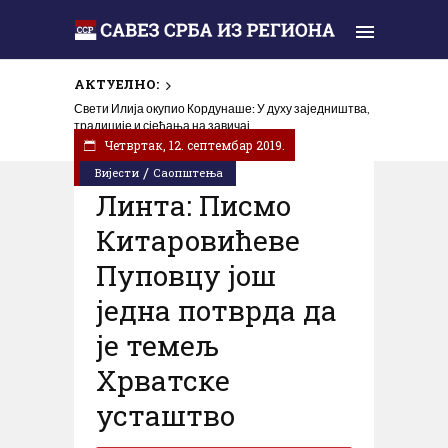
АКТУЕЛНО:
Свети Илија окупио Кордунаше: У духу заједништва,
традиције и сјећања на завичај
Четвртак, 12. септембар 2019.
/
Вијести
Саопштења
Линта: Писмо
Китаровићеве
Пуповцу још
једна потврда да
је темељ
Хрватске
усташтво