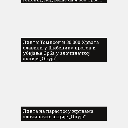
Линта: Томпсон и 30.000 Хрвата
славили у Шибенику прогон и
убијање Срба у злочиначкој
акцији „Олуја”...
Линта на парастосу жртвама
злочиначке акције „Олуја“