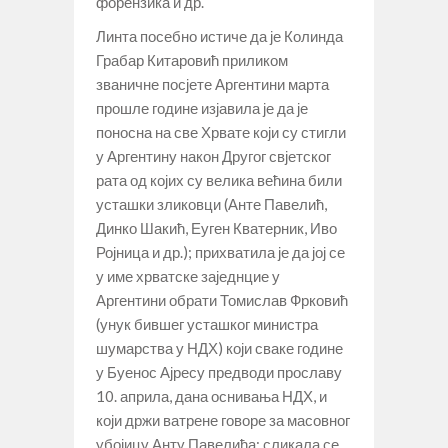
форензика и др.
Линта посебно истиче да је Колинда
Грабар Китаровић приликом
званичне посјете Аргентини марта
прошле године изјавила је да је
поносна на све Хрвате који су стигли
у Аргентину након Другог свјетског
рата од којих су велика већина били
усташки зликовци (Анте Павелић,
Динко Шакић, Еуген Кватерник, Иво
Ројница и др.); прихватила је да јој се
у име хрватске заједнцие у
Аргентини обрати Томислав Фрковић
(унук бившег усташког министра
шумарства у НДХ) који сваке године
у Буенос Ајресу предводи прославу
10. априла, дана оснивања НДХ, и
који држи ватрене говоре за масовног
убојицу Анту Павелића; сликала се