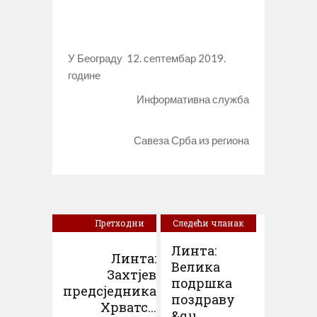
У Београду 12. септембар 2019.
године
Информативна служба
Савеза Срба из региона
Претходни
Следећи чланак
чланак
Линта:
Линта:
Велика
Захтјев
подршка
предсједника
поздраву
Хрватс...
&qu...