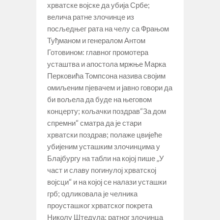
хрватске војске да убија Србе;
велича ратне злочинце из
посљедњег рата на челу са Фрањом
Туђманом и генералом Антом
Готовином: главног промотера
усташтва и апостола мржње Марка
Перковића Томпсона назива својим
омиљеним пјевачем и јавно говори да
би вољела да буде на његовом
концерту; кољачки поздрав“За дом
спремни“ сматра да је стари
хрватски поздрав; полаже цвијеће
убијеним усташким злочинцима у
Блајбургу на табли на којој пише „У
част и славу погинулој хрватској
војсци“ и на којој се налази усташки
грб; одликовала је челника
проусташког хрватског покрета
Николу Штедула; ратног злочинца