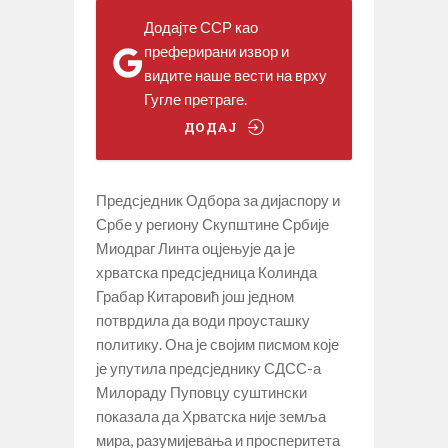
Додајте ССР као
преферирани извор и
видите наше вести на врху
Гугле претраге.
ДОДАЈ
Предсједник Одбора за дијаспору и
Србе у региону Скупштине Србије
Миодраг Линта оцјењује да је
хрватска предсједница Колинда
Грабар Китаровић још једном
потврдила да води проусташку
политику. Она је својим писмом које
је упутила предсједнику СДСС-а
Милораду Пуповцу суштински
показала да Хрватска није земља
мира, разумијевања и просперитета