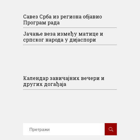
Савез Срба из региона објавио
Програм рада
Јачање веза између матице и
српског народа у дијаспори
Календар завичајних вечери и
других догађаја