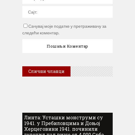
Сачувај моје податке у претраживачу за
следећи коментар.
Слични чланци
Линта: Усташки монструми су
1941. у Пребиловцима и Доњој
Херцеговини 1941. починили
геноцид над више од 4.000 Срба...