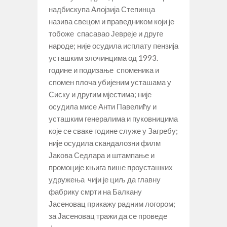
надбискупа Алојзија Степинца
назива свецом и праведником који је
тобоже спасавао Јевреје и друге
народе; није осудила исплату пензија
усташким злочинцима од 1993.
године и подизање споменика и
спомен плоча убијеним усташама у
Сиску и другим мјестима; није
осудила мисе Анти Павелићу и
усташким генералима и пуковницима
које се сваке године служе у Загребу;
није осудила скандалозни филм
Јакова Седлара и штампање и
промоције књига више проусташких
удружења чији је циљ да главну
фабрику смрти на Балкану
Јасеновац прикажу радним логором;
за Јасеновац тражи да се проведе