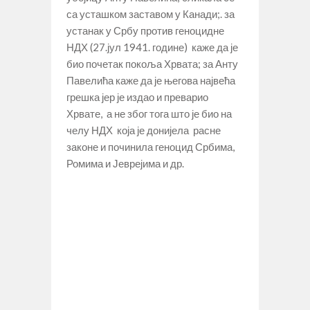
са усташком заставом у Канади;. за
устанак у Србу против геноцидне
НДХ (27.јул 1941. године) каже да је
био почетак покоља Хрвата; за Анту
Павелића каже да је његова највећа
грешка јер је издао и преварио
Хрвате, а не због тога што је био на
челу НДХ која је донијела расне
законе и починила геноцид Србима,
Ромима и Јеврејима и др.