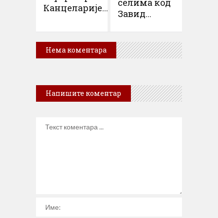
селима код
Канцеларије...
Завид...
Нема коментара
Напишите коментар