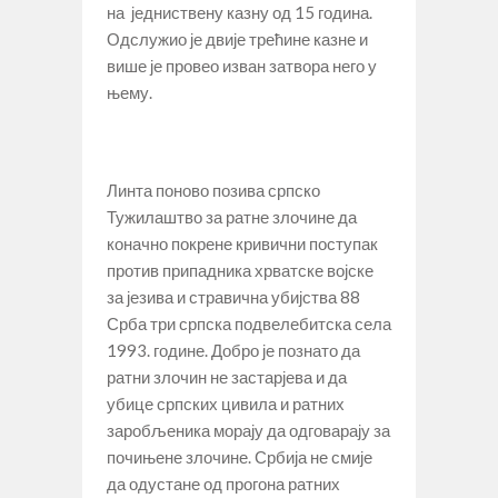
на једниствену казну од 15 година.
Одслужио је двије трећине казне и
више је провео изван затвора него у
њему.
Линта поново позива српско
Тужилаштво за ратне злочине да
коначно покрене кривични поступак
против припадника хрватске војске
за језива и стравична убијства 88
Срба три српска подвелебитска села
1993. године. Добро је познато да
ратни злочин не застарјева и да
убице српских цивила и ратних
заробљеника морају да одговарају за
почињене злочине. Србија не смије
да одустане од прогона ратних