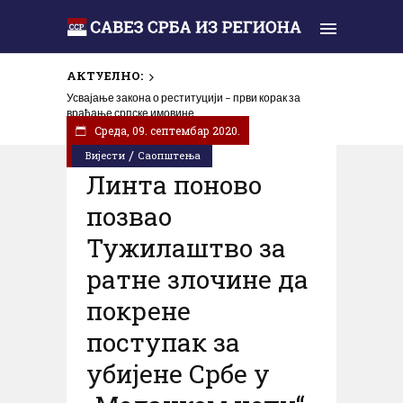
АКТУЕЛНО:
Усвајање закона о реституцији – први корак за
враћање српске имовине
Cреда, 09. септембар 2020.
/
Вијести
Саопштења
Линта поново
позвао
Тужилаштво за
ратне злочине да
покрене
поступак за
убијене Србе у