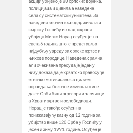
акцији убијено је 88 српских војника,
полицијаца и цивила а наведена
села су систематски уништена. За
наведени злочин господар живота и
смрти у Госпићу и хладнокрвни
убојица Мирко Норац осуђен је на
свега 6 година што је представља
најдубљу увреду за српске жртве и
њихове породице. Наведена срамна
али очекивана пресуда је један у
низу доказа да је хрватско правосуђе
етничко мотивисано са циљем
оправдања безочне измишљотине
да се Срби били агресори и злочинци
а Хрвати жртве и ослободиоци.
Норац је такође осуђен на
понижавајућу казну од 12 година за
убијство више 120 Срба у Госпићу у
јесен и зиму 1991. године. Осуђен је