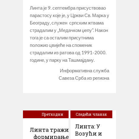
Линта је 9. септембра присуствовао
парастосу које је, у Цркви Св. Марка у
Београду, служен српским жтвама
страдалим у „Медачком џепу“.
Након
тога је са осталим присутнима
положио цвијеће на споменик
страдалим из ратова од 1991-2000.
године, у парку на Ташмајдану.
Информативна служба
Савеза Срба из региона
Претходни
Следећи чланак
чланак
Линта: У
Линта тражи
Возући и
формирање