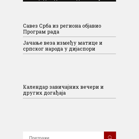
Савез Срба из региона објавио
Програм рада
Јачање веза између матице и
српског народа у дијаспори
Календар завичајних вечери и
других догађаја