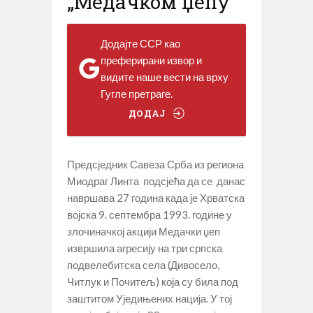
„Медачком џепу“
Додајте ССР као
преферирани извор и
видите наше вести на врху
Гугле претраге.
ДОДАЈ
Предсједник Савеза Срба из региона
Миодраг Линта подсјећа да се данас
навршава 27 година када је Хрватска
војска 9. септембра 1993. године у
злочиначкој акцији Медачки џеп
извршила агресију на три српска
подвелебитска села (Дивосело,
Читлук и Почитељ) која су била под
заштитом Уједињених нација. У тој