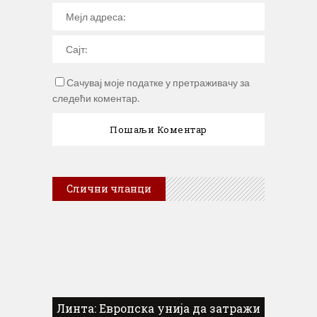
Сачувај моје податке у претраживачу за
следећи коментар.
Слични чланци
Линта: Европска унија да затражи