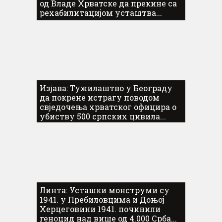
од Владе Хрватске да прекине са
рехабилитацијом усташтва...
Изјава: Тужилаштво у Београду
да покрене истрагу поводом
свједочења хрватског официра о
убиству 500 српских цивила...
Линта: Усташки монструми су
1941. у Пребиловцима и Доњој
Херцеговини 1941. починили
геноцид над више од 4.000 Срба...