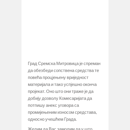
Град Сремска Митровица је спреман
да обезбеди сопствена средства те
повећа процјењену вриједност
материјала и тако успјешно оконча
пројекат. Оно што они траже је да
добију дозволу Комесаријата да
потпишу анекс уговора са
промијењеним износом средстава,
односно учешћем Града.
Желим да Вас замолим да у што