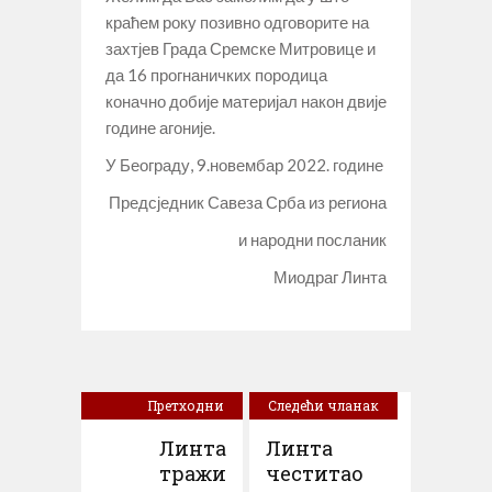
краћем року позивно одговорите на
захтјев Града Сремске Митровице и
да 16 прогнаничких породица
коначно добије материјал након двије
године агоније.
У Београду, 9.новембар 2022. године
Предсједник Савеза Срба из региона
и народни посланик
Миодраг Линта
Претходни
Следећи чланак
чланак
Линта
Линта
тражи
честитао