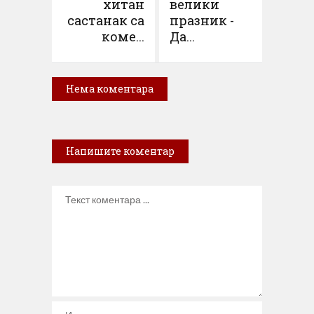
хитан
велики
састанак са
празник -
коме...
Да...
Нема коментара
Напишите коментар