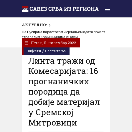
АКТУЕЛНО:
На Бусијама парастосом и сјећањем одата почаст
страдалим Крајишницима у Олуји
Петак, 11. новембар 2022.
/
Вијести
Саопштења
Линта тражи од
Комесаријата: 16
прогнаничких
породица да
добије материјал
у Сремској
Митровици