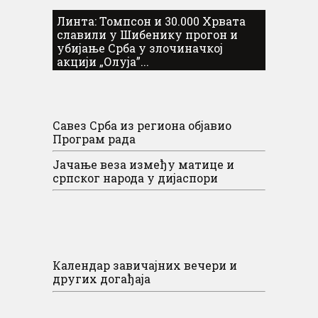
Линта: Томпсон и 30.000 Хрвата
славили у Шибенику прогон и
убијање Срба у злочиначкој
акцији „Олуја”...
Савез Срба из региона објавио
Програм рада
Јачање веза између матице и
српског народа у дијаспори
Календар завичајних вечери и
других догађаја