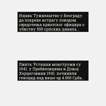
Изјава: Тужилаштво у Београду
да покрене истрагу поводом
свједочења хрватског официра о
убиству 500 српских цивила...
Линта: Усташки монструми су
1941. у Пребиловцима и Доњој
Херцеговини 1941. починили
геноцид над више од 4.000 Срба...