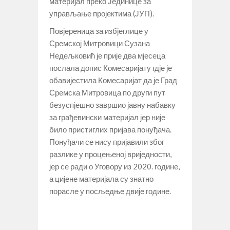
материјал преко Јединице за
управљање пројектима (ЈУП).
Повјереница за избјеглице у
Сремској Митровици Сузана
Недељковић је прије два мјесеца
послала допис Комесаријату гдје је
обавијестила Комесаријат да је Град
Сремска Митровица по други пут
безуспјешно завршио јавну набавку
за грађевински материјал јер није
било пристиглих пријава понуђача.
Понуђачи се нису пријавили због
разлике у процењеној вриједности,
јер се ради о Уговору из 2020. године,
а цијене материјала су знатно
порасле у посљедње двије године.