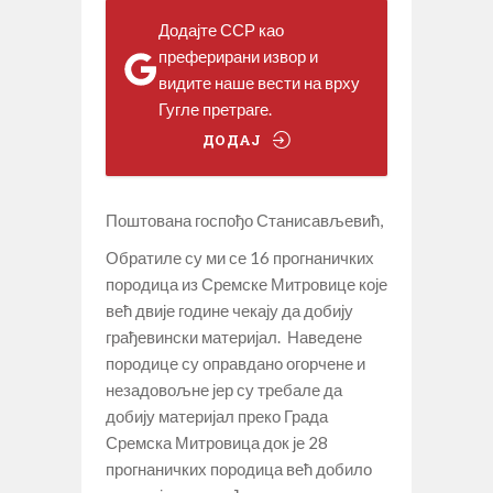
Додајте ССР као
преферирани извор и
видите наше вести на врху
Гугле претраге.
ДОДАЈ
Поштована госпођо Станисављевић,
Обратиле су ми се 16 прогнаничких
породица из Сремске Митровице које
већ двије године чекају да добију
грађевински материјал. Наведене
породице су оправдано огорчене и
незадовољне јер су требале да
добију материјал преко Града
Сремска Митровица док је 28
прогнаничких породица већ добило