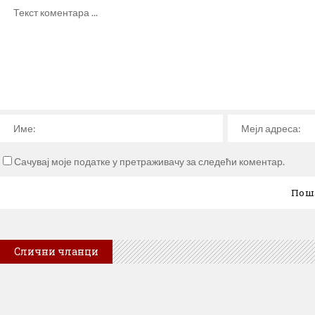
Сачувај моје податке у претраживачу за следећи коментар.
Слични чланци