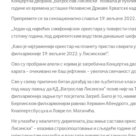
Концертна дворана „Ватрослав Лисински“ позвала је публи
године из времена усташке Независне Државе Хрватске кад
Припремите се за сензационално славље 19. вељаче 2022. 
„Један од највећих симфонијских оркестара у повијести гла
стотину година, под диригентским водством данашњег шеф
„Како је најтраженији оркестар на планету пристао свирати 
филхармоније 19. вељаче 2022. у Лисинском!“.
Ово су пробрани апели с којима је загребачка Концертна 
карата – очекивано не баш јефтиних – увелича свечаност до
Све у свему прилично битан догађај за све љубитеље класик
под нашу пажњу да КД „Ватрослав Лисински“ позив није на 
филхармонија задњи пут посјетила Загреб. Било је то, наиме
Берлинском филхармонијом равнао Херманн Абендротх, двиј
Кнаппертсбусцха и Ловре пл. Матачића.
Не улазећи у квалитету диригената, још мање састава оркес
Лисински“ – изазива страхопоштовање и сљедеће године о
најистакнутије раздобље властите повијести истакнуло ба