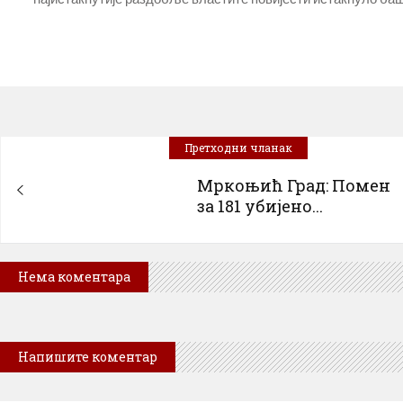
Претходни чланак
Мркоњић Град: Помен
за 181 убијено...
Нема коментара
Напишите коментар