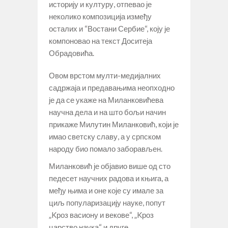
историју и културу, отпевао је
неколико композиција између
осталих и “Востани Сербие“, коју је
компоновао на текст Доситеја
Обрадовића.
Овом врстом мулти-медијалних
садржаја и предавањима неопходно
је да се укаже на Миланковићева
научна дела и на што бољи начин
прикаже Милутин Миланковић, који је
имао светску славу, а у српском
народу био помало заборављен.
Миланковић је објавио више од сто
педесет научних радова и књига, а
међу њима и оне које су имале за
циљ популаризацију науке, попут
„Kроз васиону и векове“, „Kроз
царство наука“ и друге.