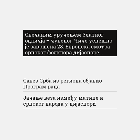
Свечаним уручењем Златног
одличја – чувеног Чиче успешно
је завршена 28. Европска смотра
српског фолклора дијаспоре...
Савез Срба из региона објавио
Програм рада
Јачање веза између матице и
српског народа у дијаспори