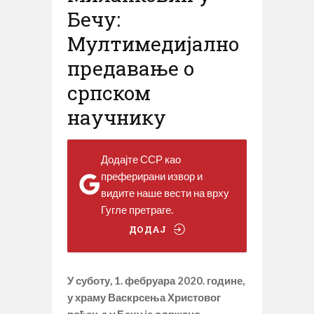
Бечу:
Мултимедијално
предавање о
српском
научнику
Додајте ССР као
преферирани извор и
видите наше вести на врху
Гугле претраге.
ДОДАЈ
У суботу, 1. фебруара 2020. године,
у храму Васкрсења Христовог
рођења у Бечу је одржано