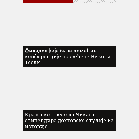
Филаделфија била домаћин
конференције посвећене Николи
Тесли
Крајишко Прело из Чикага
стипендира докторске студије из
историје