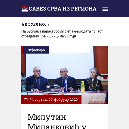
АКТУЕЛНО:
На Бусијама парастосом и сјећањем одата почаст
страдалим Крајишницима у Олуји
Дијаспора
Четвртак, 06. фебруар 2020.
Милутин
Миланковић у