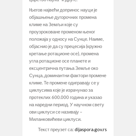
Његов највећи допринос науци је
објашњење дугорочних промена
климе на Земљи које су
проузроковане променом њеног
положаја у односу на Сунце. Наиме,
објаснио је да су прецесија (кружно
кретање ротационе осе), промена
угла ротационе осе планете и
ексцентрична путања Земље око
Сунца, доминантни фактори промене
климе. Те промене одигравају се у
циклусима које је израчунао за
протеклих 600.000 година и указао
на наредни период. У научном свету
ови циклуси се називају –
Миланковићеви циклуси.
Текст преузет са:
dijaspora.gov.rs