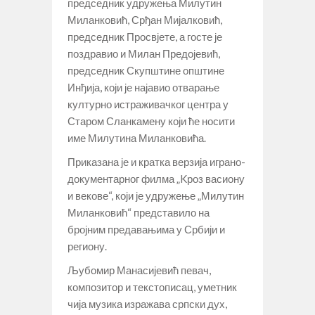
председник удружења Милутин
Миланковић, Срђан Мијалковић,
председник Просвјете, а госте је
поздравио и Милан Предојевић,
председник Скупштине општине
Инђија, који је најавио отварање
културно истраживачког центра у
Старом Сланкамену који ће носити
име Милутина Миланковића.
Приказана је и кратка верзија играно-
документарног филма „Kроз васиону
и векове“, који је удружење „Милутин
Миланковић“ представило на
бројним предавањима у Србији и
региону.
Љубомир Манасијевић певач,
композитор и текстописац, уметник
чија музика изражава српски дух,