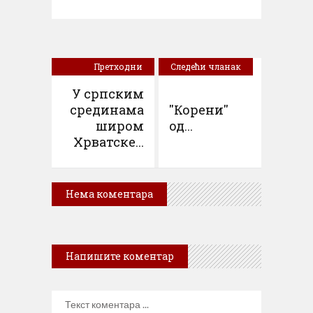
Претходни
Следећи чланак
чланак
У српским
срединама
''Корени''
широм
од...
Хрватске...
Нема коментара
Напишите коментар