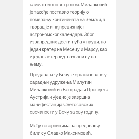
климатолог и астроном. Миланковић
је такође поставио теорију о
померању континената на Земљи, а
творац је и најпрецизнијег
астрономског календара. Због
изванредних достигнућа у науци, по
један кратер на Месецу и Марсу, као
и један астероид, названи су по
њему.
Предавање у Бечу је организовано у
сарадњи удружења Милутин
Миланковић из Београда и Просвјета
Аустрија и уједно је завршна
манифестација Светосавских
свечаности у Бечу за ову годину.
Међу говорницима на предавању
били су Славко Максимовић,