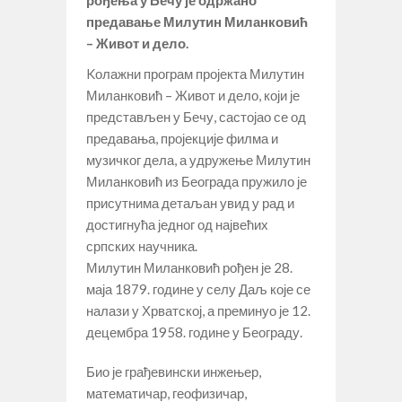
предавање Милутин Миланковић
– Живот и дело.
Kолажни програм пројекта Милутин
Миланковић – Живот и дело, који је
представљен у Бечу, састојао се од
предавања, пројекције филма и
музичког дела, а удружење Милутин
Миланковић из Београда пружило је
присутнима детаљан увид у рад и
достигнућа једног од највећих
српских научника.
Милутин Миланковић рођен је 28.
маја 1879. године у селу Даљ које се
налази у Хрватској, а преминуо је 12.
децембра 1958. године у Београду.
Био је грађевински инжењер,
математичар, геофизичар,