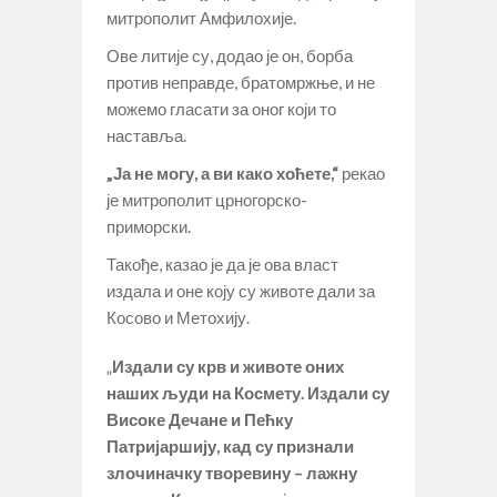
митрополит Амфилохије.
Ове литије су, додао је он, борба
против неправде, братомржње, и не
можемо гласати за оног који то
наставља.
„Ја не могу, а ви како хоћете,“
рекао
је митрополит црногорско-
приморски.
Такође, казао је да је ова власт
издала и оне коју су животе дали за
Косово и Метохију.
„
Издали су крв и животе оних
наших људи на Космету. Издали су
Високе Дечане и Пећку
Патријаршију, кад су признали
злочиначку творевину – лажну