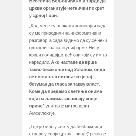
Веселина Вељовића који тврде да
црква организује четнички покрет
у Црној Гори.
„Код мене су плакали полицајци када
су ме приводили на информативни
разговор, а сада видимо да су се неки
одрекли значке и униформе. Нису
криви полицајци, већ они који су им то
наредили.
Ако наставе да врше
такво безакоње над Уставом, онда
се поставља питање ко је тај
безуман да гласа за такву власт.
Коме да предамо светиње онима
који на лажима заснивају своје
приче,“
упитао је митрополит
Амфилохије.
„Где је било у свету да безбожници
стварају своју цркву – нигде,“ рекао је