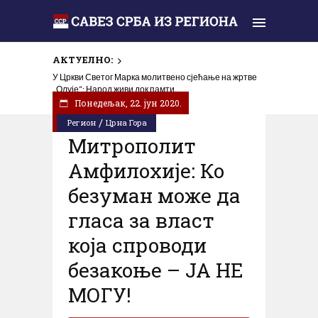
АКТУЕЛНО:
У Цркви Светог Марка молитвено сјећање на жртве
„Олује“: Народ живи док памти
Понедељак, 22. јун 2020.
/
Регион
Црна Гора
Митрополит
Амфилохије: Ко
безуман може да
гласа за власт
која спроводи
безакоње – ЈА НЕ
МОГУ!