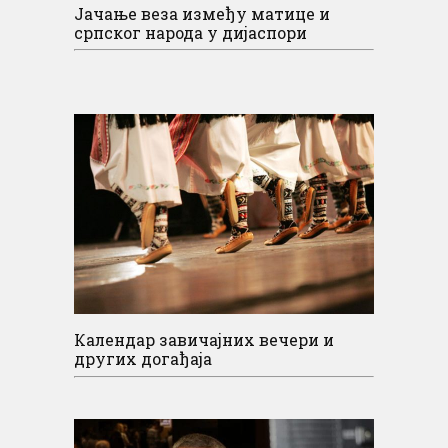
Јачање веза између матице и
српског народа у дијаспори
Календар завичајних вечери и
других догађаја