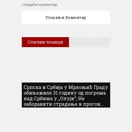
следећи коментар.
Слични чланци
Српска и Србија у Мркоњић Граду
обиљежиле 31 годину од погрома
над Србима у „Олуји“; Не
заборавити страдање и прогон...