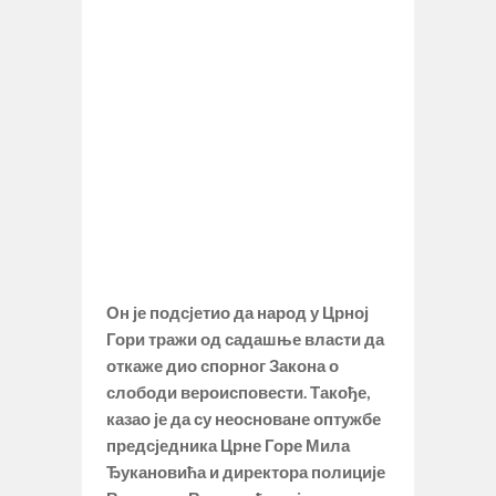
Он је подсjетио да народ у Црној
Гори тражи од садашње власти да
откаже дио спорног Закона о
слободи вероисповести. Такође,
казао је да су неосноване оптужбе
предсједника Црне Горе Мила
Ђукановића и директора полиције