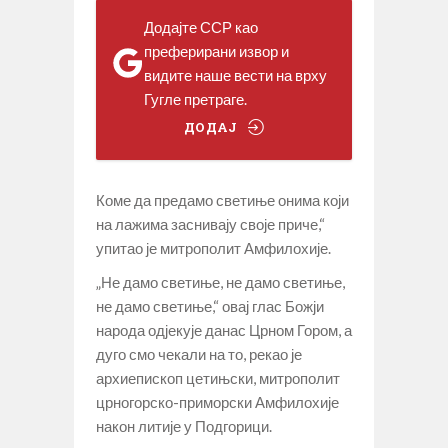
Додајте ССР као
преферирани извор и
видите наше вести на врху
Гугле претраге.
ДОДАЈ
Коме да предамо светиње онима који
на лажима заснивају своје приче,“
упитао је митрополит Амфилохије.
„Не дамо светиње, не дамо светиње,
не дамо светиње,“ овај глас Божји
народа одјекује данас Црном Гором, а
дуго смо чекали на то, рекао је
архиепископ цетињски, митрополит
црногорско-приморски Амфилохије
након литије у Подгорици.