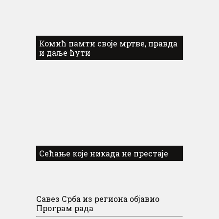
Комић памти своје мртве, правда
и даље ћути
Сећање које никада не престаје
Савез Срба из региона објавио
Програм рада