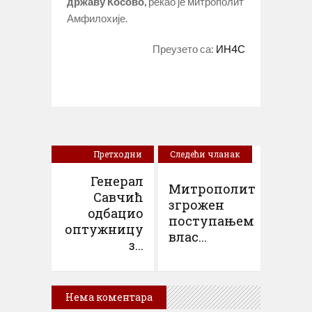
државу Косово,
рекао је митрополит
Амфилохије.
Преузето са:
ИН4С
Претходни
Следећи чланак
чланак
Генерал
Митрополит
Савчић
згрожен
одбацио
поступањем
оптужницу
влас...
з...
Нема коментара